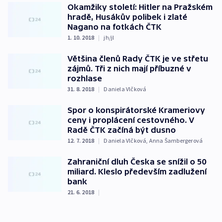
Okamžiky století: Hitler na Pražském
hradě, Husákův polibek i zlaté
Nagano na fotkách ČTK
1. 10. 2018
|
jh/jl
Většina členů Rady ČTK je ve střetu
zájmů. Tři z nich mají příbuzné v
rozhlase
31. 8. 2018
|
Daniela Vlčková
Spor o konspirátorské Krameriovy
ceny i proplácení cestovného. V
Radě ČTK začíná být dusno
12. 7. 2018
|
Daniela Vlčková
,
Anna Šambergerová
Zahraniční dluh Česka se snížil o 50
miliard. Kleslo především zadlužení
bank
21. 6. 2018
|