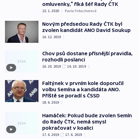
omluvenky,“ říká šéf Rady ČTK
22. 1. 2020
|
Pavla Firbacherová
Novým předsedou Rady ČTK byl
zvolen kandidát ANO David Soukup
16. 12. 2019
|
Chov psů dostane přísnější pravidla,
rozhodli poslanci
16. 10. 2019
16. 10. 2019
|
Faltýnek v prvním kole doporučil
volbu Semína a kandidáta ANO.
Příště se poradí s ČSSD
18. 6. 2019
|
Hamáček: Pokud bude zvolen Semín
do Rady ČTK, nemá smysl
pokračovat v koalici
17. 6. 2019
17. 6. 2019
|