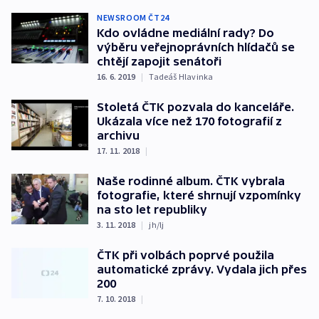
NEWSROOM ČT24
Kdo ovládne mediální rady? Do
výběru veřejnoprávních hlídačů se
chtějí zapojit senátoři
16. 6. 2019
|
Tadeáš Hlavinka
Stoletá ČTK pozvala do kanceláře.
Ukázala více než 170 fotografií z
archivu
17. 11. 2018
|
Naše rodinné album. ČTK vybrala
fotografie, které shrnují vzpomínky
na sto let republiky
3. 11. 2018
|
jh/lj
ČTK při volbách poprvé použila
automatické zprávy. Vydala jich přes
200
7. 10. 2018
|