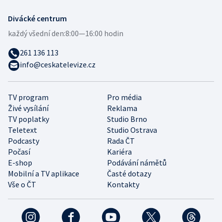
Divácké centrum
každý všední den:
8:00—16:00 hodin
261 136 113
info@ceskatelevize.cz
TV program
Pro média
Živé vysílání
Reklama
TV poplatky
Studio Brno
Teletext
Studio Ostrava
Podcasty
Rada ČT
Počasí
Kariéra
E-shop
Podávání námětů
Mobilní a TV aplikace
Časté dotazy
Vše o ČT
Kontakty