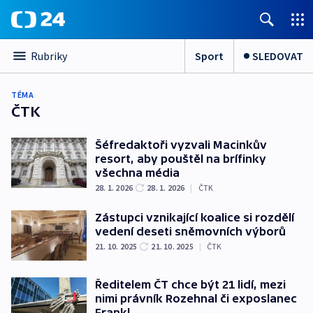
Sport
SLEDOVAT
Rubriky
TÉMA
ČTK
Šéfredaktoři vyzvali Macinkův
resort, aby pouštěl na brífinky
všechna média
28. 1. 2026
28. 1. 2026
|
ČTK
Zástupci vznikající koalice si rozdělí
vedení deseti sněmovních výborů
21. 10. 2025
21. 10. 2025
|
ČTK
Ředitelem ČT chce být 21 lidí, mezi
nimi právník Rozehnal či exposlanec
Frankl