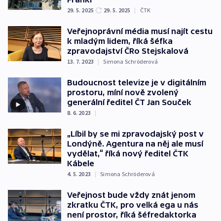
29. 5. 2025
29. 5. 2025
|
ČTK
Veřejnoprávní média musí najít cestu
k mladým lidem, říká šéfka
zpravodajství ČRo Stejskalová
13. 7. 2023
|
Simona Schröderová
Budoucnost televize je v digitálním
prostoru, míní nově zvolený
generální ředitel ČT Jan Souček
8. 6. 2023
|
„Líbil by se mi zpravodajský post v
Londýně. Agentura na něj ale musí
vydělat,“ říká nový ředitel ČTK
Kábele
4. 5. 2023
|
Simona Schröderová
Veřejnost bude vždy znát jenom
zkratku ČTK, pro velká ega u nás
není prostor, říká šéfredaktorka