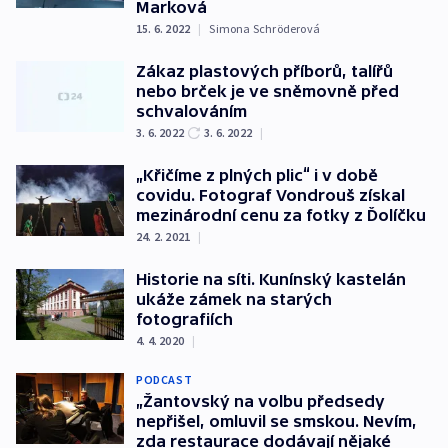
Marková
15. 6. 2022
|
Simona Schröderová
Zákaz plastových příborů, talířů
nebo brček je ve sněmovně před
schvalováním
3. 6. 2022
3. 6. 2022
|
„Křičíme z plných plic“ i v době
covidu. Fotograf Vondrouš získal
mezinárodní cenu za fotky z Ďolíčku
24. 2. 2021
|
Historie na síti. Kunínský kastelán
ukáže zámek na starých
fotografiích
4. 4. 2020
|
PODCAST
„Žantovský na volbu předsedy
nepřišel, omluvil se smskou. Nevím,
zda restaurace dodávají nějaké