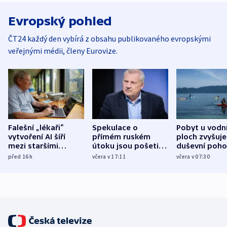
Evropský pohled
ČT24 každý den vybírá z obsahu publikovaného evropskými
veřejnými médii, členy Eurovize.
Falešní „lékaři“
Spekulace o
Pobyt u vodn
vytvoření AI šíří
přímém ruském
ploch zvyšuje
mezi staršími
útoku jsou pošetilé,
duševní poho
Poláky nebezpečné
míní estonský
ukázala
před 16
h
včera v 17:11
včera v 07:30
zdravotní rady
bezpečnostní
mezinárodní 
expert