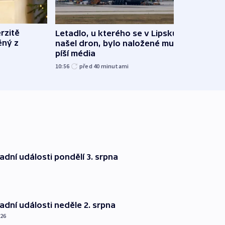
rzitě
Letadlo, u kterého se v Lipsku
Izrae
ěný z
našel dron, bylo naložené municí,
zabit
píší média
před 1
10:56
před 40
minutami
dní události pondělí 3. srpna
dní události neděle 2. srpna
026