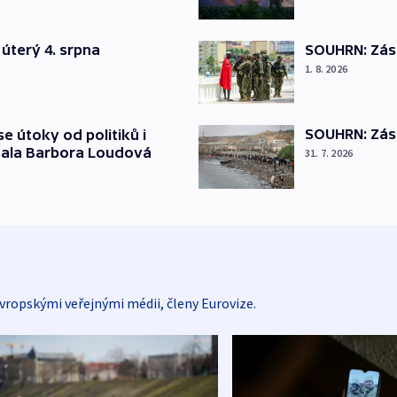
úterý 4. srpna
SOUHRN: Zása
1. 8. 2026
SOUHRN: Zása
se útoky od politiků i
psala Barbora Loudová
31. 7. 2026
vropskými veřejnými médii, členy Eurovize.