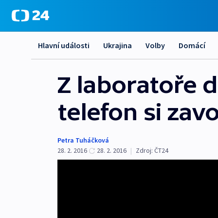
Hlavní události
Ukrajina
Volby
Domácí
Z laboratoře 
telefon si zav
Petra Tuháčková
28. 2. 2016
28. 2. 2016
|
Zdroj:
ČT24