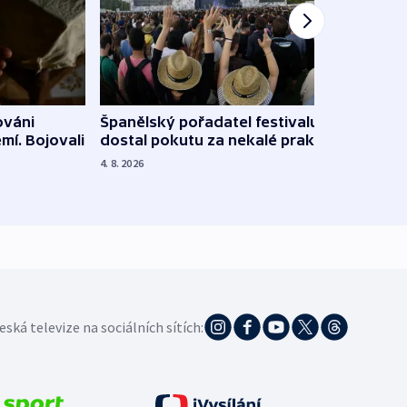
Španělský pořadatel festivalu
ováni
Lesn
dostal pokutu za nekalé praktiky
mí. Bojovali
dopa
zdrav
4. 8. 2026
4. 8. 20
eská televize na sociálních sítích: