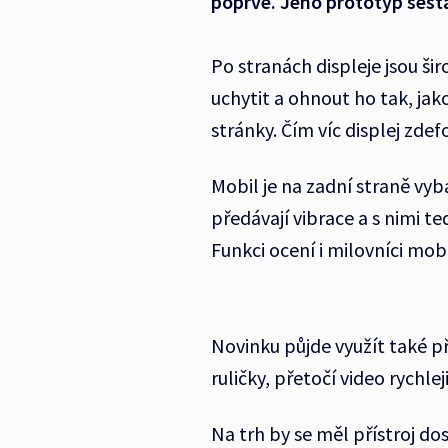
poprvé. Jeho prototyp sesta
Po stranách displeje jsou ši
uchytit a ohnout ho tak, jak
stránky. Čím víc displej zdef
Mobil je na zadní straně vy
předávají vibrace a s nimi ted
Funkci ocení i milovníci mobi
Novinku půjde využít také při
ruličky, přetočí video rychlej
Na trh by se měl přístroj dos