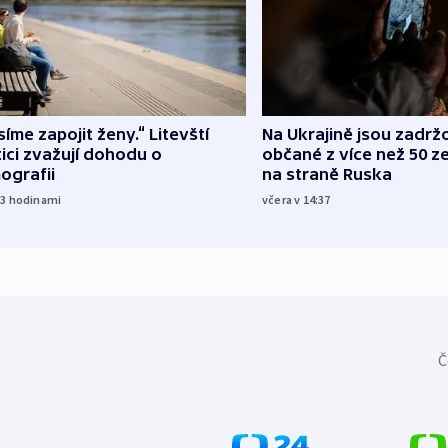
íme zapojit ženy.“ Litevští
Na Ukrajině jsou zadrž
tici zvažují dohodu o
občané z více než 50 ze
ografii
na straně Ruska
23
hodinami
včera v 14:37
Č