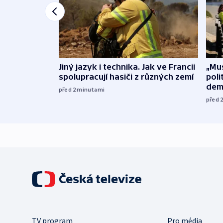
Jiný jazyk i technika. Jak ve Francii
„Mus
spolupracují hasiči z různých zemí
poli
dem
před 2
minutami
před 
TV program
Pro média