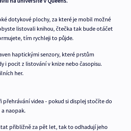
vili na universitě v Queens.
roké dotykové plochy, za které je mobil možné
obyste listovali knihou, čtečka tak bude otáčet
ormujete, tím rychleji to půjde.
baven haptickými senzory, které prstům
y i pocit z listování v knize nebo časopisu.
lních her.
 přehrávání videa - pokud si displej stočíte do
i a naopak.
tat přibližně za pět let, tak to odhadují jeho