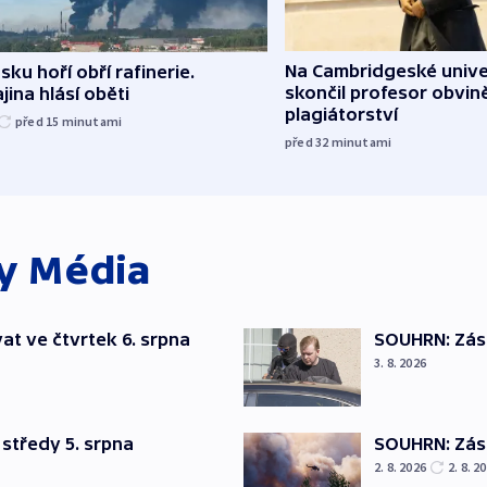
Na Cambridgeské unive
sku hoří obří rafinerie.
skončil profesor obvin
jina hlásí oběti
plagiátorství
před 15
minutami
před 32
minutami
ky
Média
t ve čtvrtek 6. srpna
SOUHRN: Zása
3. 8. 2026
středy 5. srpna
SOUHRN: Zása
2. 8. 2026
2. 8. 2