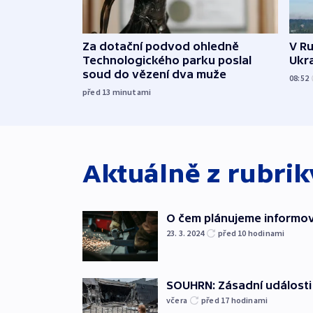
Za dotační podvod ohledně
V Ru
Technologického parku poslal
Ukra
soud do vězení dva muže
08:52
před 13
minutami
Aktuálně z rubri
O čem plánujeme informova
23. 3. 2024
před 10
hodinami
SOUHRN: Zásadní události 
včera
před 17
hodinami