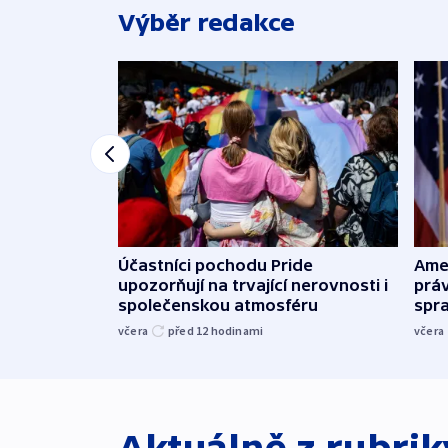
Výběr redakce
Účastníci pochodu Pride
Ame
upozorňují na trvající nerovnosti i
práv
společenskou atmosféru
spr
včera
před 12
hodinami
včera
Aktuálně z rubri