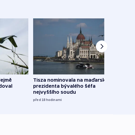
řejmě
Tisza nominovala na maďarského
Ruský
doval
prezidenta bývalého šéfa
čtyři 
nejvyššího soudu
včera
před 18
hodinami