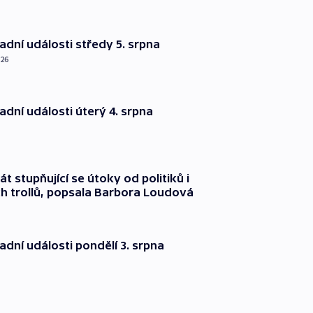
dní události středy 5. srpna
026
dní události úterý 4. srpna
át stupňující se útoky od politiků i
h trollů, popsala Barbora Loudová
dní události pondělí 3. srpna