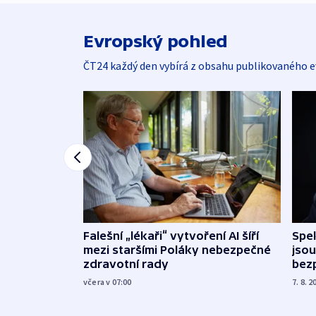
Evropský pohled
ČT24 každý den vybírá z obsahu publikovaného e
Falešní „lékaři“ vytvoření AI šíří
Spe
mezi staršími Poláky nebezpečné
jsou
zdravotní rady
bez
včera v 07:00
7. 8. 2