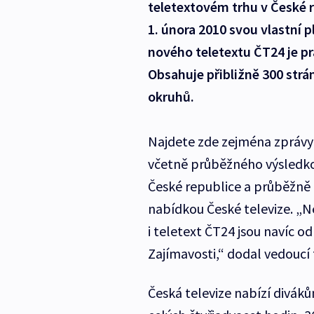
teletextovém trhu v České 
1. února 2010 svou vlastní
nového teletextu ČT24 je pr
Obsahuje přibližně 300 str
okruhů.
Najdete zde zejména zprávy 
včetně průběžného výsledko
České republice a průběžně
nabídkou České televize. „Ne
i teletext ČT24 jsou navíc od 
Zajímavosti,“ dodal vedoucí
Česká televize nabízí divák