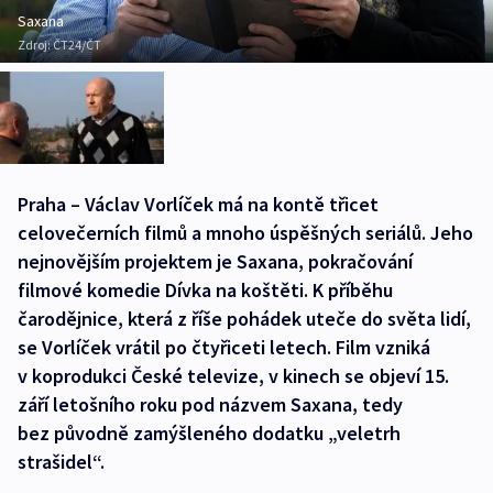
Saxana
Zdroj:
ČT24/ČT
Praha – Václav Vorlíček má na kontě třicet
celovečerních filmů a mnoho úspěšných seriálů. Jeho
nejnovějším projektem je Saxana, pokračování
filmové komedie Dívka na koštěti. K příběhu
čarodějnice, která z říše pohádek uteče do světa lidí,
se Vorlíček vrátil po čtyřiceti letech. Film vzniká
v koprodukci České televize, v kinech se objeví 15.
září letošního roku pod názvem Saxana, tedy
bez původně zamýšleného dodatku „veletrh
strašidel“.