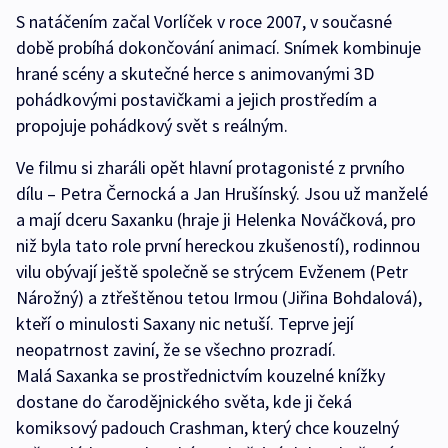
S natáčením začal Vorlíček v roce 2007, v současné
době probíhá dokončování animací. Snímek kombinuje
hrané scény a skutečné herce s animovanými 3D
pohádkovými postavičkami a jejich prostředím a
propojuje pohádkový svět s reálným.
Ve filmu si zharáli opět hlavní protagonisté z prvního
dílu – Petra Černocká a Jan Hrušínský. Jsou už manželé
a mají dceru Saxanku (hraje ji Helenka Nováčková, pro
niž byla tato role první hereckou zkušeností), rodinnou
vilu obývají ještě společně se strýcem Evženem (Petr
Nárožný) a ztřeštěnou tetou Irmou (Jiřina Bohdalová),
kteří o minulosti Saxany nic netuší. Teprve její
neopatrnost zaviní, že se všechno prozradí.
Malá Saxanka se prostřednictvím kouzelné knížky
dostane do čarodějnického světa, kde ji čeká
komiksový padouch Crashman, který chce kouzelný