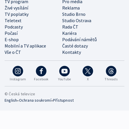
TV program
Pro média
Živé vysílání
Reklama
TV poplatky
Studio Brno
Teletext
Studio Ostrava
Podcasty
Rada ČT
Počasí
Kariéra
E-shop
Podávání námětů
Mobilní a TV aplikace
Časté dotazy
Vše o ČT
Kontakty
Instagram
Facebook
YouTube
X
Threads
© Česká televize
•
•
English
Ochrana soukromí
Přístupnost