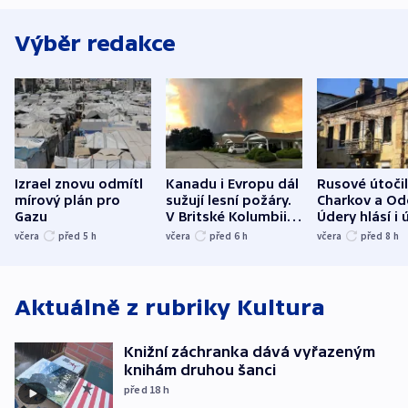
Výběr redakce
Izrael znovu odmítl
Kanadu i Evropu dál
Rusové útočil
mírový plán pro
sužují lesní požáry.
Charkov a Od
Gazu
V Britské Kolumbii
Údery hlásí i 
evakuovali tisíce lidí
Bělgorodu
včera
před 5
h
včera
před 6
h
včera
před 8
h
Aktuálně z rubriky
Kultura
Knižní záchranka dává vyřazeným
knihám druhou šanci
před 18
h