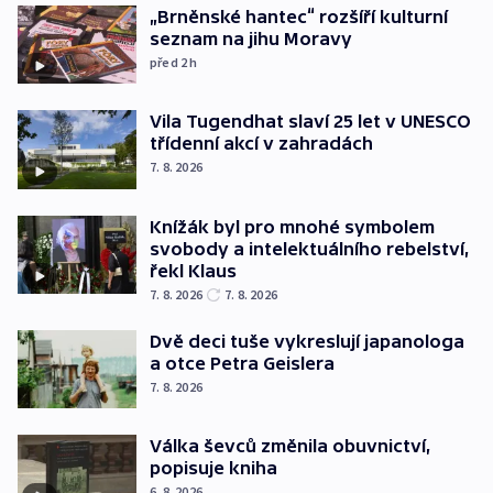
„Brněnské hantec“ rozšíří kulturní
seznam na jihu Moravy
před 2
h
Vila Tugendhat slaví 25 let v UNESCO
třídenní akcí v zahradách
7. 8. 2026
Knížák byl pro mnohé symbolem
svobody a intelektuálního rebelství,
řekl Klaus
7. 8. 2026
7. 8. 2026
Dvě deci tuše vykreslují japanologa
a otce Petra Geislera
7. 8. 2026
Válka ševců změnila obuvnictví,
popisuje kniha
6. 8. 2026