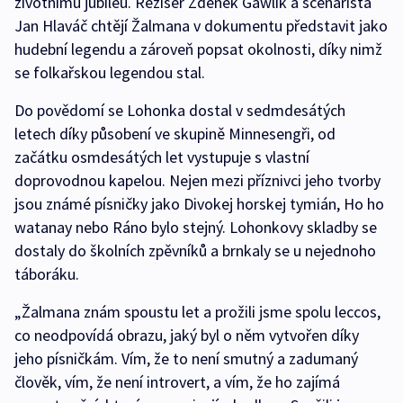
životnímu jubileu. Režisér Zdeněk Gawlik a scenárista
Jan Hlaváč chtějí Žalmana v dokumentu představit jako
hudební legendu a zároveň popsat okolnosti, díky nimž
se folkařskou legendou stal.
Do povědomí se Lohonka dostal v sedmdesátých
letech díky působení ve skupině Minnesengři, od
začátku osmdesátých let vystupuje s vlastní
doprovodnou kapelou. Nejen mezi příznivci jeho tvorby
jsou známé písničky jako Divokej horskej tymián, Ho ho
watanay nebo Ráno bylo stejný. Lohonkovy skladby se
dostaly do školních zpěvníků a brnkaly se u nejednoho
táboráku.
„Žalmana znám spoustu let a prožili jsme spolu leccos,
co neodpovídá obrazu, jaký byl o něm vytvořen díky
jeho písničkám. Vím, že to není smutný a zadumaný
člověk, vím, že není introvert, a vím, že ho zajímá