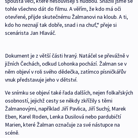
spousta věcí, které nesouvisejí s hudbou. Snažili jsme se
tohle všechno dát do filmu. A věřím, že kdo má oči
otevřené, přijde skutečnému Žalmanovi na kloub. A ti,
kdo ho neznají tak dobře, snad i na chuť,“ přeje si
scenárista Jan Hlaváč.
Dokument je z větší části hraný. Natáčel se převážně v
jižních Čechách, odkud Lohonka pochází. Žalman se v
něm objeví v roli svého dědečka, zatímco písničkářův
vnuk představuje jeho v dětství.
Ve snímku se objeví také řada dalších, nejen folkařských
osobností, jejichž cesty se někdy zkřížily s těmi
Žalmanovými, například Jiří Pavlica, Jiří Suchý, Marek
Eben, Karel Roden, Lenka Dusilová nebo pardubičtí
Marien, které Žalman označuje za své nástupce na
scéně.