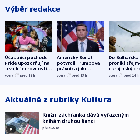
Výběr redakce
Účastníci pochodu
Americký Senát
Do Bulharska
Pride upozorňují na
potvrdil Trumpova
pronikl zřejm
trvající nerovnosti i
právníka jako
ukrajinský dr
společenskou
ministra
explodoval k
včera
před 12
h
včera
před 13
h
včera
před 14
h
atmosféru
spravedlnosti
od plynovod
Aktuálně z rubriky
Kultura
Knižní záchranka dává vyřazeným
knihám druhou šanci
před 55
m