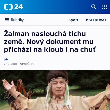
Sport
SLEDOVAT
Rubriky
Žalman naslouchá tichu
země. Nový dokument mu
přichází na kloub i na chuť
jab
27. 3. 2018
|
Zdroj:
ČT24