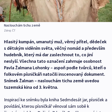
Naslouchám tichu země
Zdroj:
ČT
Hlasitý kumpán, umanutý muž, věrný přítel, dědeček
s dětským viděním světa, věčný nomád a především
hudebník, který má dar zaslechnout to, co jiní
neslyší. Všechna tato označení zahrnuje osobnost
Pavla Žalmana Lohonky – aspoň podle tvůrců, kteří o
folkovém písničkáři natočili inscenovaný dokument.
Snímek Žalman – naslouchám tichu země uvedou
tuzemská kina od 3. května.
Inspirací ke snímku byla kniha Sedmdesát jar, písniček a
povídání, kterou písničkář věnoval sám sobě k