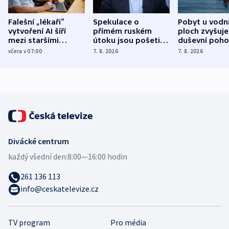
Falešní „lékaři“
Spekulace o
Pobyt u vodn
vytvoření AI šíří
přímém ruském
ploch zvyšuje
mezi staršími
útoku jsou pošetilé,
duševní poho
Poláky nebezpečné
míní estonský
ukázala
včera v 07:00
7. 8. 2026
7. 8. 2026
zdravotní rady
bezpečnostní
mezinárodní 
expert
Divácké centrum
každý všední den:
8:00—16:00 hodin
261 136 113
info@ceskatelevize.cz
TV program
Pro média