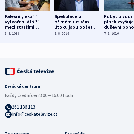
Falešní „lékaři“
Spekulace o
Pobyt u vodn
vytvoření AI šíří
přímém ruském
ploch zvyšuje
mezi staršími
útoku jsou pošetilé,
duševní poho
Poláky nebezpečné
míní estonský
ukázala
8. 8. 2026
7. 8. 2026
7. 8. 2026
zdravotní rady
bezpečnostní
mezinárodní 
expert
Divácké centrum
každý všední den:
8:00—16:00 hodin
261 136 113
info@ceskatelevize.cz
TV program
Pro média