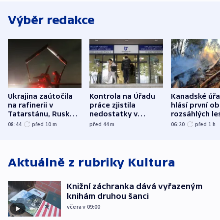
Výběr redakce
Ukrajina zaútočila
Kontrola na Úřadu
Kanadské úř
na rafinerii v
práce zjistila
hlásí první o
Tatarstánu, Rusko
nedostatky v
rozsáhlých le
udeřilo na Sumy a
účetnictví za 5,6
požárů
08:44
před 10
m
před 44
m
06:20
před 1
h
Oděsu
miliardy
Aktuálně z rubriky
Kultura
Knižní záchranka dává vyřazeným
knihám druhou šanci
včera v 09:00