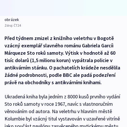
obrázek
Zdroj:
ČT24
Před týdnem zmizel z knižního veletrhu v Bogotě
vzácný exemplář slavného románu Gabriela Garcíi
Márqueze Sto roků samoty. Výtisk v hodnotě až 60
tisíc dolarů (1,5 milionu korun) vypátrala policie v
antikvárním stánku. O pachatelích krádeže nesdělila
žádné podrobnosti, podle BBC ale padá podezření
právě na obchodníky s antikvárními knihami.
Ukradená kniha byla jedním z 8000 kusů prvního vydání
Sto roků samoty v roce 1967, navíc s vlastnoručním
věnováním od autora. Na veletrhu v hlavním městě
Kolumbie byl vzácný titul vystavován v uzavřené vitríně
jako součást pavilónu zasvěceného mytickému městu