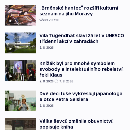
„Brněnské hantec“ rozšíří kulturní
seznam na jihu Moravy
včera v 07:00
Vila Tugendhat slaví 25 let v UNESCO
třídenní akcí v zahradách
7. 8. 2026
Knížák byl pro mnohé symbolem
svobody a intelektuálního rebelství,
řekl Klaus
7. 8. 2026
7. 8. 2026
Dvě deci tuše vykreslují japanologa
a otce Petra Geislera
7. 8. 2026
Válka ševců změnila obuvnictví,
popisuje kniha