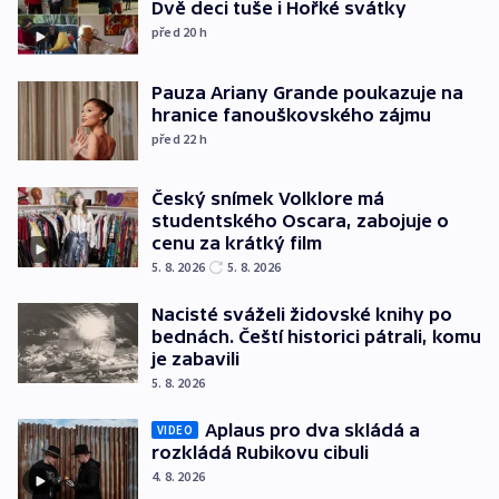
Dvě deci tuše i Hořké svátky
před 20
h
Pauza Ariany Grande poukazuje na
hranice fanouškovského zájmu
před 22
h
Český snímek Volklore má
studentského Oscara, zabojuje o
cenu za krátký film
5. 8. 2026
5. 8. 2026
Nacisté sváželi židovské knihy po
bednách. Čeští historici pátrali, komu
je zabavili
5. 8. 2026
Aplaus pro dva skládá a
VIDEO
rozkládá Rubikovu cibuli
4. 8. 2026