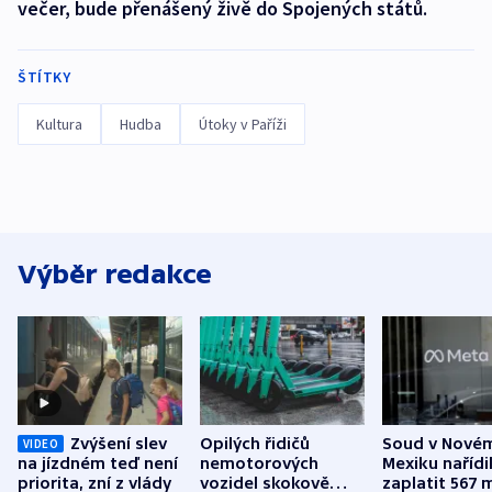
večer, bude přenášený živě do Spojených států.
ŠTÍTKY
Kultura
Hudba
Útoky v Paříži
Výběr redakce
Zvýšení slev
Opilých řidičů
Soud v Nové
VIDEO
na jízdném teď není
nemotorových
Mexiku nařídi
priorita, zní z vlády
vozidel skokově
zaplatit 567 