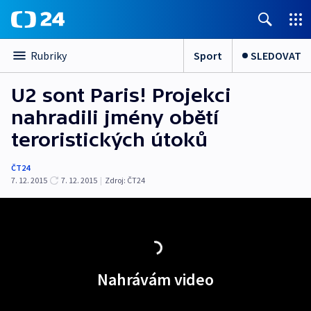
Sport
SLEDOVAT
Rubriky
U2 sont Paris! Projekci
nahradili jmény obětí
teroristických útoků
ČT24
7. 12. 2015
7. 12. 2015
|
Zdroj:
ČT24
Nahrávám video