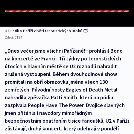
U2 uctili v Paříži oběti teroristických útoků
Zdroj:
ČT24
„Dnes večer jsme všichni Pařížané!“ prohlásil Bono
na koncertě ve Francii. Tři týdny po teroristických
útocích v hlavním městě se U2 rozhodli nahradit
zrušená vystoupení. Během dvouhodinové show
promítali na obří obrazovku jména všech 130
zemřelých. Původní hosty Eagles of Death Metal
nahradila zpěvačka Patti Smith, která na pódiu
zazpívala People Have The Power. Dvojice slavných
jmen přitáhla i navzdory mimořádným
bezpečnostním opatřením tisíce fanoušků. U2 v Paříži
zůstávají, druhý koncert, který odehrají v pondělí