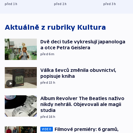
přibylo, nejvíc ve
dolarů kvůli 
před 1
h
před 2
h
před 3
h
středních Čechách
způsobené d
Aktuálně z rubriky
Kultura
Dvě deci tuše vykreslují japanologa
a otce Petra Geislera
před 6
m
Válka ševců změnila obuvnictví,
popisuje kniha
před 15
h
Album Revolver The Beatles naživo
nikdy nehráli. Objevovali ale magii
studia
před 16
h
Filmové premiéry: 6 gramů,
VIDEO