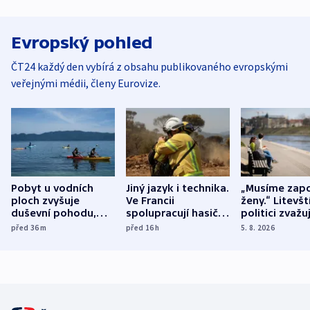
Evropský pohled
ČT24 každý den vybírá z obsahu publikovaného evropskými
veřejnými médii, členy Eurovize.
Pobyt u vodních
Jiný jazyk i technika.
„Musíme zapo
ploch zvyšuje
Ve Francii
ženy.“ Litevšt
duševní pohodu,
spolupracují hasiči z
politici zvažuj
ukázala
různých zemí
dohodu o
před 36
m
před 16
h
5. 8. 2026
mezinárodní studie
demografii