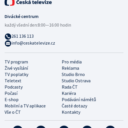
Divácké centrum
každý všední den:
8:00—16:00 hodin
261 136 113
info@ceskatelevize.cz
TV program
Pro média
Živé vysílání
Reklama
TV poplatky
Studio Brno
Teletext
Studio Ostrava
Podcasty
Rada ČT
Počasí
Kariéra
E-shop
Podávání námětů
Mobilní a TV aplikace
Časté dotazy
Vše o ČT
Kontakty