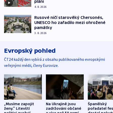
pláni
4. 8. 2026
Rusové ničí starověký Chersonés,
UNESCO ho zařadilo mezi ohrožené
památky
3. 8. 2026
Evropský pohled
ČT24 každý den vybírá z obsahu publikovaného evropskými
veřejnými médii, členy Eurovize.
„Musíme zapojit
Na Ukrajině jsou
Španělský
ženy.“ Litevští
zadržováni občané
pořadatel fes
politici zvažují
z více než 50 zemí.
dostal pokut