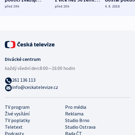
dohodu o
Bojovali na straně
nekalé prakti
před 19
h
před 20
h
4. 8. 2026
demografii
Ruska
Divácké centrum
každý všední den:
8:00—16:00 hodin
261 136 113
info@ceskatelevize.cz
TV program
Pro média
Živé vysílání
Reklama
TV poplatky
Studio Brno
Teletext
Studio Ostrava
Podcasty
Rada ČT