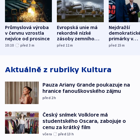
Průmyslová výroba
Evropská unie má
Nejdražší
v červnu vzrostla
rekordně nízké
demokratick
nejvíce od prosince
zásoby zemního
primárky v
plynu
Michiganu st
10:10
před 3
m
před 12
m
před 25
m
rozdělily. Kvůl
podpoře Izra
Aktuálně z rubriky
Kultura
Pauza Ariany Grande poukazuje na
hranice fanouškovského zájmu
před 2
h
Český snímek Volklore má
studentského Oscara, zabojuje o
cenu za krátký film
včera
před 13
h