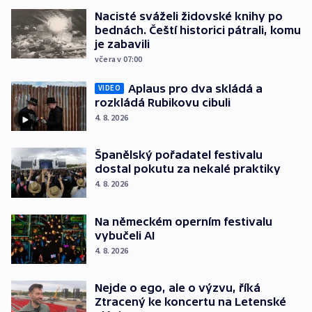
Nacisté sváželi židovské knihy po
bednách. Čeští historici pátrali, komu
je zabavili
včera v 07:00
Aplaus pro dva skládá a
VIDEO
rozkládá Rubikovu cibuli
4. 8. 2026
Španělský pořadatel festivalu
dostal pokutu za nekalé praktiky
4. 8. 2026
Na německém operním festivalu
vybučeli AI
4. 8. 2026
Nejde o ego, ale o výzvu, říká
Ztracený ke koncertu na Letenské