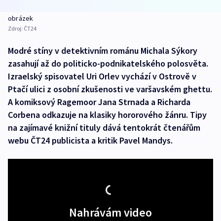
obrázek
Zdroj:
ČT24
Modré stíny v detektivním románu Michala Sýkory
zasahují až do politicko-podnikatelského polosvěta.
Izraelský spisovatel Uri Orlev vychází v Ostrově v
Ptačí ulici z osobní zkušenosti ve varšavském ghettu.
A komiksový Ragemoor Jana Strnada a Richarda
Corbena odkazuje na klasiky hororového žánru. Tipy
na zajímavé knižní tituly dává tentokrát čtenářům
webu ČT24 publicista a kritik Pavel Mandys.
Nahrávám video