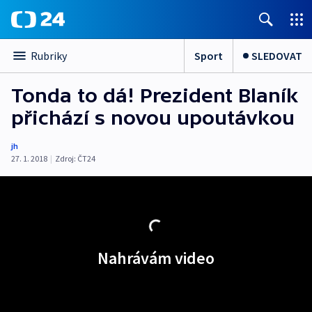
Sport
SLEDOVAT
Rubriky
Tonda to dá! Prezident Blaník
přichází s novou upoutávkou
jh
27. 1. 2018
|
Zdroj:
ČT24
Nahrávám video