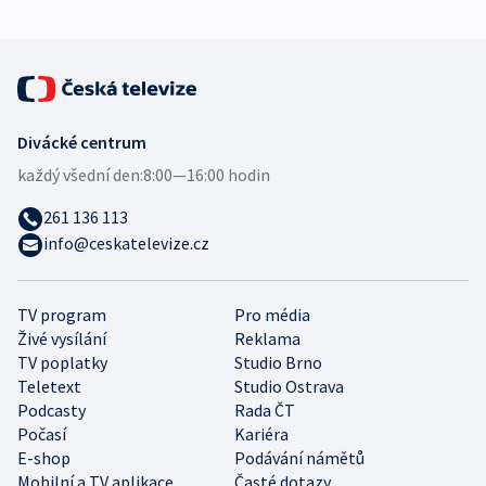
Divácké centrum
každý všední den:
8:00—16:00 hodin
261 136 113
info@ceskatelevize.cz
TV program
Pro média
Živé vysílání
Reklama
TV poplatky
Studio Brno
Teletext
Studio Ostrava
Podcasty
Rada ČT
Počasí
Kariéra
E-shop
Podávání námětů
Mobilní a TV aplikace
Časté dotazy