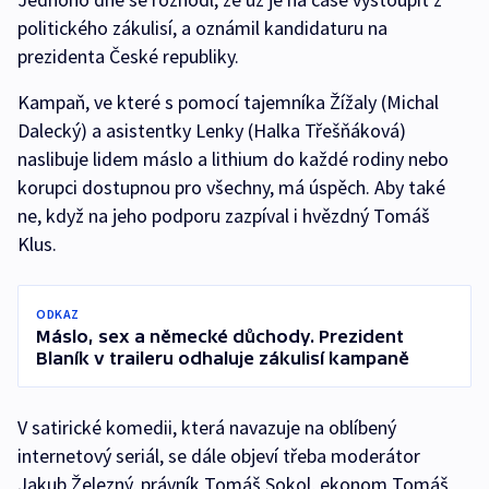
politického zákulisí, a oznámil kandidaturu na
prezidenta České republiky.
Kampaň, ve které s pomocí tajemníka Žížaly (Michal
Dalecký) a asistentky Lenky (Halka Třešňáková)
naslibuje lidem máslo a lithium do každé rodiny nebo
korupci dostupnou pro všechny, má úspěch. Aby také
ne, když na jeho podporu zazpíval i hvězdný Tomáš
Klus.
ODKAZ
Máslo, sex a německé důchody. Prezident
Blaník v traileru odhaluje zákulisí kampaně
V satirické komedii, která navazuje na oblíbený
internetový seriál, se dále objeví třeba moderátor
Jakub Železný, právník Tomáš Sokol, ekonom Tomáš