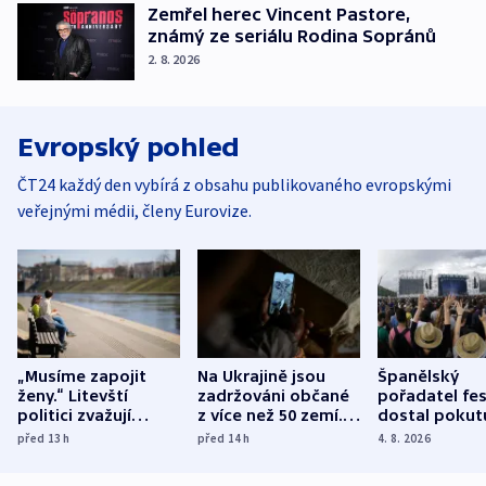
Zemřel herec Vincent Pastore,
známý ze seriálu Rodina Sopránů
2. 8. 2026
Evropský pohled
ČT24 každý den vybírá z obsahu publikovaného evropskými
veřejnými médii, členy Eurovize.
„Musíme zapojit
Na Ukrajině jsou
Španělský
ženy.“ Litevští
zadržováni občané
pořadatel fes
politici zvažují
z více než 50 zemí.
dostal pokut
dohodu o
Bojovali na straně
nekalé prakti
před 13
h
před 14
h
4. 8. 2026
demografii
Ruska