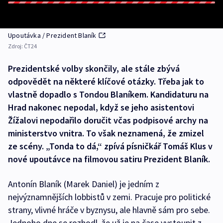
Upoutávka / Prezident Blaník
Zdroj:
ČT24
Prezidentské volby skončily, ale stále zbývá
odpovědět na některé klíčové otázky. Třeba jak to
vlastně dopadlo s Tondou Blaníkem. Kandidaturu na
Hrad nakonec nepodal, když se jeho asistentovi
Žížalovi nepodařilo doručit včas podpisové archy na
ministerstvo vnitra. To však neznamená, že zmizel
ze scény. „Tonda to dá,“ zpívá písničkář Tomáš Klus v
nové upoutávce na filmovou satiru Prezident Blaník.
Antonín Blaník (Marek Daniel) je jedním z
nejvýznamnějších lobbistů v zemi. Pracuje pro politické
strany, vlivné hráče v byznysu, ale hlavně sám pro sebe.
Jednoho dne se rozhodl, že už je na čase vystoupit z