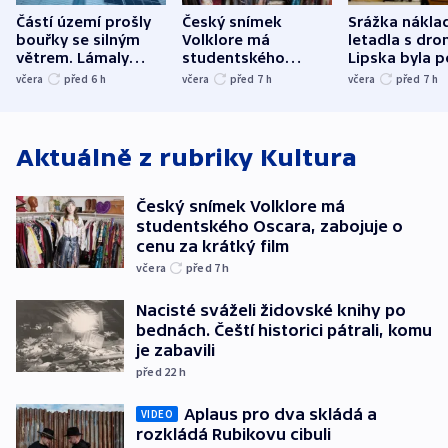
Částí území prošly
Český snímek
Srážka nákla
bouřky se silným
Volklore má
letadla s dr
větrem. Lámaly
studentského
Lipska byla p
stromy a poničily
Oscara, zabojuje o
německého mi
včera
před 6
h
včera
před 7
h
včera
před 7
h
střechu
cenu za krátký film
hybridní útok
Aktuálně z rubriky
Kultura
Český snímek Volklore má
studentského Oscara, zabojuje o
cenu za krátký film
včera
před 7
h
Nacisté sváželi židovské knihy po
bednách. Čeští historici pátrali, komu
je zabavili
před 22
h
Aplaus pro dva skládá a
VIDEO
rozkládá Rubikovu cibuli