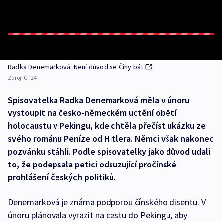
Radka Denemarková: Není důvod se Číny bát
Zdroj:
ČT24
Spisovatelka Radka Denemarková měla v únoru
vystoupit na česko-německém uctění obětí
holocaustu v Pekingu, kde chtěla přečíst ukázku ze
svého románu Peníze od Hitlera. Němci však nakonec
pozvánku stáhli. Podle spisovatelky jako důvod udali
to, že podepsala petici odsuzující pročínské
prohlášení českých politiků.
Denemarková je známa podporou čínského disentu. V
únoru plánovala vyrazit na cestu do Pekingu, aby