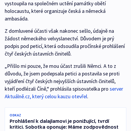
vystoupila na společném uctění památky obětí
holocaustu, které organizuje česká a německá
ambasáda.
Z domluvené účasti však nakonec sešlo, údajně na
žádost německého velvyslanectví. Důvodem je prý
podpis pod peticí, která odsoudila pročínské prohlášení
čtyř českých ústavních činitelů.
„Přišlo mi pouze, že mou účast zrušili Němci. A to z
důvodu, že jsem podepsala petici a postavila se proti
vyjádření čtyř českých nejvyšších ústavních činitelů,
kteří podlézali Číně,“ prohlásila spisovatelka pro
server
Aktuálně.cz, který celou kauzu otevřel
.
ODKAZ
Prohlášení k dalajlamovi je ponižující, tvrdí
kritici. Sobotka oponuje: Máme zodpovědnost