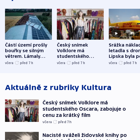
Částí území prošly
Český snímek
Srážka nákla
bouřky se silným
Volklore má
letadla s dr
větrem. Lámaly
studentského
Lipska byla p
stromy a poničily
Oscara, zabojuje o
německého mi
včera
před 7
h
včera
před 7
h
včera
před 7
h
střechu
cenu za krátký film
hybridní útok
Aktuálně z rubriky
Kultura
Český snímek Volklore má
studentského Oscara, zabojuje o
cenu za krátký film
včera
před 7
h
Nacisté sváželi židovské knihy po