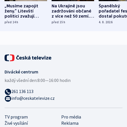
„Musíme zapojit
Na Ukrajině jsou
Španělský
ženy.“ Litevští
zadržováni občané
pořadatel fes
politici zvažují
z více než 50 zemí.
dostal pokut
dohodu o
Bojovali na straně
nekalé prakti
před 14
h
před 15
h
4. 8. 2026
demografii
Ruska
Divácké centrum
každý všední den:
8:00—16:00 hodin
261 136 113
info@ceskatelevize.cz
TV program
Pro média
Živé vysílání
Reklama