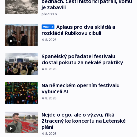
bednách. Čeští historici pátrali, komu
je zabavili
před 23
h
Aplaus pro dva skládá a
VIDEO
rozkládá Rubikovu cibuli
4. 8. 2026
Španělský pořadatel festivalu
dostal pokutu za nekalé praktiky
4. 8. 2026
Na německém operním festivalu
vybučeli AI
4. 8. 2026
Nejde o ego, ale o výzvu, říká
Ztracený ke koncertu na Letenské
pláni
4. 8. 2026