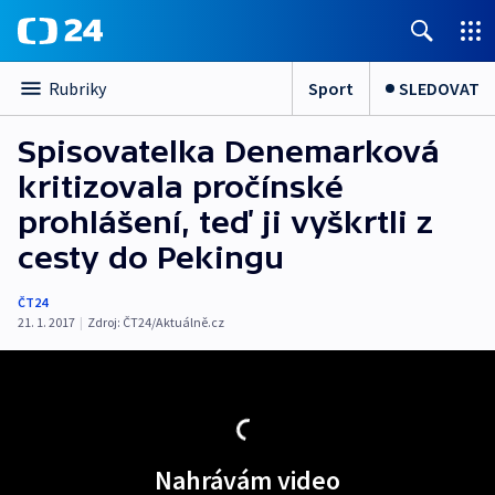
Sport
SLEDOVAT
Rubriky
Spisovatelka Denemarková
kritizovala pročínské
prohlášení, teď ji vyškrtli z
cesty do Pekingu
ČT24
21. 1. 2017
|
Zdroj:
ČT24/Aktuálně.cz
Nahrávám video