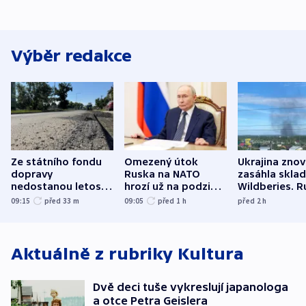
Výběr redakce
Ze státního fondu
Omezený útok
Ukrajina zno
dopravy
Ruska na NATO
zasáhla skla
nedostanou letos
hrozí už na podzim,
Wildberies. 
kraje na silnice ani
varují tajné služby
útočili v Cha
09:15
před 33
m
09:05
před 1
h
před 2
h
korunu, řekl Půta
USA
oblasti
Aktuálně z rubriky
Kultura
Dvě deci tuše vykreslují japanologa
a otce Petra Geislera