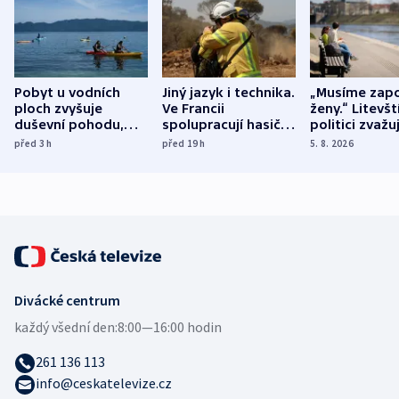
Pobyt u vodních
Jiný jazyk i technika.
„Musíme zapo
ploch zvyšuje
Ve Francii
ženy.“ Litevšt
duševní pohodu,
spolupracují hasiči z
politici zvažuj
ukázala
různých zemí
dohodu o
před 3
h
před 19
h
5. 8. 2026
mezinárodní studie
demografii
Divácké centrum
každý všední den:
8:00—16:00 hodin
261 136 113
info@ceskatelevize.cz