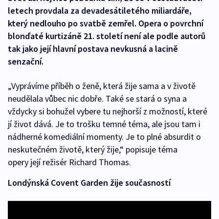
letech provdala za devadesátiletého miliardáře,
který nedlouho po svatbě zemřel. Opera o povrchní
blonďaté kurtizáně 21. století není ale podle autorů
tak jako její hlavní postava nevkusná a lacině
senzační.
„Vyprávíme příběh o ženě, která žije sama a v životě
neudělala vůbec nic dobře. Také se stará o syna a
vždycky si bohužel vybere tu nejhorší z možností, které
jí život dává. Je to trošku temné téma, ale jsou tam i
nádherné komediální momenty. Je to plné absurdit o
neskutečném životě, který žije,“ popisuje téma
opery její režisér Richard Thomas.
Londýnská Covent Garden žije současností