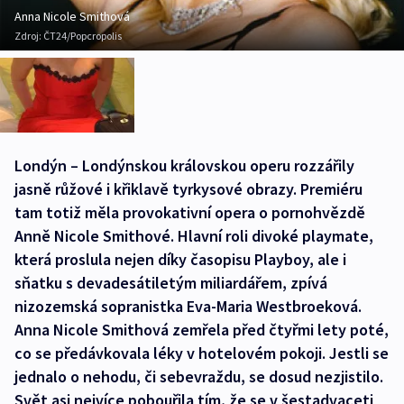
Anna Nicole Smithová
Zdroj:
ČT24/Popcropolis
Londýn – Londýnskou královskou operu rozzářily
jasně růžové i křiklavě tyrkysové obrazy. Premiéru
tam totiž měla provokativní opera o pornohvězdě
Anně Nicole Smithové. Hlavní roli divoké playmate,
která proslula nejen díky časopisu Playboy, ale i
sňatku s devadesátiletým miliardářem, zpívá
nizozemská sopranistka Eva-Maria Westbroeková.
Anna Nicole Smithová zemřela před čtyřmi lety poté,
co se předávkovala léky v hotelovém pokoji. Jestli se
jednalo o nehodu, či sebevraždu, se dosud nezjistilo.
Svět asi nejvíce pobouřila tím, že se v šestadvaceti