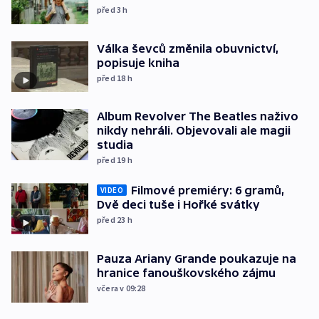
před 3
h
Válka ševců změnila obuvnictví,
popisuje kniha
před 18
h
Album Revolver The Beatles naživo
nikdy nehráli. Objevovali ale magii
studia
před 19
h
Filmové premiéry: 6 gramů,
VIDEO
Dvě deci tuše i Hořké svátky
před 23
h
Pauza Ariany Grande poukazuje na
hranice fanouškovského zájmu
včera v 09:28