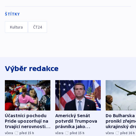
ŠTÍTKY
Kultura
ČT24
Výběr redakce
Účastníci pochodu
Americký Senát
Do Bulharska
Pride upozorňují na
potvrdil Trumpova
pronikl zřejm
trvající nerovnosti i
právníka jako
ukrajinský dr
společenskou
ministra
explodoval k
včera
před 15
h
včera
před 15
h
včera
před 16
h