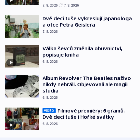
7. 8. 2026
7. 8. 2026
Dvě deci tuše vykreslují japanologa
a otce Petra Geislera
7. 8. 2026
Válka ševců změnila obuvnictví,
popisuje kniha
6. 8. 2026
Album Revolver The Beatles naživo
nikdy nehráli. Objevovali ale magii
studia
6. 8. 2026
Filmové premiéry: 6 gramů,
VIDEO
Dvě deci tuše i Hořké svátky
6. 8. 2026