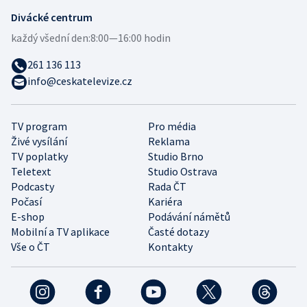
Divácké centrum
každý všední den:
8:00—16:00 hodin
261 136 113
info@ceskatelevize.cz
TV program
Pro média
Živé vysílání
Reklama
TV poplatky
Studio Brno
Teletext
Studio Ostrava
Podcasty
Rada ČT
Počasí
Kariéra
E-shop
Podávání námětů
Mobilní a TV aplikace
Časté dotazy
Vše o ČT
Kontakty