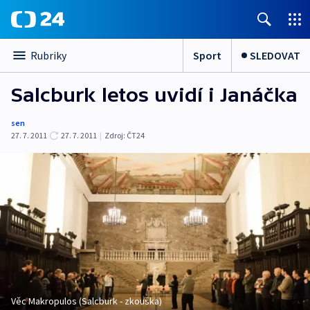
Sport
SLEDOVAT
Rubriky
Salcburk letos uvidí i Janáčka
sen
27. 7. 2011
27. 7. 2011
|
Zdroj:
ČT24
Věc Makropulos (Salcburk - zkouška)