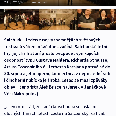
Zdroj:
ČT24/Salcburské slavnosti
Salcburk - Jeden z nejvýznamnějších světových
festivalů vůbec právě dnes začíná. Salcburské letní
hry, jejichž historií prošlo bezpočet vynikajících
osobností typu Gustava Mahlera, Richarda Strausse,
Artura Toscaniniho či Herberta Karajana potrvá až do
30. srpna a jeho operní, koncertní a v neposlední řadě
i činoherní nabídka je široká. Letos se mezi zpěváky
objeví i tenorista Aleš Briscein (Janek v Janáčkově
Věci Makropulos).
„Jsem moc rád, že Janáčkova hudba si našla po
dlouhých třinácti letech cestu na Salcburský festival.