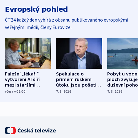
Evropský pohled
ČT24 každý den vybírá z obsahu publikovaného evropskými
veřejnými médii, členy Eurovize.
Falešní „lékaři“
Spekulace o
Pobyt u vodn
vytvoření AI šíří
přímém ruském
ploch zvyšuje
mezi staršími
útoku jsou pošetilé,
duševní poho
Poláky nebezpečné
míní estonský
ukázala
včera v 07:00
7. 8. 2026
7. 8. 2026
zdravotní rady
bezpečnostní
mezinárodní 
expert