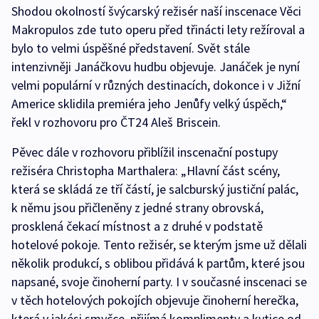
Shodou okolností švýcarský režisér naší inscenace Věci
Makropulos zde tuto operu před třinácti lety režíroval a
bylo to velmi úspěšné představení. Svět stále
intenzivněji Janáčkovu hudbu objevuje. Janáček je nyní
velmi populární v různých destinacích, dokonce i v Jižní
Americe sklidila premiéra jeho Jenůfy velký úspěch,“
řekl v rozhovoru pro ČT24 Aleš Briscein.
Pěvec dále v rozhovoru přiblížil inscenační postupy
režiséra Christopha Marthalera: „Hlavní část scény,
která se skládá ze tří částí, je salcburský justiční palác,
k němu jsou přičleněny z jedné strany obrovská,
prosklená čekací místnost a z druhé v podstatě
hotelové pokoje. Tento režisér, se kterým jsme už dělali
několik produkcí, s oblibou přidává k partům, které jsou
napsané, svoje činoherní party. I v současné inscenaci se
v těch hotelových pokojích objevuje činoherní herečka,
která v jakési smyčce, přijímá komplimenty a kytice od