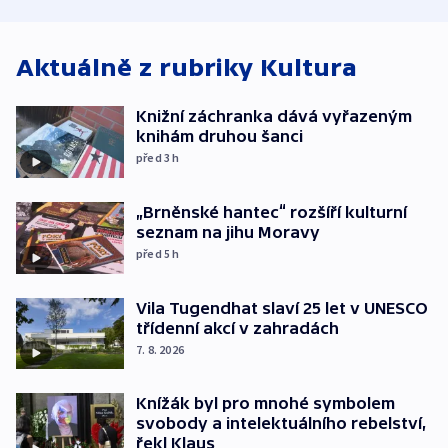
atmosféru
spravedlnosti
od plynovod
Aktuálně z rubriky
Kultura
Knižní záchranka dává vyřazeným
knihám druhou šanci
před 3
h
„Brněnské hantec“ rozšíří kulturní
seznam na jihu Moravy
před 5
h
Vila Tugendhat slaví 25 let v UNESCO
třídenní akcí v zahradách
7. 8. 2026
Knížák byl pro mnohé symbolem
svobody a intelektuálního rebelství,
řekl Klaus