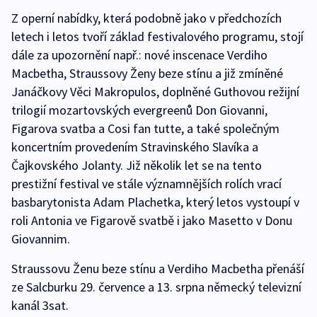
Z operní nabídky, která podobně jako v předchozích
letech i letos tvoří základ festivalového programu, stojí
dále za upozornění např.: nové inscenace Verdiho
Macbetha, Straussovy Ženy beze stínu a již zmíněné
Janáčkovy Věci Makropulos, doplněné Guthovou režijní
trilogií mozartovských evergreenů Don Giovanni,
Figarova svatba a Cosi fan tutte, a také společným
koncertním provedením Stravinského Slavíka a
Čajkovského Jolanty. Již několik let se na tento
prestižní festival ve stále významnějších rolích vrací
basbarytonista Adam Plachetka, který letos vystoupí v
roli Antonia ve Figarově svatbě i jako Masetto v Donu
Giovannim.
Straussovu Ženu beze stínu a Verdiho Macbetha přenáší
ze Salcburku 29. července a 13. srpna německý televizní
kanál 3sat.