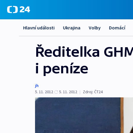
Hlavní události
Ukrajina
Volby
Domácí
Ředitelka GHM
i peníze
jh
5. 11. 2012
5. 11. 2012
|
Zdroj:
ČT24