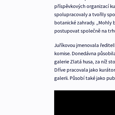
příspěvkových organizací ku
spolupracovaly a tvořily sp
botanické zahrady. „Mohly b
postupovat společně na trhu
Juříkovou jmenovala ředite
komise. Donedávna působila
galerie Zlatá husa, za níž st
Dříve pracovala jako kuráto
galerii. Působí také jako publ