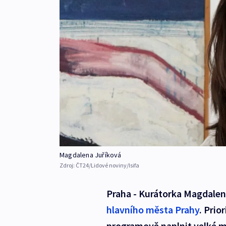
Magdalena Juříková
Zdroj:
ČT24/Lidové noviny/Isifa
Praha - Kurátorka Magdalena
hlavního města Prahy
. Prio
programově naplnit velké mn