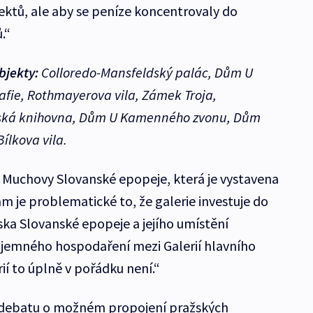
jektů, ale aby se peníze koncentrovaly do
.“
bjekty:
Colloredo-Mansfeldský palác, Dům U
afie, Rothmayerova vila, Zámek Troja,
tská knihovna, Dům U Kamenného zvonu, Dům
ílkova vila.
 Muchovy Slovanské epopeje, která je vystavena
am je problematické to, že galerie investuje do
iska Slovanské epopeje a jejího umístění
zájemného hospodaření mezi Galerií hlavního
í to úplně v pořádku není.“
t debatu o možném propojení pražských