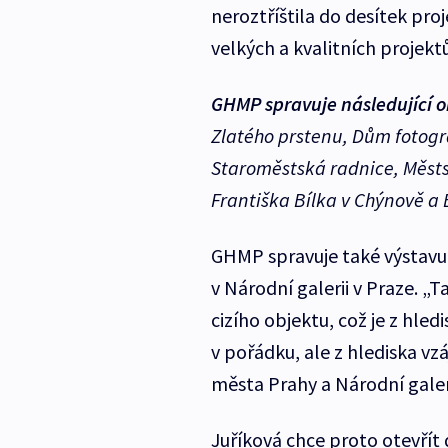
neroztříštila do desítek pro
velkých a kvalitních projektů
GHMP spravuje následující o
Zlatého prstenu, Dům fotogr
Staroměstská radnice, Měs
Františka Bílka v Chýnově a B
GHMP spravuje také výstavu
v Národní galerii v Praze. „T
cizího objektu, což je z hled
v pořádku, ale z hlediska v
města Prahy a Národní galeri
Juříková chce proto otevří