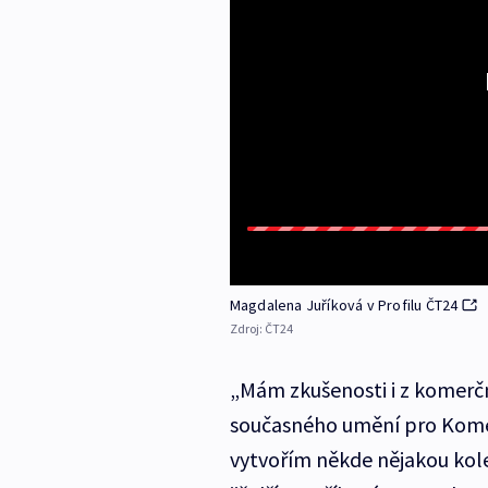
Magdalena Juříková v Profilu ČT24
Zdroj:
ČT24
„Mám zkušenosti i z komerčn
současného umění pro Komer
vytvořím někde nějakou kolek