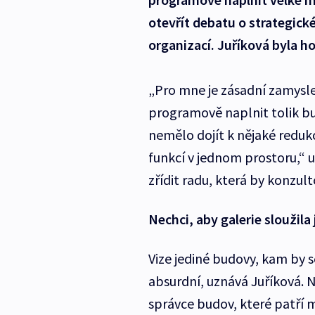
otevřít debatu o strategic
organizací. Juříková byla h
„Pro mne je zásadní zamysle
programově naplnit tolik bud
nemělo dojít k nějaké reduk
funkcí v jednom prostoru,“ u
zřídit radu, která by konzu
Nechci, aby galerie sloužil
Vize jediné budovy, kam by s
absurdní, uznává Juříková. 
správce budov, které patří m