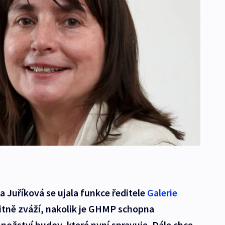
 Juříková se ujala funkce ředitele
Galerie
ritně zváží, nakolik je GHMP schopna
ožství budov, které nyní spravuje. Dále chce