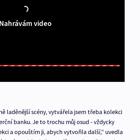
Nahrávám video
ě laděnější scény, vytvářela jsem třeba kolekci
ční banku. Je to trochu můj osud - vždycky
ci a opouštím ji, abych vytvořila další,“ uvedla