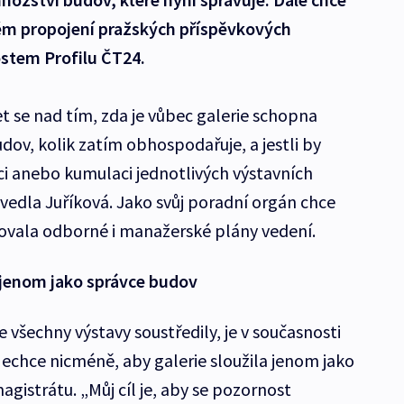
kém propojení pražských příspěvkových
ostem Profilu ČT24.
t se nad tím, zda je vůbec galerie schopna
ov, kolik zatím obhospodařuje, a jestli by
ci anebo kumulaci jednotlivých výstavních
vedla Juříková. Jako svůj poradní orgán chce
ltovala odborné i manažerské plány vedení.
a jenom jako správce budov
e všechny výstavy soustředily, je v současnosti
Nechce nicméně, aby galerie sloužila jenom jako
agistrátu. „Můj cíl je, aby se pozornost