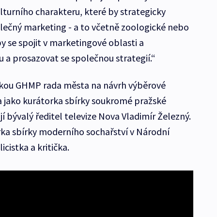
lturního charakteru, které by strategicky
olečný marketing - a to včetně zoologické nebo
y se spojit v marketingové oblasti a
 a prosazovat se společnou strategií.“
lkou GHMP rada města na návrh výběrové
 jako kurátorka sbírky soukromé pražské
ojí bývalý ředitel televize Nova Vladimír Železný.
rka sbírky moderního sochařství v Národní
icistka a kritička.