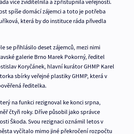
áda více zviditelnila a zpřístupnila veřejnosti.
ost spíše domácí zájemci a toto je potřeba
říková, která by do instituce ráda přivedla
le se přihlásilo deset zájemců, mezi nimi
ravské galerie Brno Marek Pokorný, ředitel
tislav Koryčánek, hlavní kurátor GHMP Karel
torka sbírky veřejné plastiky GHMP, která v
pověřená ředitelka.
který na funkci rezignoval ke konci srpna,
ěř čtyři roky. Dříve působil jako správce
sti Škoda. Svou rezignaci oznámil letos v
ěsta vyčítalo mimo jiné překročení rozpočtu