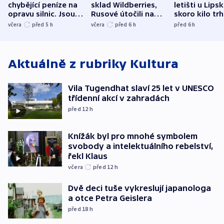
chybějící peníze na
sklad Wildberries,
letišti u Lips
opravu silnic. Jsou
Rusové útočili na
skoro kilo trh
nenárokové, namítá
trh, hasiče či
indicie ukazuj
včera
před 5
h
včera
před 6
h
před 6
h
ministerstvo
stadion
Rusko
Aktuálně z rubriky
Kultura
Vila Tugendhat slaví 25 let v UNESCO
třídenní akcí v zahradách
před 12
h
Knížák byl pro mnohé symbolem
svobody a intelektuálního rebelství,
řekl Klaus
včera
před 12
h
Dvě deci tuše vykreslují japanologa
a otce Petra Geislera
před 18
h