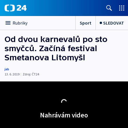
Sport
SLEDOVAT
Rubriky
Od dvou karnevalů po sto
smyčců. Začíná festival
Smetanova Litomyšl
jab
13. 6. 2019
|
Zdroj:
ČT24
Nahrávám video