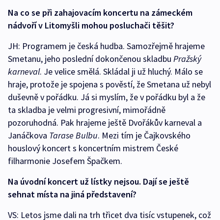
Na co se při zahajovacím koncertu na zámeckém
nádvoří v Litomyšli mohou posluchači těšit?
JH: Programem je česká hudba. Samozřejmě hrajeme
Smetanu, jeho poslední dokončenou skladbu
Pražský
karneval
. Je velice smělá. Skládal ji už hluchý. Málo se
hraje, protože je spojena s pověstí, že Smetana už nebyl
duševně v pořádku. Já si myslím, že v pořádku byl a že
ta skladba je velmi progresivní, mimořádně
pozoruhodná. Pak hrajeme ještě Dvořákův karneval a
Janáčkova
Tarase Bulbu
. Mezi tím je Čajkovského
houslový koncert s koncertním mistrem České
filharmonie Josefem Špačkem.
Na úvodní koncert už lístky nejsou. Dají se ještě
sehnat místa na jiná představení?
VS: Letos jsme dali na trh třicet dva tisíc vstupenek, což