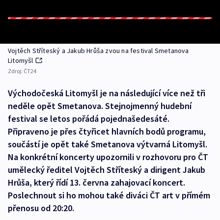
Vojtěch Stříteský a Jakub Hrůša zvou na festival Smetanova
Litomyšl
Zdroj:
ČT24
Východočeská Litomyšl je na následující více než tři
neděle opět Smetanova. Stejnojmenný hudební
festival se letos pořádá pojednašedesáté.
Připraveno je přes čtyřicet hlavních bodů programu,
součástí je opět také Smetanova výtvarná Litomyšl.
Na konkrétní koncerty upozornili v rozhovoru pro ČT
umělecký ředitel Vojtěch Stříteský a dirigent Jakub
Hrůša, který řídí 13. června zahajovací koncert.
Poslechnout si ho mohou také diváci ČT art v přímém
přenosu od 20:20.