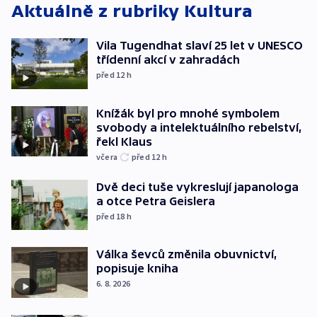
Aktuálně z rubriky
Kultura
Vila Tugendhat slaví 25 let v UNESCO
třídenní akcí v zahradách
před 12
h
Knížák byl pro mnohé symbolem
svobody a intelektuálního rebelství,
řekl Klaus
včera
před 12
h
Dvě deci tuše vykreslují japanologa
a otce Petra Geislera
před 18
h
Válka ševců změnila obuvnictví,
popisuje kniha
6. 8. 2026