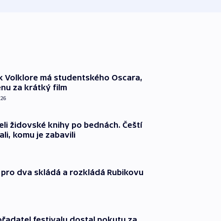
k Volklore má studentského Oscara,
nu za krátký film
026
eli židovské knihy po bednách. Čeští
ali, komu je zabavili
 pro dva skládá a rozkládá Rubikovu
řadatel festivalu dostal pokutu za