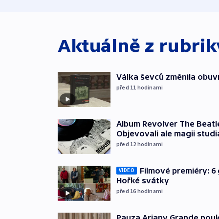
Aktuálně z rubri
Válka ševců změnila obuvn
před 11
hodinami
Album Revolver The Beatle
Objevovali ale magii studi
před 12
hodinami
Filmové premiéry: 6 
VIDEO
Hořké svátky
před 16
hodinami
Pauza Ariany Grande pouk