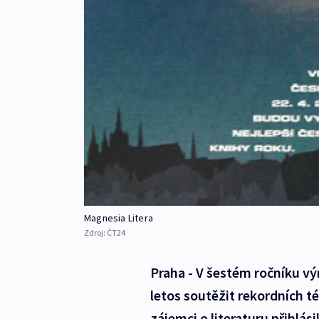
Magnesia Litera
Zdroj:
ČT24
Praha - V šestém ročníku vý
letos soutěžit rekordních tém
zájemci o literaturu přihlási