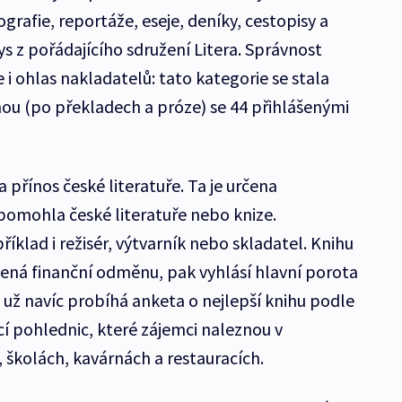
grafie, reportáže, eseje, deníky, cestopisy a
 z pořádajícího sdružení Litera. Správnost
i ohlas nakladatelů: tato kategorie se stala
nou (po překladech a próze) se 44 přihlášenými
 přínos české literatuře. Ta je určena
pomohla české literatuře nebo knize.
klad i režisér, výtvarník nebo skladatel. Knihu
ená finanční odměnu, pak vyhlásí hlavní porota
 už navíc probíhá anketa o nejlepší knihu podle
í pohlednic, které zájemci naleznou v
 školách, kavárnách a restauracích.