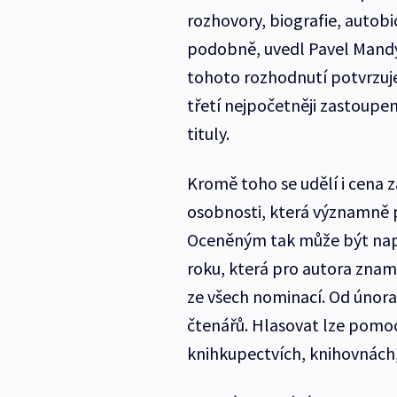
rozhovory, biografie, autobio
podobně, uvedl Pavel Mandys
tohoto rozhodnutí potvrzuje 
třetí nejpočetněji zastoupe
tituly.
Kromě toho se udělí i cena za
osobnosti, která významně 
Oceněným tak může být napří
roku, která pro autora znam
ze všech nominací. Od února
čtenářů. Hlasovat lze pomoc
knihkupectvích, knihovnách,