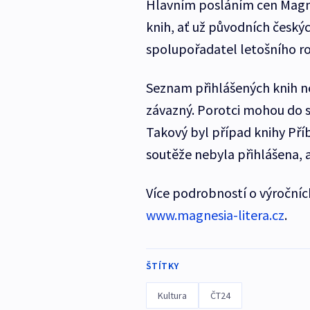
Hlavním posláním cen Magne
knih, ať už původních český
spolupořadatel letošního r
Seznam přihlášených knih ne
závazný. Porotci mohou do so
Takový byl případ knihy Pří
soutěže nebyla přihlášena, a
Více podrobností o výročníc
www.magnesia-litera.cz
.
ŠTÍTKY
Kultura
ČT24