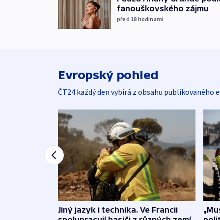
fanouškovského zájmu
před 18
hodinami
Evropský pohled
ČT24 každý den vybírá z obsahu publikovaného e
Jiný jazyk i technika. Ve Francii
„Mus
spolupracují hasiči z různých zemí
poli