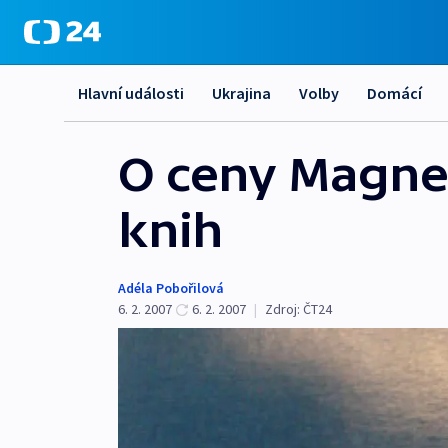
Hlavní události
Ukrajina
Volby
Domácí
O ceny Magnes
knih
Adéla Pobořilová
6. 2. 2007
6. 2. 2007
|
Zdroj:
ČT24