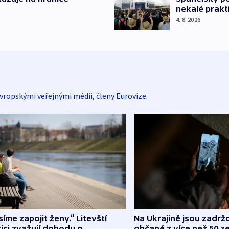
nekalé prakt
4. 8. 2026
vropskými veřejnými médii, členy Eurovize.
íme zapojit ženy.“ Litevští
Na Ukrajině jsou zadrž
tici zvažují dohodu o
občané z více než 50 ze