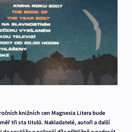
ročních knižních cen Magnesia Litera bude
ěř tři sta titulů. Nakladatelé, autoři a další
li do soutěže o nejlepší díla přibližně o padesát