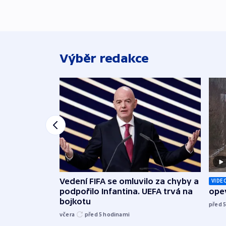
Výběr redakce
Vedení FIFA se omluvilo za chyby a
VIDE
podpořilo Infantina. UEFA trvá na
opev
bojkotu
před 
včera
před 5
hodinami