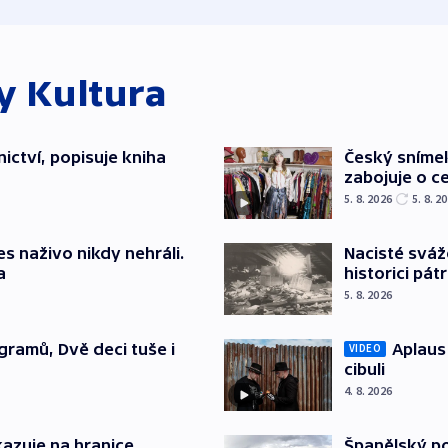
ky
Kultura
ictví, popisuje kniha
Český sníme
zabojuje o ce
5. 8. 2026
5. 8. 2
s naživo nikdy nehráli.
Nacisté sváž
a
historici pátr
5. 8. 2026
gramů, Dvě deci tuše i
Aplaus
VIDEO
cibuli
4. 8. 2026
azuje na hranice
Španělský po