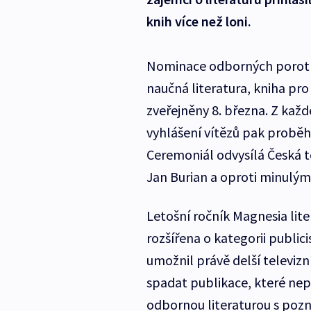
knih více než loni.
Nominace odborných porot v 
naučná literatura, kniha pro
zveřejněny 8. března. Z každé
vyhlášení vítězů pak proběh
Ceremoniál odvysílá Česká t
Jan Burian a oproti minulým
Letošní ročník Magnesia lit
rozšířena o kategorii public
umožnil právě delší televizn
spadat publikace, které nepat
odbornou literaturou s poz