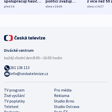
spolupracují hasiči z
politici zvažují
z více než 50 
různých zemí
dohodu o
Bojovali na s
před 3
h
včera v 16:00
včera v 14:37
demografii
Ruska
Divácké centrum
každý všední den:
8:00—16:00 hodin
261 136 113
info@ceskatelevize.cz
TV program
Pro média
Živé vysílání
Reklama
TV poplatky
Studio Brno
Teletext
Studio Ostrava