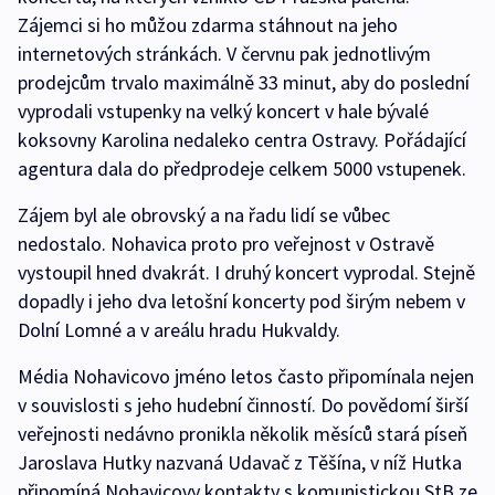
Zájemci si ho můžou zdarma stáhnout na jeho
internetových stránkách. V červnu pak jednotlivým
prodejcům trvalo maximálně 33 minut, aby do poslední
vyprodali vstupenky na velký koncert v hale bývalé
koksovny Karolina nedaleko centra Ostravy. Pořádající
agentura dala do předprodeje celkem 5000 vstupenek.
Zájem byl ale obrovský a na řadu lidí se vůbec
nedostalo. Nohavica proto pro veřejnost v Ostravě
vystoupil hned dvakrát. I druhý koncert vyprodal. Stejně
dopadly i jeho dva letošní koncerty pod širým nebem v
Dolní Lomné a v areálu hradu Hukvaldy.
Média Nohavicovo jméno letos často připomínala nejen
v souvislosti s jeho hudební činností. Do povědomí širší
veřejnosti nedávno pronikla několik měsíců stará píseň
Jaroslava Hutky nazvaná Udavač z Těšína, v níž Hutka
připomíná Nohavicovy kontakty s komunistickou StB ze