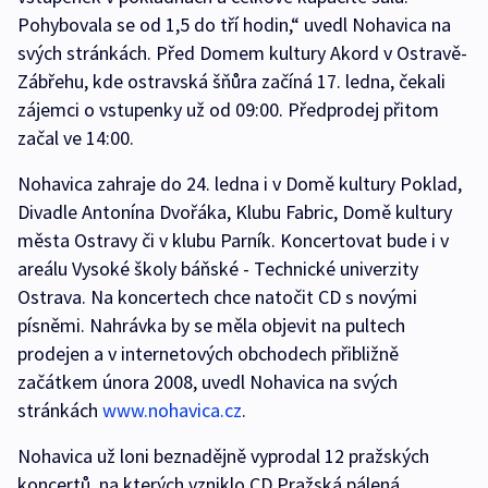
Pohybovala se od 1,5 do tří hodin,“ uvedl Nohavica na
svých stránkách. Před Domem kultury Akord v Ostravě-
Zábřehu, kde ostravská šňůra začíná 17. ledna, čekali
zájemci o vstupenky už od 09:00. Předprodej přitom
začal ve 14:00.
Nohavica zahraje do 24. ledna i v Domě kultury Poklad,
Divadle Antonína Dvořáka, Klubu Fabric, Domě kultury
města Ostravy či v klubu Parník. Koncertovat bude i v
areálu Vysoké školy báňské - Technické univerzity
Ostrava. Na koncertech chce natočit CD s novými
písněmi. Nahrávka by se měla objevit na pultech
prodejen a v internetových obchodech přibližně
začátkem února 2008, uvedl Nohavica na svých
stránkách
www.nohavica.cz
.
Nohavica už loni beznadějně vyprodal 12 pražských
koncertů, na kterých vzniklo CD Pražská pálená.