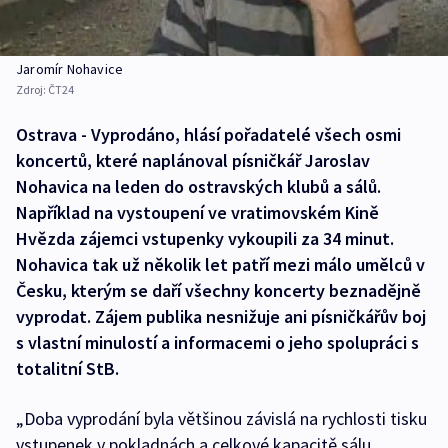
Jaromír Nohavice
Zdroj:
ČT24
Ostrava - Vyprodáno, hlásí pořadatelé všech osmi
koncertů, které naplánoval písničkář Jaroslav
Nohavica na leden do ostravských klubů a sálů.
Například na vystoupení ve vratimovském Kině
Hvězda zájemci vstupenky vykoupili za 34 minut.
Nohavica tak už několik let patří mezi málo umělců v
Česku, kterým se daří všechny koncerty beznadějně
vyprodat. Zájem publika nesnižuje ani písničkářův boj
s vlastní minulostí a informacemi o jeho spolupráci s
totalitní StB.
„Doba vyprodání byla většinou závislá na rychlosti tisku
vstupenek v pokladnách a celkové kapacitě sálu.