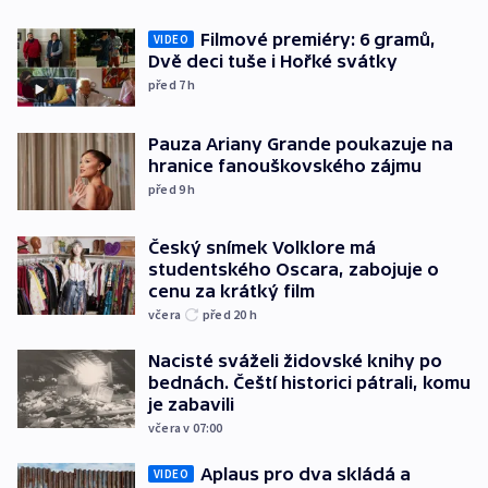
Filmové premiéry: 6 gramů,
VIDEO
Dvě deci tuše i Hořké svátky
před 7
h
Pauza Ariany Grande poukazuje na
hranice fanouškovského zájmu
před 9
h
Český snímek Volklore má
studentského Oscara, zabojuje o
cenu za krátký film
včera
před 20
h
Nacisté sváželi židovské knihy po
bednách. Čeští historici pátrali, komu
je zabavili
včera v 07:00
Aplaus pro dva skládá a
VIDEO