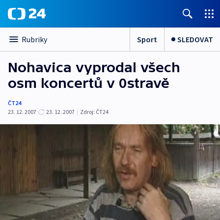
Sport
SLEDOVAT
Rubriky
Nohavica vyprodal všech
osm koncertů v 0stravě
ČT24
23. 12. 2007
23. 12. 2007
|
Zdroj:
ČT24