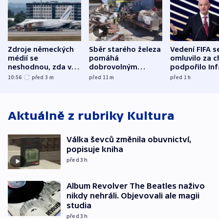
Zdroje německých
Sběr starého železa
Vedení FIFA s
médií se
pomáhá
omluvilo za c
neshodnou, zda v
dobrovolným
podpořilo Inf
letadle ohroženém
hasičům financovat
UEFA trvá na
10:56
před 3
m
před 11
m
před 1
h
v Lipsku dronem
techniku i akce
bojkotu
byla munice
Aktuálně z rubriky
Kultura
Válka ševců změnila obuvnictví,
popisuje kniha
před 3
h
Album Revolver The Beatles naživo
nikdy nehráli. Objevovali ale magii
studia
před 3
h