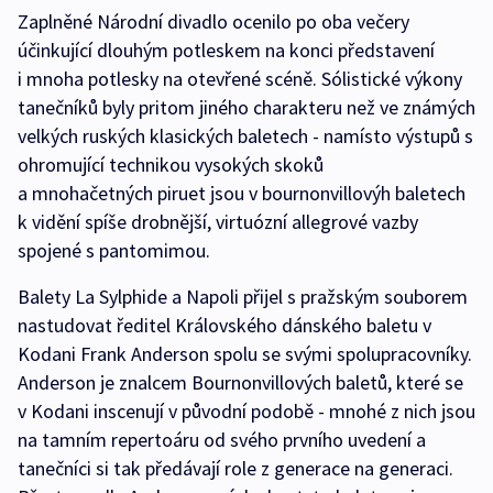
Zaplněné Národní divadlo ocenilo po oba večery
účinkující dlouhým potleskem na konci představení
i mnoha potlesky na otevřené scéně. Sólistické výkony
tanečníků byly pritom jiného charakteru než ve známých
velkých ruských klasických baletech - namísto výstupů s
ohromující technikou vysokých skoků
a mnohačetných piruet jsou v bournonvillovýh baletech
k vidění spíše drobnější, virtuózní allegrové vazby
spojené s pantomimou.
Balety La Sylphide a Napoli přijel s pražským souborem
nastudovat ředitel Královského dánského baletu v
Kodani Frank Anderson spolu se svými spolupracovníky.
Anderson je znalcem Bournonvillových baletů, které se
v Kodani inscenují v původní podobě - mnohé z nich jsou
na tamním repertoáru od svého prvního uvedení a
tanečníci si tak předávají role z generace na generaci.