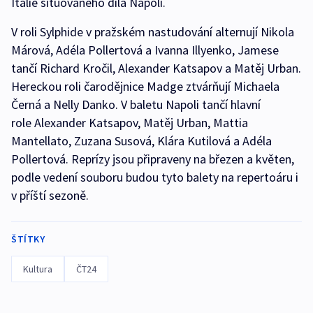
Itálie situovaného díla Napoli.
V roli Sylphide v pražském nastudování alternují Nikola
Márová, Adéla Pollertová a Ivanna Illyenko, Jamese
tančí Richard Kročil, Alexander Katsapov a Matěj Urban.
Hereckou roli čarodějnice Madge ztvárňují Michaela
Černá a Nelly Danko. V baletu Napoli tančí hlavní
role Alexander Katsapov, Matěj Urban, Mattia
Mantellato, Zuzana Susová, Klára Kutilová a Adéla
Pollertová. Reprízy jsou připraveny na březen a květen,
podle vedení souboru budou tyto balety na repertoáru i
v příští sezoně.
ŠTÍTKY
Kultura
ČT24