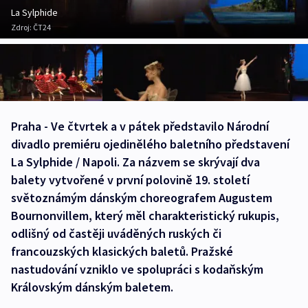
La Sylphide
Zdroj:
ČT24
Praha - Ve čtvrtek a v pátek představilo Národní
divadlo premiéru ojedinělého baletního představení
La Sylphide / Napoli. Za názvem se skrývají dva
balety vytvořené v první polovině 19. století
světoznámým dánským choreografem Augustem
Bournonvillem, který měl charakteristický rukupis,
odlišný od častěji uváděných ruských či
francouzských klasických baletů. Pražské
nastudování vzniklo ve spolupráci s kodaňským
Královským dánským baletem.