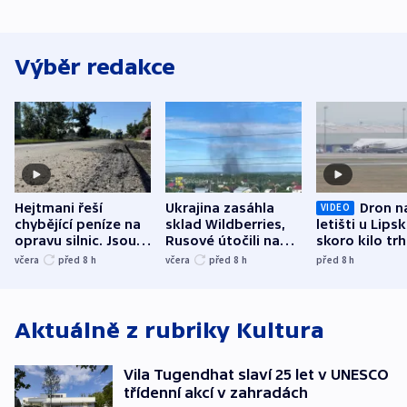
Výběr redakce
Hejtmani řeší
Ukrajina zasáhla
Dron n
VIDEO
chybějící peníze na
sklad Wildberries,
letišti u Lips
opravu silnic. Jsou
Rusové útočili na
skoro kilo trh
nenárokové, namítá
trh, hasiče či
indicie ukazuj
včera
před 8
h
včera
před 8
h
před 8
h
ministerstvo
stadion
Rusko
Aktuálně z rubriky
Kultura
Vila Tugendhat slaví 25 let v UNESCO
třídenní akcí v zahradách