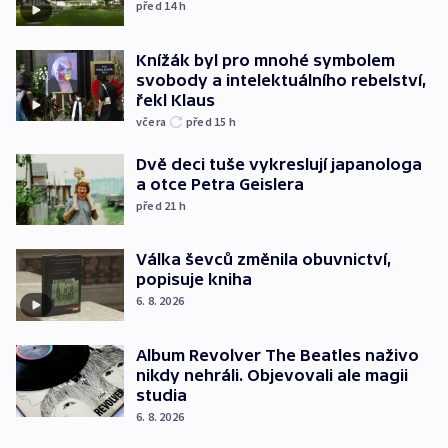
před 14
h
Knížák byl pro mnohé symbolem
svobody a intelektuálního rebelství,
řekl Klaus
včera
před 15
h
Dvě deci tuše vykreslují japanologa
a otce Petra Geislera
před 21
h
Válka ševců změnila obuvnictví,
popisuje kniha
6. 8. 2026
Album Revolver The Beatles naživo
nikdy nehráli. Objevovali ale magii
studia
6. 8. 2026