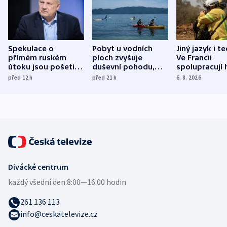
Spekulace o
Pobyt u vodních
Jiný jazyk i t
přímém ruském
ploch zvyšuje
Ve Francii
útoku jsou pošetilé,
duševní pohodu,
spolupracují h
míní estonský
ukázala
různých zemí
před 12
h
před 21
h
6. 8. 2026
bezpečnostní
mezinárodní studie
expert
Divácké centrum
každý všední den:
8:00—16:00 hodin
261 136 113
info@ceskatelevize.cz