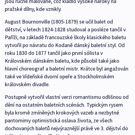
jsou ručně malované, což kladlo vysoké nároky na
pražské dílny, kde vznikly.
August Bournonville (1805-1879) se učil balet od
dětství, v letech 1824-1828 studoval a posléze tančil v
Paříži; na základě francouzské školy klasického baletu
vytvořil po návratu do Kodaně dánský baletní styl. Od
roku 1830 do 1877 tančil jako první sólista v
Královském dánském baletu, kde působil také jako
hlavní choreograf a baletní mistr. Krátce byl angažován
také ve Vídeňské dvorní opeře a Stockholmském
královském divadle.
Postupně vytvořil vlastní verzi romantismu odlišnou od
dění na ostatním baletních scénách. Typickým rysem
byla kromě zmíněných krokových vazeb a nezbytné
pantomimy optimistická oslava života, ze všech
dochovaných baletů nejvýraznější právě ve 3. dějství do