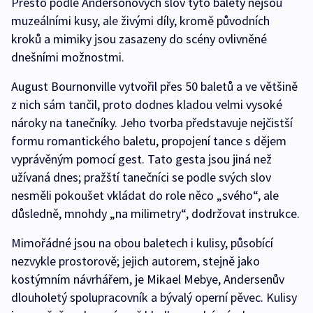
Přesto podle Andersonových slov tyto balety nejsou
muzeálními kusy, ale živými díly, kromě původních
kroků a mimiky jsou zasazeny do scény ovlivněné
dnešními možnostmi.
August Bournonville vytvořil přes 50 baletů a ve většině
z nich sám tančil, proto dodnes kladou velmi vysoké
nároky na tanečníky. Jeho tvorba představuje nejčistší
formu romantického baletu, propojení tance s dějem
vyprávěným pomocí gest. Tato gesta jsou jiná než
užívaná dnes; pražští tanečníci se podle svých slov
nesměli pokoušet vkládat do role něco „svého“, ale
důsledně, mnohdy „na milimetry“, dodržovat instrukce.
Mimořádné jsou na obou baletech i kulisy, působící
nezvykle prostorově; jejich autorem, stejně jako
kostýmním návrhářem, je Mikael Mebye, Andersenův
dlouholetý spolupracovník a bývalý operní pěvec. Kulisy