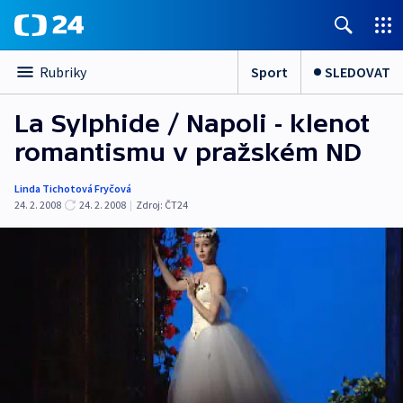
Sport
SLEDOVAT
Rubriky
La Sylphide / Napoli - klenot
romantismu v pražském ND
Linda Tichotová Fryčová
24. 2. 2008
24. 2. 2008
|
Zdroj:
ČT24