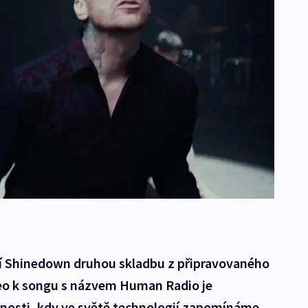
čtí Shinedown druhou skladbu z připravovaného
deo k songu s názvem Human Radio je
nosti, kdy ve světě technologií zapomínáme