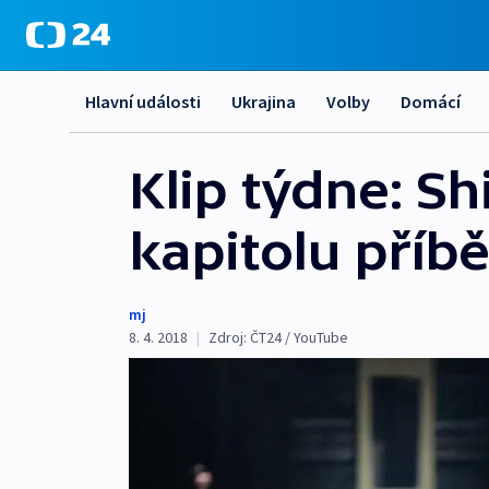
Hlavní události
Ukrajina
Volby
Domácí
Klip týdne: S
kapitolu příb
mj
8. 4. 2018
|
Zdroj:
ČT24 / YouTube