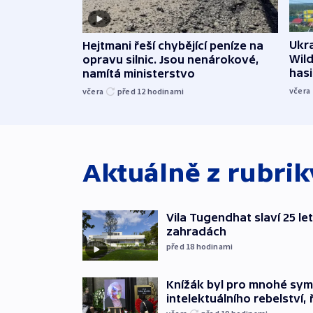
Ukra
Hejtmani řeší chybějící peníze na
Wild
opravu silnic. Jsou nenárokové,
hasi
namítá ministerstvo
včera
včera
před 12
hodinami
Aktuálně z rubri
Vila Tugendhat slaví 25 le
zahradách
před 18
hodinami
Knížák byl pro mnohé sy
intelektuálního rebelství, 