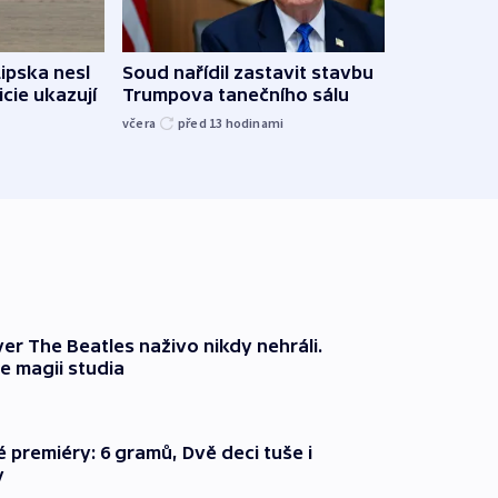
Lipska nesl
Soud nařídil zastavit stavbu
Žido
icie ukazují
Trumpova tanečního sálu
břehu
kriti
včera
před 13
hodinami
před 1
er The Beatles naživo nikdy nehráli.
e magii studia
é premiéry: 6 gramů, Dvě deci tuše i
y