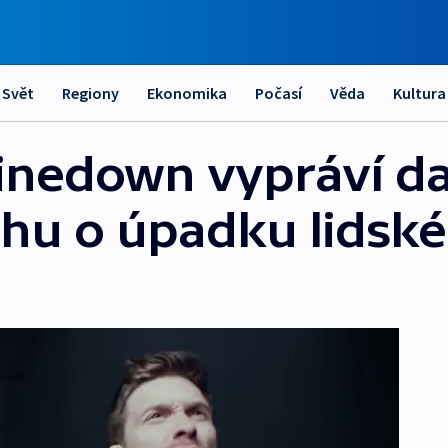
Svět
Regiony
Ekonomika
Počasí
Věda
Kultura
hinedown vypráví da
ěhu o úpadku lidsk