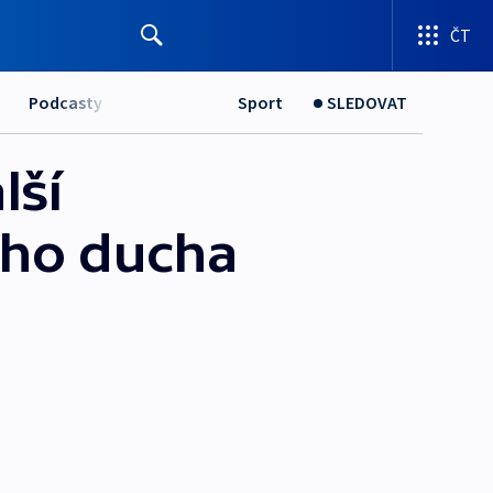
ČT
Podcasty
Sport
SLEDOVAT
lší
ého ducha