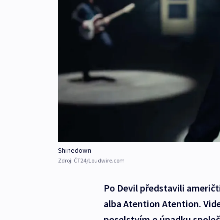
Shinedown
Zdroj:
ČT24/Loudwire.com
Po Devil představili ameri
alba Atention Atention. Vi
poselstvím o úpadku společ