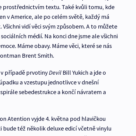
 ne prostřednictvím textu. Také kvůli tomu, kde
jen v Americe, ale po celém světě, každý má
it. Všichni vidí věci svým způsobem. A to můžete
sociálních médií. Na konci dne jsme ale všichni
 emoce. Máme obavy. Máme věci, které se nás
 frontman Brent Smith.
o v případě prvotiny
Devil
Bill Yukich a jde o
 úpadku a vzestupu jednotlivce v dnešní
a spirále sebedestrukce a končí návratem a
on Atention vyjde 4. května pod hlavičkou
i bude též několik deluxe edicí včetně vinylu