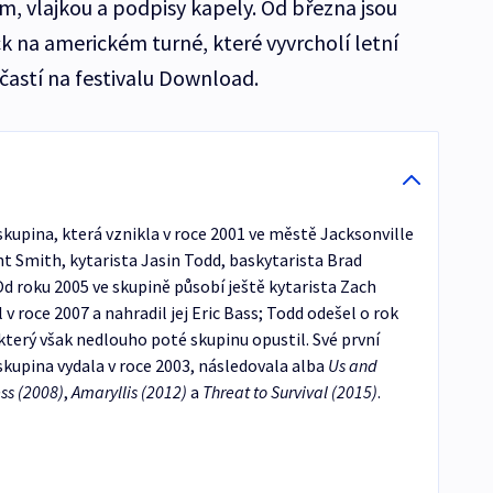
em, vlajkou a podpisy kapely. Od března jsou
 na americkém turné, které vyvrcholí letní
účastí na festivalu Download.
kupina, která vznikla v roce 2001 ve městě Jacksonville
ent Smith, kytarista Jasin Todd, baskytarista Brad
d roku 2005 ve skupině působí ještě kytarista Zach
v roce 2007 a nahradil jej Eric Bass; Todd odešel o rok
, který však nedlouho poté skupinu opustil. Své první
kupina vydala v roce 2003, následovala alba
Us and
ss (2008)
,
Amaryllis (2012)
a
Threat to Survival (2015)
.