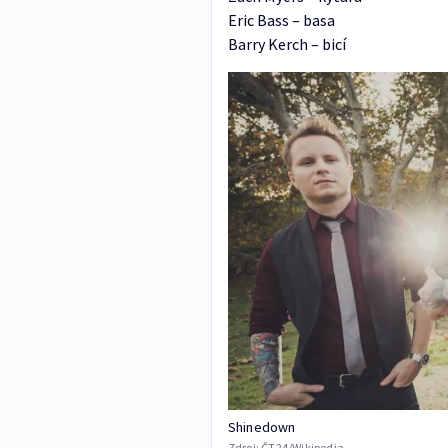
Eric Bass – basa
Barry Kerch – bicí
Shinedown
Zdroj:
ČT24/Wikipedia