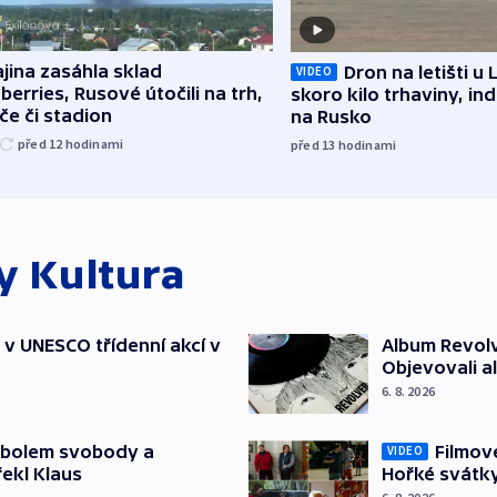
jina zasáhla sklad
Dron na letišti u 
VIDEO
berries, Rusové útočili na trh,
skoro kilo trhaviny, ind
če či stadion
na Rusko
před 12
hodinami
před 13
hodinami
ky
Kultura
t v UNESCO třídenní akcí v
Album Revolv
Objevovali al
6. 8. 2026
mbolem svobody a
Filmov
VIDEO
řekl Klaus
Hořké svátk