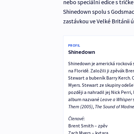
nebo speciální edice s tričk
Shinedown spolu s Godsmack
zastávkou ve Velké Británii 
PROFIL
Shinedown
Shinedown je americká rocková s
na Floridě. Založili ji zpěvák Br
Stewart a bubeník Barry Kerch. O
Myers. Stewart ze skupiny odešel 
později a nahradil jej Nick Perri
album nazvané
Leave a Whisper
s
Them (2005)
,
The Sound of Madne
Členové:
Brent Smith – zpěv
Zach Myers – kytara