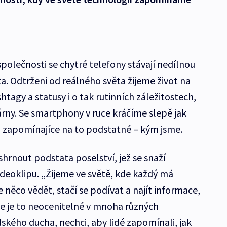
společnosti se chytré telefony stávají nedílnou
a. Odtrženi od reálného světa žijeme život na
shtagy a statusy i o tak rutinních záležitostech,
árny. Se smartphony v ruce kráčíme slepě jak
 zapomínajíce na to podstatné – kým jsme.
shrnout podstata poselství, jež se snaží
deoklipu. „Žijeme ve světě, kde každý má
něco vědět, stačí se podívat a najít informace,
že je to neocenitelné v mnoha různých
dského ducha, nechci, aby lidé zapomínali, jak