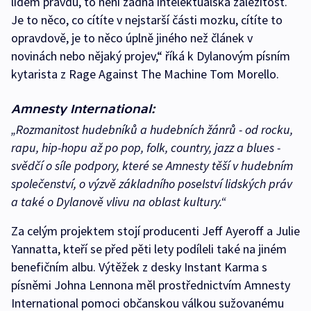
lidem pravdu, to není žádná intelektuálská záležitost.
Je to něco, co cítíte v nejstarší části mozku, cítíte to
opravdově, je to něco úplně jiného než článek v
novinách nebo nějaký projev,“ říká k Dylanovým písním
kytarista z Rage Against The Machine Tom Morello.
Amnesty International:
„Rozmanitost hudebníků a hudebních žánrů - od rocku,
rapu, hip-hopu až po pop, folk, country, jazz a blues -
svědčí o síle podpory, které se Amnesty těší v hudebním
společenství, o výzvě základního poselství lidských práv
a také o Dylanově vlivu na oblast kultury.“
Za celým projektem stojí producenti Jeff Ayeroff a Julie
Yannatta, kteří se před pěti lety podíleli také na jiném
benefičním albu. Výtěžek z desky Instant Karma s
písněmi Johna Lennona měl prostřednictvím Amnesty
International pomoci občanskou válkou sužovanému