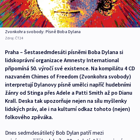
Zvonkohra svobody: Písně Boba Dylana
Zdroj:
ČT24
Praha – Šestasedmdesáti písněmi Boba Dylana si
lidskoprávní organizace Amnesty International
připomíná 50. výročí své existence. Na kompilátu 4 CD
nazvaném Chimes of Freedom (Zvonkohra svobody)
interpretují Dylanovy písně umělci napříč hudebními
žánry od Stinga přes Adele a Patti Smith až po Dianu
Krall. Deska tak upozorňuje nejen na sílu myšlenky
lidských práv, ale i na kulturní odkaz tohoto (nejen)
folkového zpěváka.
Dnes sedmdesátiletý Bob Dylan patří mezi