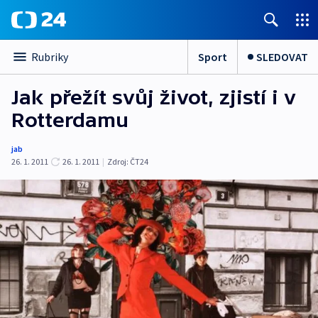
Sport
SLEDOVAT
Rubriky
Jak přežít svůj život, zjistí i v
Rotterdamu
jab
26. 1. 2011
26. 1. 2011
|
Zdroj:
ČT24