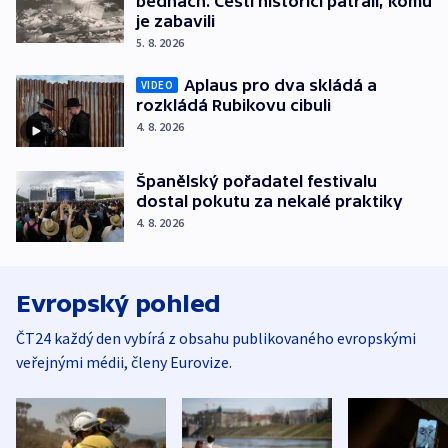
bednách. Čeští historici pátrali, komu
je zabavili
5. 8. 2026
Aplaus pro dva skládá a
VIDEO
rozkládá Rubikovu cibuli
4. 8. 2026
Španělský pořadatel festivalu
dostal pokutu za nekalé praktiky
4. 8. 2026
Evropský pohled
ČT24 každý den vybírá z obsahu publikovaného evropskými
veřejnými médii, členy Eurovize.