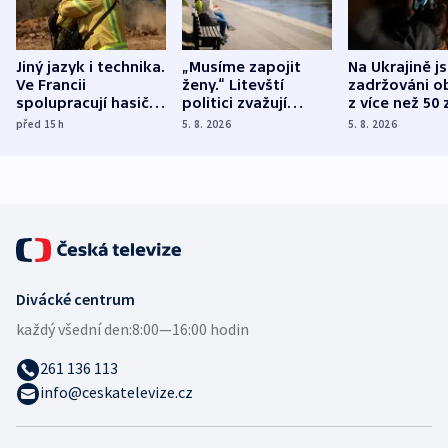
Jiný jazyk i technika.
„Musíme zapojit
Na Ukrajině j
Ve Francii
ženy.“ Litevští
zadržováni o
spolupracují hasiči z
politici zvažují
z více než 50 
různých zemí
dohodu o
Bojovali na s
před 15
h
5. 8. 2026
5. 8. 2026
demografii
Ruska
Divácké centrum
každý všední den:
8:00—16:00 hodin
261 136 113
info@ceskatelevize.cz