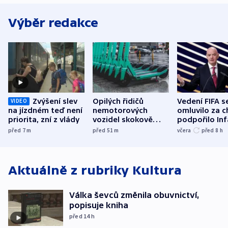
Výběr redakce
Zvýšení slev
Opilých řidičů
Vedení FIFA s
VIDEO
na jízdném teď není
nemotorových
omluvilo za c
priorita, zní z vlády
vozidel skokově
podpořilo Inf
přibylo, nejvíc ve
UEFA trvá na
před 7
m
před 51
m
včera
před 8
h
středních Čechách
bojkotu
Aktuálně z rubriky
Kultura
Válka ševců změnila obuvnictví,
popisuje kniha
před 14
h