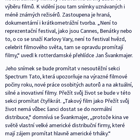
výběru filmů. K vidění jsou tam snímky uznávaných i
méně známých režisérů. Zastoupena je hraná,
dokumentární i krátkometrážní tvorba. „Není to
reprezentační festival, jako jsou Cannes, Benátky nebo
to, o co se snaží Karlovy Vary, není to festival hvězd,
celebrit filmového světa, tam se opravdu promítají
filmy,“ uvedl k rotterdamské přehlídce Jan Švankmajer.
Jeho snímek se bude promítat v nesoutěžní sekci
Spectrum Tato, která upozorňuje na výrazné filmové
počiny roku, nové práce osobitých autorů a na aktuální,
silné a inovativní filmy. Přežít svůj život se bude v této
sekci promítat čtyřikrát. „Takový film jako Přežít svůj
život nemá vůbec šanci dostat se do normální
distribuce,“ domnívá se Švankmajer, „protože kina ve
světě vlastní velké americké distribuční firmy, které
mají zájem promítat hlavně americké trháky.“