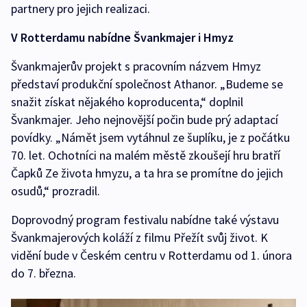
partnery pro jejich realizaci.
V Rotterdamu nabídne Švankmajer i Hmyz
Švankmajerův projekt s pracovním názvem Hmyz
představí produkční společnost Athanor. „Budeme se
snažit získat nějakého koproducenta,“ doplnil
Švankmajer. Jeho nejnovější počin bude prý adaptací
povídky. „Námět jsem vytáhnul ze šuplíku, je z počátku
70. let. Ochotníci na malém městě zkoušejí hru bratří
Čapků Ze života hmyzu, a ta hra se promítne do jejich
osudů,“ prozradil.
Doprovodný program festivalu nabídne také výstavu
Švankmajerových koláží z filmu Přežít svůj život. K
vidění bude v Českém centru v Rotterdamu od 1. února
do 7. března.