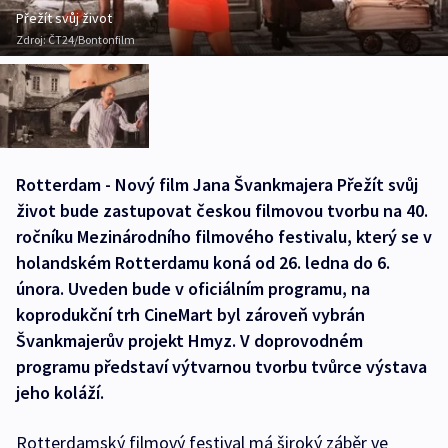
Přežít svůj život
Zdroj:
ČT24/Bontonfilm
Rotterdam - Nový film Jana Švankmajera Přežít svůj
život bude zastupovat českou filmovou tvorbu na 40.
ročníku Mezinárodního filmového festivalu, který se v
holandském Rotterdamu koná od 26. ledna do 6.
února. Uveden bude v oficiálním programu, na
koprodukční trh CineMart byl zároveň vybrán
Švankmajerův projekt Hmyz. V doprovodném
programu představí výtvarnou tvorbu tvůrce výstava
jeho koláží.
Rotterdamský filmový festival má široký záběr ve