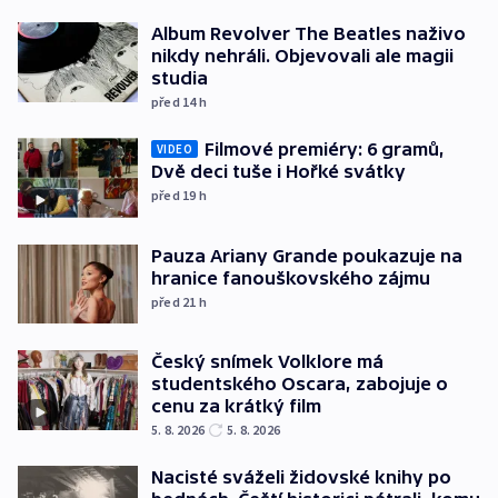
Album Revolver The Beatles naživo
nikdy nehráli. Objevovali ale magii
studia
před 14
h
Filmové premiéry: 6 gramů,
VIDEO
Dvě deci tuše i Hořké svátky
před 19
h
Pauza Ariany Grande poukazuje na
hranice fanouškovského zájmu
před 21
h
Český snímek Volklore má
studentského Oscara, zabojuje o
cenu za krátký film
5. 8. 2026
5. 8. 2026
Nacisté sváželi židovské knihy po