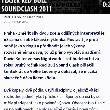
Red Bull Sound Clash 2011
Zdroj:
ČT24/Red Bull
Praha - Změřit síly dvou zcela odlišných interpretů je
už sama o sobě lákavá myšlenka. Postavit je proti
sobě jako v ringu a předhodit jejich výkony
rozvášněnému davu, to už přímo vyvolává nadšení.
David Koller versus Nightwork – toť hudební bitva
roku! Druhý ročník Red Bull Sound Clash přiletěl
tentokrát do Velké Lucerny a dokázal, že muzika
skutečně dává lidem křídla.
Dvě kapely, dvě pódia. Čtyři disciplíny, o jejichž vítězi
rozhodne jedině rykot příchozích. Špunty do uší by se
měly předepsat jako povinná výbava. Obecenstvo tísnící
se po balkonech i na ploše lačně očekává první tóny.