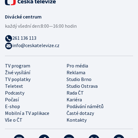
Divácké centrum
každý všední den:
8:00—16:00 hodin
261 136 113
info@ceskatelevize.cz
TV program
Pro média
Živé vysílání
Reklama
TV poplatky
Studio Brno
Teletext
Studio Ostrava
Podcasty
Rada ČT
Počasí
Kariéra
E-shop
Podávání námětů
Mobilní a TV aplikace
Časté dotazy
Vše o ČT
Kontakty