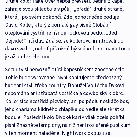
Druhé kolo: Take Over neboli převzetí. Jedna z kapel
zahraje svou skladbu a v půli ji „předá“ druhé straně,
která ji po svém dokončí. Zde jednoznačně boduje
David Koller, který z pomalé gay písně Globální
oteplování vystřihne říznou rockovou pecku. „Jeď
Dejvide!“ řičí dav. Zdá se, že kollerovci infiltrovali do
davu své lidi, neboť příznivců bývalého frontmana Lucie
je až podezřele moc…
Security si nervózně otírá kapesníčkem zpocené čelo.
Tohle bude vyrovnané. Nyní kopírujeme předepsaný
hudební styl, třeba country. Bohužel Vojtěchu Dykovi
nepomáhá ani střapatá vestička a cowbojský klóbrc.
Koller sice nestřídá převleky, ani po pódiu neskáče bos,
jeho charisma klidného chlapíka od vedle ale zkrátka
boduje. Poslední kolo Divoké karty však zcela pohřbí
písní Zhasněte lampiony, na niž není rozjařené publikum
v ten moment naladěné. Nightwork okouzlí sál