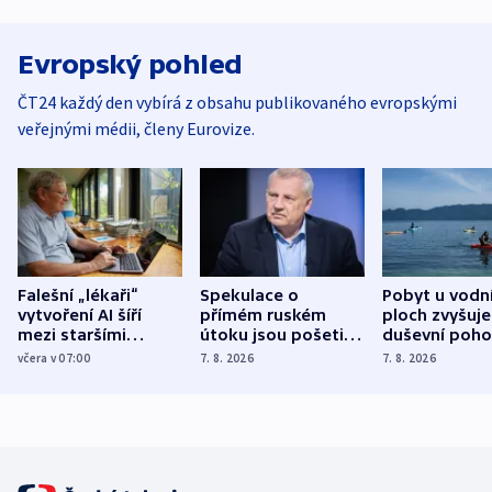
Evropský pohled
ČT24 každý den vybírá z obsahu publikovaného evropskými
veřejnými médii, členy Eurovize.
Falešní „lékaři“
Spekulace o
Pobyt u vodn
vytvoření AI šíří
přímém ruském
ploch zvyšuje
mezi staršími
útoku jsou pošetilé,
duševní poho
Poláky nebezpečné
míní estonský
ukázala
včera v 07:00
7. 8. 2026
7. 8. 2026
zdravotní rady
bezpečnostní
mezinárodní 
expert