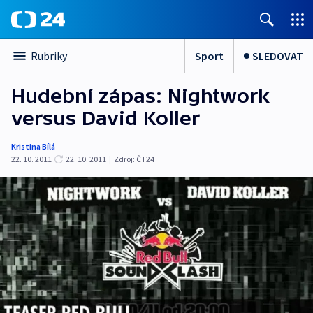
Sport
SLEDOVAT
Rubriky
Hudební zápas: Nightwork
versus David Koller
Kristina Bílá
22. 10. 2011
22. 10. 2011
|
Zdroj:
ČT24