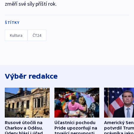
změří své síly příští rok.
ŠTÍTKY
Kultura
ČT24
Výběr redakce
Rusové útočili na
Účastníci pochodu
Americký Sen
Charkov a Oděsu.
Pride upozorňují na
potvrdil Tru
Údery hlásí i úřady v
trvající nerovnosti i
právníka jako