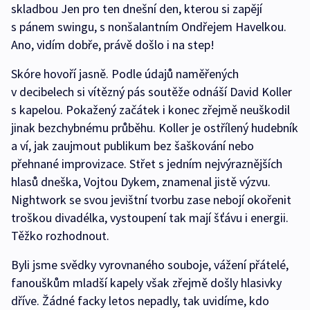
skladbou Jen pro ten dnešní den, kterou si zapějí
s pánem swingu, s nonšalantním Ondřejem Havelkou.
Ano, vidím dobře, právě došlo i na step!
Skóre hovoří jasně. Podle údajů naměřených
v decibelech si vítězný pás soutěže odnáší David Koller
s kapelou. Pokažený začátek i konec zřejmě neuškodil
jinak bezchybnému průběhu. Koller je ostřílený hudebník
a ví, jak zaujmout publikum bez šaškování nebo
přehnané improvizace. Střet s jedním nejvýraznějších
hlasů dneška, Vojtou Dykem, znamenal jistě výzvu.
Nightwork se svou jevištní tvorbu zase nebojí okořenit
troškou divadélka, vystoupení tak mají šťávu i energii.
Těžko rozhodnout.
Byli jsme svědky vyrovnaného souboje, vážení přátelé,
fanouškům mladší kapely však zřejmě došly hlasivky
dříve. Žádné facky letos nepadly, tak uvidíme, kdo