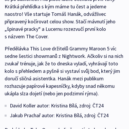
Krátká přehlídka s kým máme tu čest a jedeme
naostro! Vše startuje Tomáš Hanák, odvážlivec
připravený kočírovat celou show. Stačí mávnutí jeho
„špinavé pracky“ a Lucernu rozezvučí první kolo
s názvem The Cover.
Předělávka This Love držitelů Grammy Maroon 5 víc
sedne šestici showmanů z Nightwork. Ačkoliv si na nich
zvukař trénuje, jak že to dneska vyladí, vyhrávají toto
kolo s přehledem a pyšně si vystaví svůj bod, který jim
doručí sličná asistentka. Hanák mezi publikum
rozhazuje papírové kapesníčky, kdyby snad někomu
ukápla slza dojetí (nebo jen podzimní rýma).
David Koller autor: Kristina Bílá, zdroj: ČT24
Jakub Prachař autor: Kristina Bílá, zdroj: ČT24