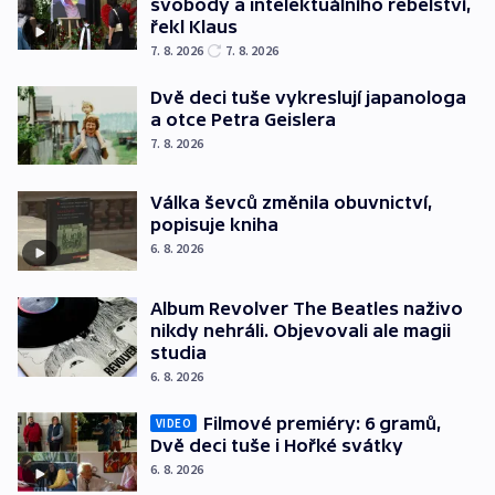
svobody a intelektuálního rebelství,
řekl Klaus
7. 8. 2026
7. 8. 2026
Dvě deci tuše vykreslují japanologa
a otce Petra Geislera
7. 8. 2026
Válka ševců změnila obuvnictví,
popisuje kniha
6. 8. 2026
Album Revolver The Beatles naživo
nikdy nehráli. Objevovali ale magii
studia
6. 8. 2026
Filmové premiéry: 6 gramů,
VIDEO
Dvě deci tuše i Hořké svátky
6. 8. 2026