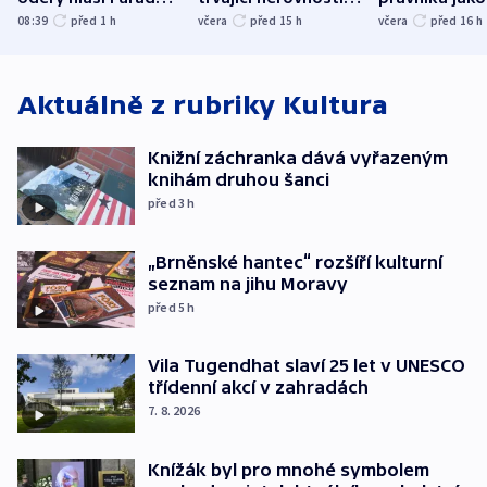
Bělgorodu
společenskou
ministra
08:39
před 1
h
včera
před 15
h
včera
před 16
h
atmosféru
spravedlnost
Aktuálně z rubriky
Kultura
Knižní záchranka dává vyřazeným
knihám druhou šanci
před 3
h
„Brněnské hantec“ rozšíří kulturní
seznam na jihu Moravy
před 5
h
Vila Tugendhat slaví 25 let v UNESCO
třídenní akcí v zahradách
7. 8. 2026
Knížák byl pro mnohé symbolem