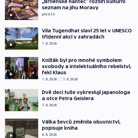
„Brněnské hantec“ rozšíří kulturní
seznam na jihu Moravy
před 3
h
Vila Tugendhat slaví 25 let v UNESCO
třídenní akcí v zahradách
7. 8. 2026
Knížák byl pro mnohé symbolem
svobody a intelektuálního rebelství,
řekl Klaus
7. 8. 2026
7. 8. 2026
Dvě deci tuše vykreslují japanologa
a otce Petra Geislera
7. 8. 2026
Válka ševců změnila obuvnictví,
popisuje kniha
6. 8. 2026