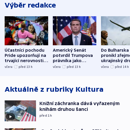
Výběr redakce
Účastníci pochodu
Americký Senát
Do Bulharska
Pride upozorňují na
potvrdil Trumpova
pronikl zřejm
trvající nerovnosti i
právníka jako
ukrajinský dr
společenskou
ministra
explodoval k
včera
před 13
h
včera
před 13
h
včera
před 14
h
atmosféru
spravedlnosti
od plynovod
Aktuálně z rubriky
Kultura
Knižní záchranka dává vyřazeným
knihám druhou šanci
před 1
h