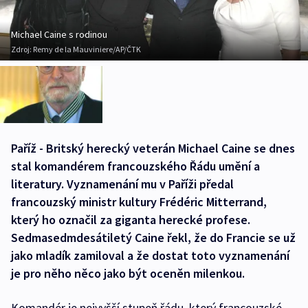
Michael Caine s rodinou
Zdroj:
Remy de la Mauviniere/AP/ČTK
Paříž - Britský herecký veterán Michael Caine se dnes
stal komandérem francouzského Řádu umění a
literatury. Vyznamenání mu v Paříži předal
francouzský ministr kultury Frédéric Mitterrand,
který ho označil za giganta herecké profese.
Sedmasedmdesátiletý Caine řekl, že do Francie se už
jako mladík zamiloval a že dostat toto vyznamenání
je pro něho něco jako být oceněn milenkou.
Komandér je nejvyšší stupeň řádu, který francouzské