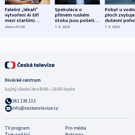
Falešní „lékaři“
Spekulace o
Pobyt u vodn
vytvoření AI šíří
přímém ruském
ploch zvyšuje
mezi staršími
útoku jsou pošetilé,
duševní poho
Poláky nebezpečné
míní estonský
ukázala
včera v 07:00
7. 8. 2026
7. 8. 2026
zdravotní rady
bezpečnostní
mezinárodní 
expert
Divácké centrum
každý všední den:
8:00—16:00 hodin
261 136 113
info@ceskatelevize.cz
TV program
Pro média
Živé vysílání
Reklama