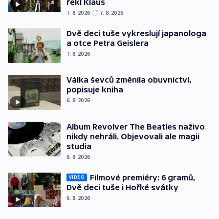
řekl Klaus
7. 8. 2026
7. 8. 2026
Dvě deci tuše vykreslují japanologa
a otce Petra Geislera
7. 8. 2026
Válka ševců změnila obuvnictví,
popisuje kniha
6. 8. 2026
Album Revolver The Beatles naživo
nikdy nehráli. Objevovali ale magii
studia
6. 8. 2026
Filmové premiéry: 6 gramů,
VIDEO
Dvě deci tuše i Hořké svátky
6. 8. 2026