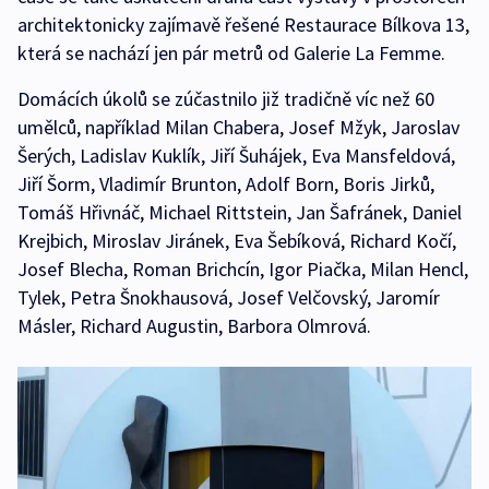
architektonicky zajímavě řešené Restaurace Bílkova 13,
která se nachází jen pár metrů od Galerie La Femme.
Domácích úkolů se zúčastnilo již tradičně víc než 60
umělců, například Milan Chabera, Josef Mžyk, Jaroslav
Šerých, Ladislav Kuklík, Jiří Šuhájek, Eva Mansfeldová,
Jiří Šorm, Vladimír Brunton, Adolf Born, Boris Jirků,
Tomáš Hřivnáč, Michael Rittstein, Jan Šafránek, Daniel
Krejbich, Miroslav Jiránek, Eva Šebíková, Richard Kočí,
Josef Blecha, Roman Brichcín, Igor Piačka, Milan Hencl,
Tylek, Petra Šnokhausová, Josef Velčovský, Jaromír
Másler, Richard Augustin, Barbora Olmrová.