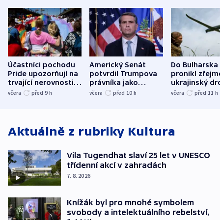
Účastníci pochodu
Americký Senát
Do Bulharska
Pride upozorňují na
potvrdil Trumpova
pronikl zřejm
trvající nerovnosti i
právníka jako
ukrajinský dr
společenskou
ministra
explodoval k
včera
před 9
h
včera
před 10
h
včera
před 11
h
atmosféru
spravedlnosti
od plynovod
Aktuálně z rubriky
Kultura
Vila Tugendhat slaví 25 let v UNESCO
třídenní akcí v zahradách
7. 8. 2026
Knížák byl pro mnohé symbolem
svobody a intelektuálního rebelství,