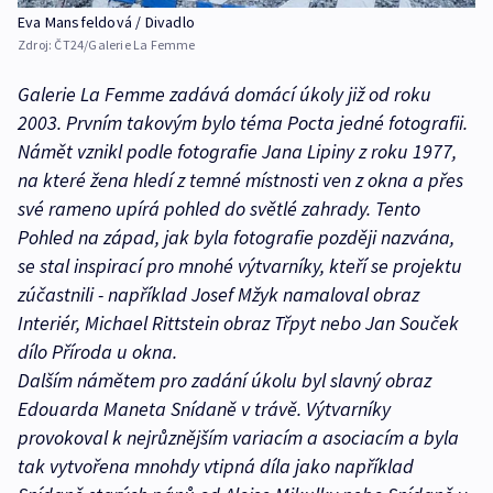
Eva Mansfeldová / Divadlo
Zdroj:
ČT24/Galerie La Femme
Galerie La Femme zadává domácí úkoly již od roku
2003. Prvním takovým bylo téma Pocta jedné fotografii.
Námět vznikl podle fotografie Jana Lipiny z roku 1977,
na které žena hledí z temné místnosti ven z okna a přes
své rameno upírá pohled do světlé zahrady. Tento
Pohled na západ, jak byla fotografie později nazvána,
se stal inspirací pro mnohé výtvarníky, kteří se projektu
zúčastnili - například Josef Mžyk namaloval obraz
Interiér, Michael Rittstein obraz Třpyt nebo Jan Souček
dílo Příroda u okna.
Dalším námětem pro zadání úkolu byl slavný obraz
Edouarda Maneta Snídaně v trávě. Výtvarníky
provokoval k nejrůznějším variacím a asociacím a byla
tak vytvořena mnohdy vtipná díla jako například