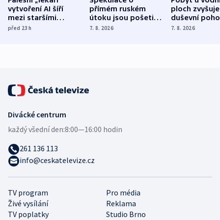
Falešní „lékaři“
Spekulace o
Pobyt u vodn
vytvoření AI šíří
přímém ruském
ploch zvyšuje
mezi staršími
útoku jsou pošetilé,
duševní poho
Poláky nebezpečné
míní estonský
ukázala
před 23
h
7. 8. 2026
7. 8. 2026
zdravotní rady
bezpečnostní
mezinárodní 
expert
Divácké centrum
každý všední den:
8:00—16:00 hodin
261 136 113
info@ceskatelevize.cz
TV program
Pro média
Živé vysílání
Reklama
TV poplatky
Studio Brno