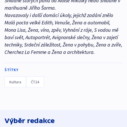
Snídaně starých pánů od Aloise Mikulky nebo Snídaně v
marihuaně Jiřího Šorma.
Navazovaly i další domácí úkoly, jejichž zadání znělo
Malá pocta velké Edith, Venuše, Žena a automobil,
Mona Lisa, Žena, víno, zpěv, Vyhnání z ráje, S vodou mě
baví svět, Autoportrét, Avignonské slečny, Žena v zajetí
techniky, Srdeční záležitost, Žena v pohybu, Žena a zvíře,
Cherchez La Femme a Žena a architektura.
ŠTÍTKY
Kultura
ČT24
Výběr redakce