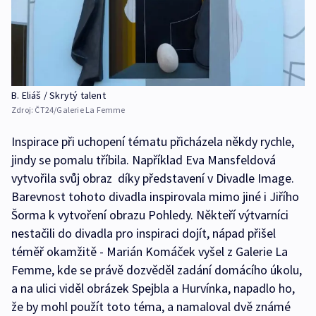
B. Eliáš / Skrytý talent
Zdroj:
ČT24/Galerie La Femme
Inspirace při uchopení tématu přicházela někdy rychle,
jindy se pomalu tříbila. Například Eva Mansfeldová
vytvořila svůj obraz díky představení v Divadle Image.
Barevnost tohoto divadla inspirovala mimo jiné i Jiřího
Šorma k vytvoření obrazu Pohledy. Někteří výtvarníci
nestačili do divadla pro inspiraci dojít, nápad přišel
téměř okamžitě - Marián Komáček vyšel z Galerie La
Femme, kde se právě dozvěděl zadání domácího úkolu,
a na ulici viděl obrázek Spejbla a Hurvínka, napadlo ho,
že by mohl použít toto téma, a namaloval dvě známé