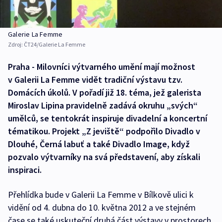
Galerie La Femme
Zdroj:
ČT24/Galerie La Femme
Praha - Milovníci výtvarného umění mají možnost
v Galerii La Femme vidět tradiční výstavu tzv.
Domácích úkolů. V pořadí již 18. téma, jež galerista
Miroslav Lipina pravidelně zadává okruhu „svých“
umělců, se tentokrát inspiruje divadelní a koncertní
tématikou. Projekt „Z jeviště“ podpořilo Divadlo v
Dlouhé, Černá labuť a také Divadlo Image, když
pozvalo výtvarníky na svá představení, aby získali
inspiraci.
Přehlídka bude v Galerii La Femme v Bílkově ulici k
vidění od 4. dubna do 10. května 2012 a ve stejném
čase se také uskuteční druhá část výstavy v prostorech