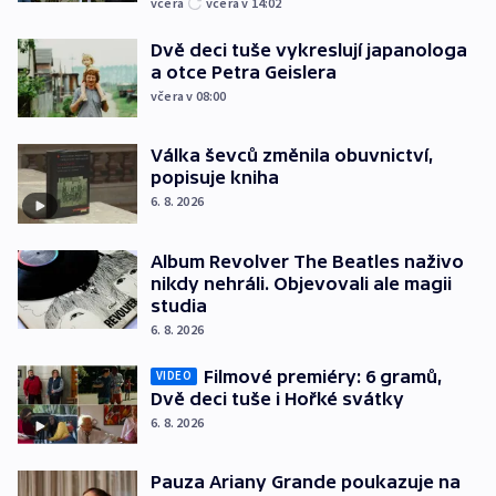
včera
včera v 14:02
Dvě deci tuše vykreslují japanologa
a otce Petra Geislera
včera v 08:00
Válka ševců změnila obuvnictví,
popisuje kniha
6. 8. 2026
Album Revolver The Beatles naživo
nikdy nehráli. Objevovali ale magii
studia
6. 8. 2026
Filmové premiéry: 6 gramů,
VIDEO
Dvě deci tuše i Hořké svátky
6. 8. 2026
Pauza Ariany Grande poukazuje na