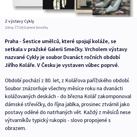
Z výstavy Cykly
Zdroj:
ČT24/Galerie Smečky
Praha - Šestice umělců, které spojují koláže, se
setkala v pražské Galerii Smečky. Vrcholem výstavy
nazvané Cykly je soubor Dvanáct ročních období
Jiřího Koláře. V Česku je vystaven vůbec poprvé.
Období pochází z 80. let, z Kolářova pařížského období.
Soubor znázorňuje všechny měsíce roku na dvanácti
kolážovaných deskách - do března Kolář zakomponoval
dámské střevíčky, do října jablka, prosinec ztvárnil jako
postavy oděné do natrhaných vět. Každý z měsíců nese
výtvarníkův typický rukopis - slovo propojené s
obrazem.