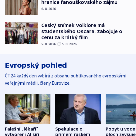
hranice fanouškovského zájmu
6. 8. 2026
Český snímek Volklore má
studentského Oscara, zabojuje o
cenu za krátký film
5. 8. 2026
5. 8. 2026
Evropský pohled
ČT24 každý den vybírá z obsahu publikovaného evropskými
veřejnými médii, členy Eurovize.
Falešní „lékaři“
Spekulace o
Pobyt u vodn
vytvoření AI šíří
přímém ruském
ploch zvyšuje