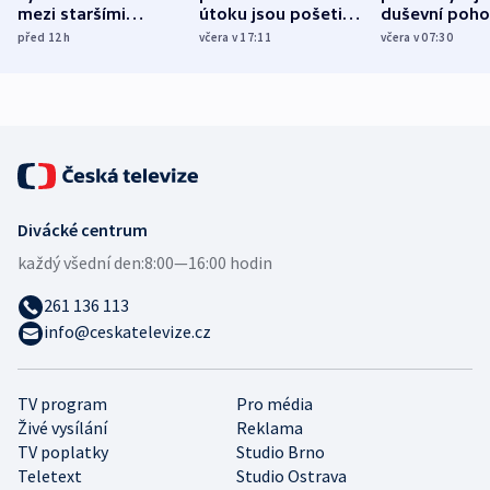
mezi staršími
útoku jsou pošetilé,
duševní poho
Poláky nebezpečné
míní estonský
ukázala
před 12
h
včera v 17:11
včera v 07:30
zdravotní rady
bezpečnostní
mezinárodní 
expert
Divácké centrum
každý všední den:
8:00—16:00 hodin
261 136 113
info@ceskatelevize.cz
TV program
Pro média
Živé vysílání
Reklama
TV poplatky
Studio Brno
Teletext
Studio Ostrava