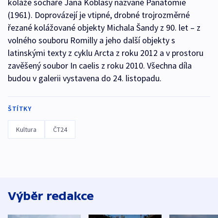
koláže sochaře Jana Koblasy nazvané Panatomie
(1961). Doprovázejí je vtipné, drobné trojrozměrné
řezané kolážované objekty Michala Šandy z 90. let – z
volného souboru Romilly a jeho další objekty s
latinskými texty z cyklu Arcta z roku 2012 a v prostoru
zavěšený soubor In caelis z roku 2010. Všechna díla
budou v galerii vystavena do 24. listopadu.
ŠTÍTKY
Kultura
ČT24
Výběr redakce