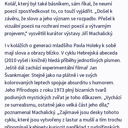
Kolář, který byl také básníkem, sám říkal, že neumí
poezií zpostředkovat to, co touží vyjádřit. „Došel k
závěru, že slovo a jeho význam se rozpadlo. Přešel k
vizuální poezii na rozhraní mezi poezií a výtvarným
projevem,“ vysvětlil kurátor výstavy Jiří Machalický.
I v kolážích o generaci mladšího Pavla Holeky k sobě
mají slova a obrazy blízko. V cyklu Hebrejská abeceda
(2010 vyšel i knižně) hledá příběhy jednotlivých písmen.
Ještě dál zachází experimentální filmař Jan
Švankmajer. Stejně jako na plátně i ve svých
kolorovaných leptech spojuje absurditu s humorem.
Jeho Přírodopis z roku 1973 plný bizarních tvarů
podivných mystických zvířat je toho důkazem. „Vychází
ze surrealismu, ostatně jako velká část jeho díla,“
poznamenal Machalický. „Zajímavé jsou desky tohoto
cyklu, které jsou vytvořeny z lastur a mušlí a tím trochu
připomínají kabinety kuriozit například z rudolfinských