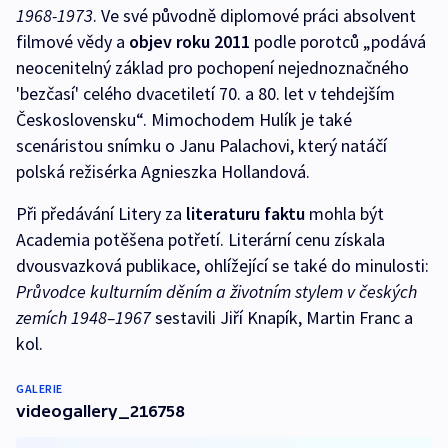
1968-1973
. Ve své původně diplomové práci absolvent
filmové vědy a
objev roku 2011
podle porotců „podává
neocenitelný základ pro pochopení nejednoznačného
'bezčasí' celého dvacetiletí 70. a 80. let v tehdejším
Československu“. Mimochodem Hulík je také
scenáristou snímku o Janu Palachovi, který natáčí
polská režisérka Agnieszka Hollandová.
Při předávání Litery za
literaturu faktu
mohla být
Academia potěšena potřetí. Literární cenu získala
dvousvazková publikace, ohlížející se také do minulosti:
Průvodce kulturním děním a životním stylem v českých
zemích 1948–1967
sestavili Jiří Knapík, Martin Franc a
kol.
GALERIE
videogallery_216758