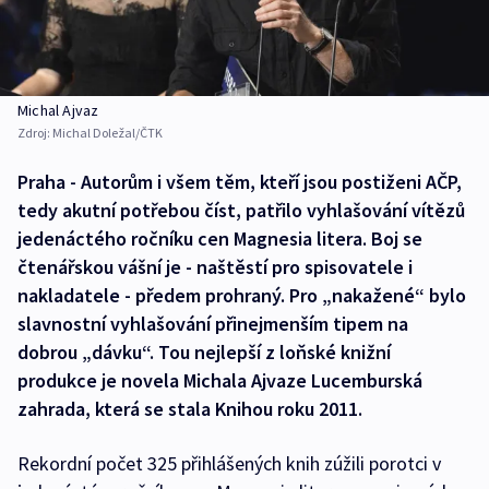
Michal Ajvaz
Zdroj:
Michal Doležal/ČTK
Praha - Autorům i všem těm, kteří jsou postiženi AČP,
tedy akutní potřebou číst, patřilo vyhlašování vítězů
jedenáctého ročníku cen Magnesia litera. Boj se
čtenářskou vášní je - naštěstí pro spisovatele i
nakladatele - předem prohraný. Pro „nakažené“ bylo
slavnostní vyhlašování přinejmenším tipem na
dobrou „dávku“. Tou nejlepší z loňské knižní
produkce je novela Michala Ajvaze Lucemburská
zahrada, která se stala Knihou roku 2011.
Rekordní počet 325 přihlášených knih zúžili porotci v