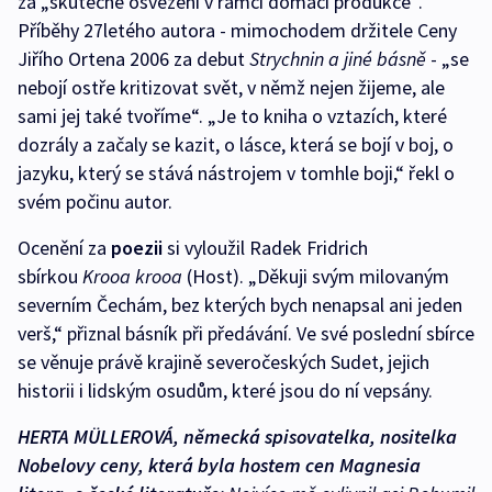
za „skutečné osvěžení v rámci domácí produkce“.
Příběhy 27letého autora - mimochodem držitele Ceny
Jiřího Ortena 2006 za debut
Strychnin a jiné básně
- „se
nebojí ostře kritizovat svět, v němž nejen žijeme, ale
sami jej také tvoříme“. „Je to kniha o vztazích, které
dozrály a začaly se kazit, o lásce, která se bojí v boj, o
jazyku, který se stává nástrojem v tomhle boji,“ řekl o
svém počinu autor.
Ocenění za
poezii
si vyloužil Radek Fridrich
sbírkou
Krooa krooa
(Host). „Děkuji svým milovaným
severním Čechám, bez kterých bych nenapsal ani jeden
verš,“ přiznal básník při předávání. Ve své poslední sbírce
se věnuje právě krajině severočeských Sudet, jejich
historii i lidským osudům, které jsou do ní vepsány.
HERTA MÜLLEROVÁ, německá spisovatelka, nositelka
Nobelovy ceny, která byla hostem cen Magnesia