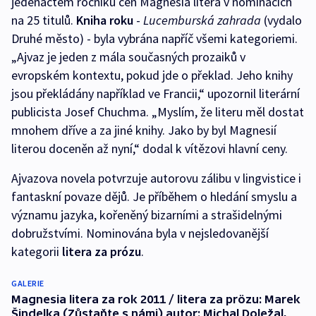
jedenáctém ročníku cen Magnesia litera v nominacích
na 25 titulů.
Kniha roku
-
Lucemburská zahrada
(vydalo
Druhé město) - byla vybrána napříč všemi kategoriemi.
„Ajvaz je jeden z mála současných prozaiků v
evropském kontextu, pokud jde o překlad. Jeho knihy
jsou překládány například ve Francii,“ upozornil literární
publicista Josef Chuchma. „Myslím, že literu měl dostat
mnohem dříve a za jiné knihy. Jako by byl Magnesií
literou doceněn až nyní,“ dodal k vítězovi hlavní ceny.
Ajvazova novela potvrzuje autorovu zálibu v lingvistice i
fantaskní povaze dějů. Je příběhem o hledání smyslu a
významu jazyka, kořeněný bizarními a strašidelnými
dobružstvími. Nominována byla v nejsledovanější
kategorii
litera za prózu
.
GALERIE
Magnesia litera za rok 2011 / litera za prözu: Marek
Šindelka (Zůstaňte s námi) autor: Michal Doležal,