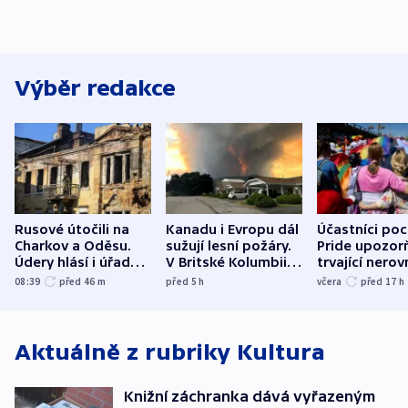
Výběr redakce
Rusové útočili na
Kanadu i Evropu dál
Účastníci po
Charkov a Oděsu.
sužují lesní požáry.
Pride upozorň
Údery hlásí i úřady v
V Britské Kolumbii
trvající nerov
Bělgorodu
evakuovali tisíce lidí
společensko
08:39
před 46
m
před 5
h
včera
před 17
h
atmosféru
Aktuálně z rubriky
Kultura
Knižní záchranka dává vyřazeným