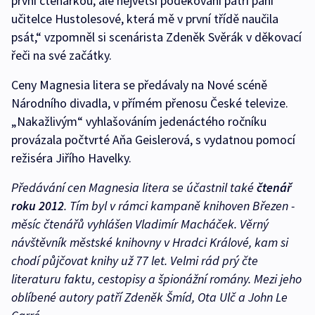
první čtenářkou, ale největší poděkování patří paní
učitelce Hustolesové, která mě v první třídě naučila
psát,“ vzpomněl si scenárista Zdeněk Svěrák v děkovací
řeči na své začátky.
Ceny Magnesia litera se předávaly na Nové scéně
Národního divadla, v přímém přenosu České televize.
„Nakažlivým“ vyhlašováním jedenáctého ročníku
provázala počtvrté Aňa Geislerová, s vydatnou pomocí
režiséra Jiřího Havelky.
Předávání cen Magnesia litera se účastnil také
čtenář
roku 2012
. Tím byl v rámci kampaně knihoven Březen -
měsíc čtenářů vyhlášen Vladimír Macháček. Věrný
návštěvník městské knihovny v Hradci Králové, kam si
chodí půjčovat knihy už 77 let. Velmi rád prý čte
literaturu faktu, cestopisy a špionážní romány. Mezi jeho
oblíbené autory patří Zdeněk Šmíd, Ota Ulč a John Le