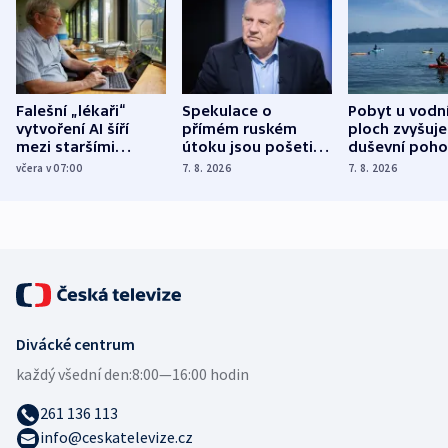
Falešní „lékaři“
Spekulace o
Pobyt u vodn
vytvoření AI šíří
přímém ruském
ploch zvyšuje
mezi staršími
útoku jsou pošetilé,
duševní poho
Poláky nebezpečné
míní estonský
ukázala
včera v 07:00
7. 8. 2026
7. 8. 2026
zdravotní rady
bezpečnostní
mezinárodní 
expert
Divácké centrum
každý všední den:
8:00—16:00 hodin
261 136 113
info@ceskatelevize.cz