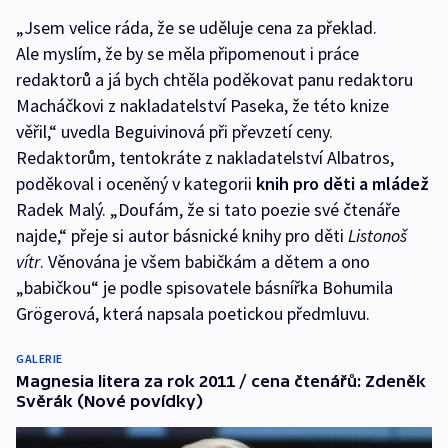
„Jsem velice ráda, že se uděluje cena za překlad.
Ale myslím, že by se měla připomenout i práce
redaktorů a já bych chtěla poděkovat panu redaktoru
Macháčkovi z nakladatelství Paseka, že této knize
věřil,“ uvedla Beguivinová při převzetí ceny.
Redaktorům, tentokráte z nakladatelství Albatros,
poděkoval i oceněný v kategorii
knih pro děti a mládež
Radek Malý. „Doufám, že si tato poezie své čtenáře
najde,“ přeje si autor básnické knihy pro děti
Listonoš
vítr
. Věnována je všem babičkám a dětem a ono
„babičkou“ je podle spisovatele básnířka Bohumila
Grögerová, která napsala poetickou předmluvu.
GALERIE
Magnesia litera za rok 2011 / cena čtenářů: Zdeněk
Svěrák (Nové povídky)