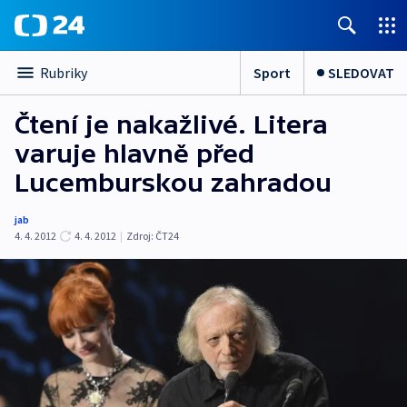
Sport
SLEDOVAT
Rubriky
Čtení je nakažlivé. Litera
varuje hlavně před
Lucemburskou zahradou
jab
4. 4. 2012
4. 4. 2012
|
Zdroj:
ČT24