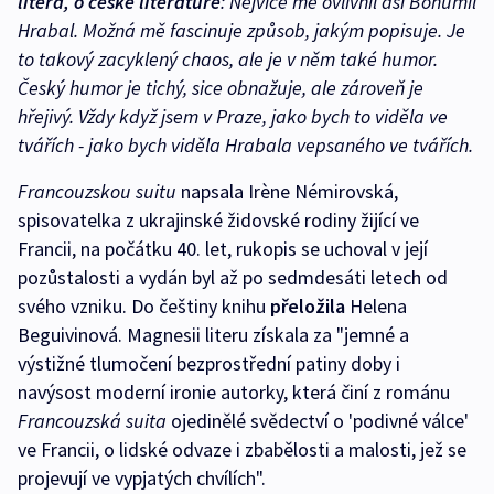
litera, o české literatuře
: Nejvíce mě ovlivnil asi Bohumil
Hrabal. Možná mě fascinuje způsob, jakým popisuje. Je
to takový zacyklený chaos, ale je v něm také humor.
Český humor je tichý, sice obnažuje, ale zároveň je
hřejivý. Vždy když jsem v Praze, jako bych to viděla ve
tvářích - jako bych viděla Hrabala vepsaného ve tvářích.
Francouzskou suitu
napsala Irène Némirovská,
spisovatelka z ukrajinské židovské rodiny žijící ve
Francii, na počátku 40. let, rukopis se uchoval v její
pozůstalosti a vydán byl až po sedmdesáti letech od
svého vzniku. Do češtiny knihu
přeložila
Helena
Beguivinová. Magnesii literu získala za "jemné a
výstižné tlumočení bezprostřední patiny doby i
navýsost moderní ironie autorky, která činí z románu
Francouzská suita
ojedinělé svědectví o 'podivné válce'
ve Francii, o lidské odvaze i zbabělosti a malosti, jež se
projevují ve vypjatých chvílích".