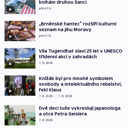
knihám druhou šanci
před 5
h
„Brněnské hantec“ rozšíří kulturní
seznam na jihu Moravy
před 7
h
Vila Tugendhat slaví 25 let v UNESCO
třídenní akcí v zahradách
7. 8. 2026
Knížák byl pro mnohé symbolem
svobody a intelektuálního rebelství,
řekl Klaus
7. 8. 2026
7. 8. 2026
Dvě deci tuše vykreslují japanologa
a otce Petra Geislera
7. 8. 2026