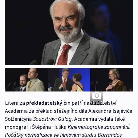
Litera za
překladatelský čin
patří nakladatelství
+ 3 další
Academia za překlad stěžejního díla Alexandra Isajeviče
Solženicyna
Souostroví Gulag
. Academia vydala také
monografii Štěpána Hulíka
Kinematografie zapomnění.
Počátky normalizace ve filmovém studiu Barrandov