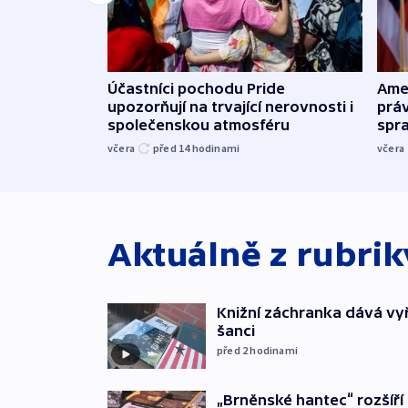
Účastníci pochodu Pride
Ame
upozorňují na trvající nerovnosti i
práv
společenskou atmosféru
spr
včera
před 14
hodinami
včera
Aktuálně z rubri
Knižní záchranka dává v
šanci
před 2
hodinami
„Brněnské hantec“ rozšíří 