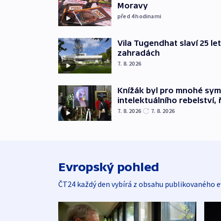
Moravy
před 4
hodinami
Vila Tugendhat slaví 25 le
zahradách
7. 8. 2026
Knížák byl pro mnohé sy
intelektuálního rebelství, 
7. 8. 2026
7. 8. 2026
Evropský pohled
ČT24 každý den vybírá z obsahu publikovaného e