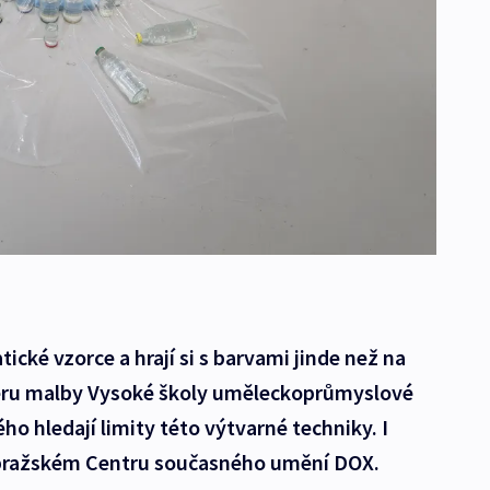
ické vzorce a hrají si s barvami jinde než na
liéru malby Vysoké školy uměleckoprůmyslové
o hledají limity této výtvarné techniky. I
 pražském Centru současného umění DOX.