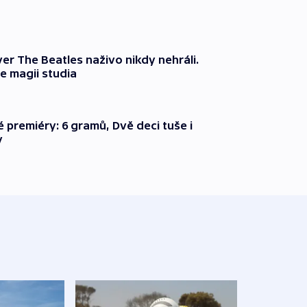
er The Beatles naživo nikdy nehráli.
e magii studia
é premiéry: 6 gramů, Dvě deci tuše i
y