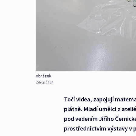
obrázek
Zdroj:
ČT24
Točí videa, zapojují matemat
plátně. Mladí umělci z ate
pod vedením Jiřího Černickéh
prostřednictvím výstavy v