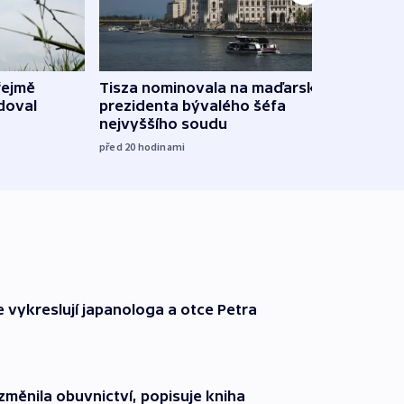
řejmě
Tisza nominovala na maďarského
Ruský
doval
prezidenta bývalého šéfa
čtyři 
nejvyššího soudu
včera
před 20
hodinami
e vykreslují japanologa a otce Petra
změnila obuvnictví, popisuje kniha