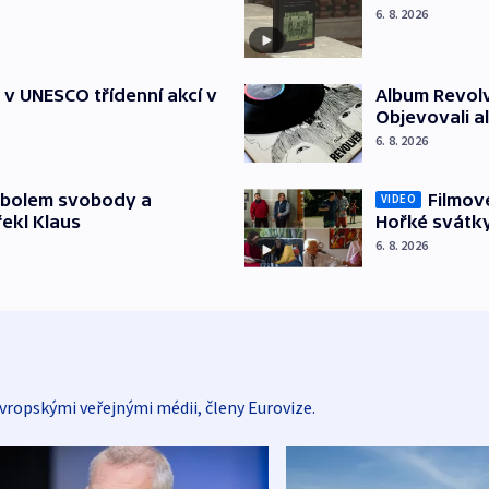
6. 8. 2026
t v UNESCO třídenní akcí v
Album Revolv
Objevovali al
6. 8. 2026
mbolem svobody a
Filmov
VIDEO
řekl Klaus
Hořké svátk
6. 8. 2026
vropskými veřejnými médii, členy Eurovize.