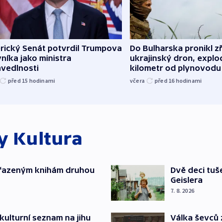
rický Senát potvrdil Trumpova
Do Bulharska pronikl z
níka jako ministra
ukrajinský dron, explo
avedlnosti
kilometr od plynovodu
před 15
hodinami
včera
před 16
hodinami
ky
Kultura
yřazeným knihám druhou
Dvě deci tuš
Geislera
7. 8. 2026
kulturní seznam na jihu
Válka ševců 