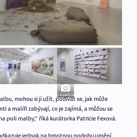
+ 6 dalších
bu, mohou si jí užít, podívat se, jak může
i a malíři zabývají, co je zajímá, a můžou se
na poli malby,“ říká kurátorka Patricie Fexová.
 odkazuje jednak na hmotnou podobu umění,