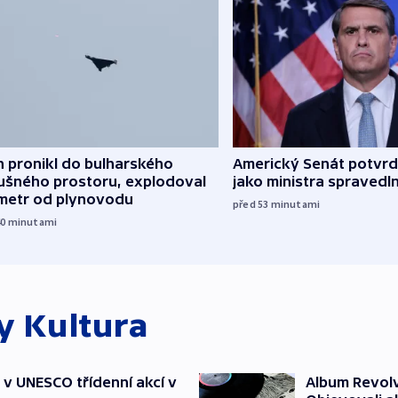
 pronikl do bulharského
Americký Senát potvrdi
ušného prostoru, explodoval
jako ministra spravedl
ometr od plynovodu
před 53
minutami
40
minutami
ky
Kultura
t v UNESCO třídenní akcí v
Album Revolv