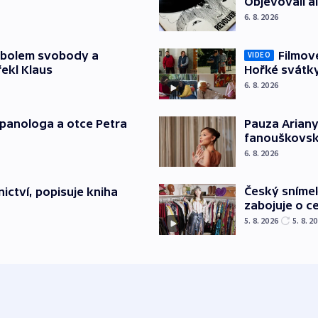
Objevovali al
6. 8. 2026
mbolem svobody a
Filmov
VIDEO
řekl Klaus
Hořké svátk
6. 8. 2026
japanologa a otce Petra
Pauza Ariany
fanouškovsk
6. 8. 2026
Český sníme
ictví, popisuje kniha
zabojuje o ce
5. 8. 2026
5. 8. 2