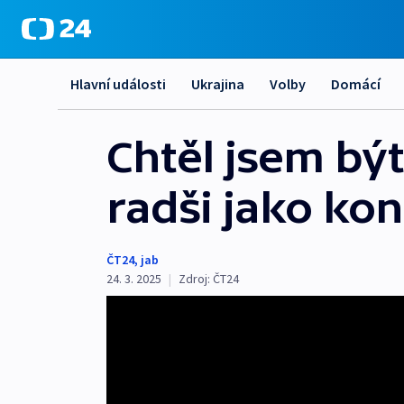
Hlavní události
Ukrajina
Volby
Domácí
Chtěl jsem bý
radši jako kon
ČT24
,
jab
24. 3. 2025
|
Zdroj:
ČT24