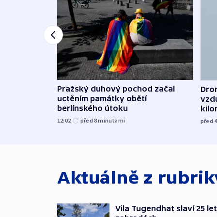
Pražský duhový pochod začal
Dron
uctěním památky obětí
vzd
berlínského útoku
kil
12:02
před 8
minutami
před 
Aktuálně z rubri
Vila Tugendhat slaví 25 le