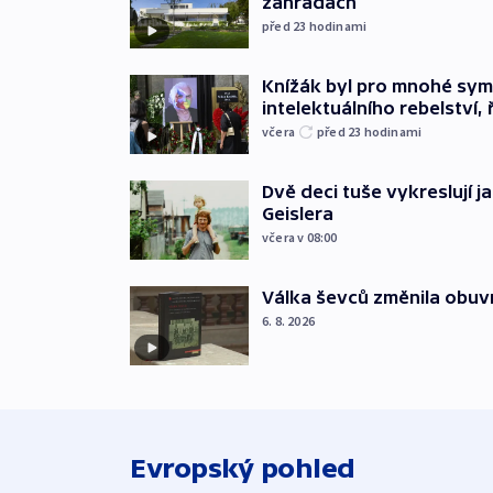
zahradách
před 23
hodinami
Knížák byl pro mnohé sy
intelektuálního rebelství, 
včera
před 23
hodinami
Dvě deci tuše vykreslují 
Geislera
včera v 08:00
Válka ševců změnila obuvn
6. 8. 2026
Evropský pohled