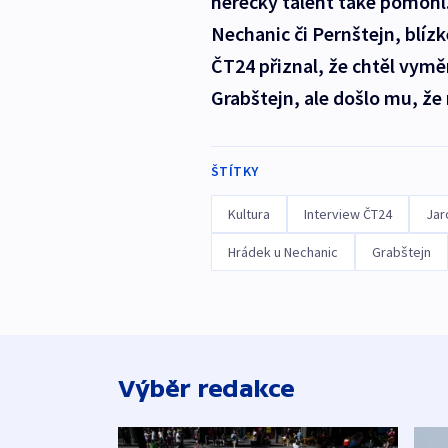
herecký talent také pomohl.
Nechanic či Pernštejn, blíz
ČT24 přiznal, že chtěl vymě
Grabštejn, ale došlo mu, že
ŠTÍTKY
Kultura
Interview ČT24
Jar
Hrádek u Nechanic
Grabštejn
Výběr redakce