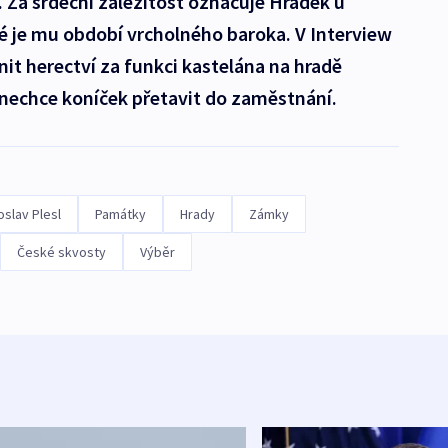
 Za srdeční záležitost označuje Hrádek u
ké je mu období vrcholného baroka. V Interview
nit herectví za funkci kastelána na hradě
 nechce koníček přetavit do zaměstnání.
oslav Plesl
Památky
Hrady
Zámky
České skvosty
Výběr