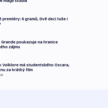
e magii studia
é premiéry: 6 gramů, Dvě deci tuše i
y
 Grande poukazuje na hranice
ého zájmu
k Volklore má studentského Oscara,
nu za krátký film
026