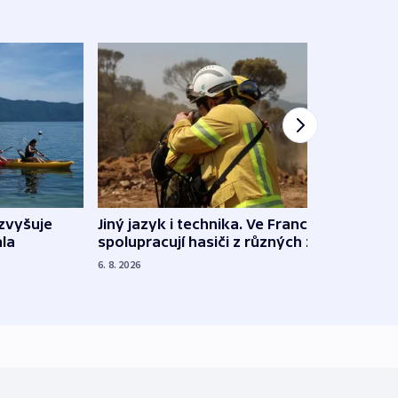
Jiný jazyk i technika. Ve Francii
zvyšuje
„Musí
spolupracují hasiči z různých zemí
la
polit
demo
6. 8. 2026
5. 8. 20