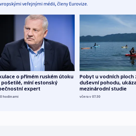
vropskými veřejnými médii, členy Eurovize.
kulace o přímém ruském útoku
Pobyt u vodních ploch 
 pošetilé, míní estonský
duševní pohodu, ukáza
pečnostní expert
mezinárodní studie
20
hodinami
včera v 07:30