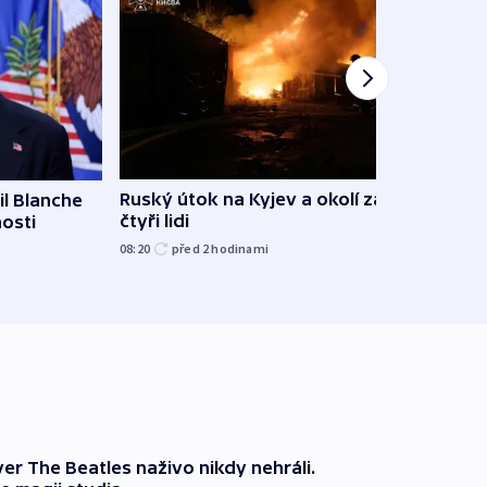
Ruský útok na Kyjev a okolí zabil
l Blanche
Hejtm
čtyři lidi
nosti
oprav
namí
08:20
před 2
hodinami
včera
er The Beatles naživo nikdy nehráli.