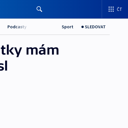
ČT
Podcasty
Sport
SLEDOVAT
mátky mám
sl