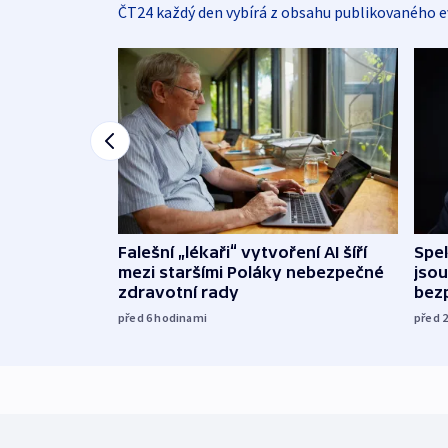
ČT24 každý den vybírá z obsahu publikovaného e
Falešní „lékaři“ vytvoření AI šíří
Spe
mezi staršími Poláky nebezpečné
jsou
zdravotní rady
bez
před 6
hodinami
před 