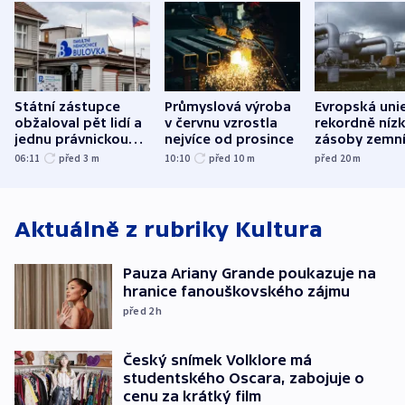
Státní zástupce
Průmyslová výroba
Evropská uni
obžaloval pět lidí a
v červnu vzrostla
rekordně níz
jednu právnickou
nejvíce od prosince
zásoby zemn
osobu v kauze
plynu
06:11
před 3
m
10:10
před 10
m
před 20
m
Bulovky
Aktuálně z rubriky
Kultura
Pauza Ariany Grande poukazuje na
hranice fanouškovského zájmu
před 2
h
Český snímek Volklore má
studentského Oscara, zabojuje o
cenu za krátký film