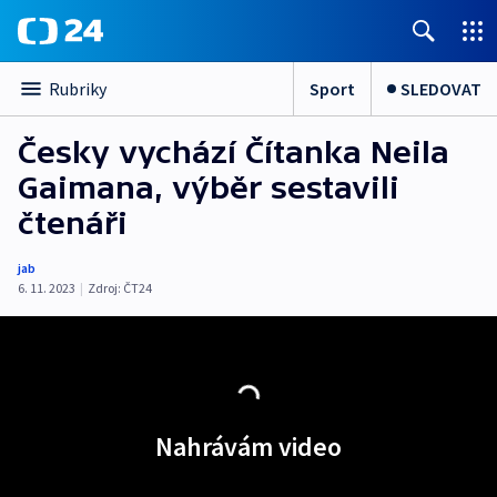
Sport
SLEDOVAT
Rubriky
Česky vychází Čítanka Neila
Gaimana, výběr sestavili
čtenáři
jab
6. 11. 2023
|
Zdroj:
ČT24
Nahrávám video