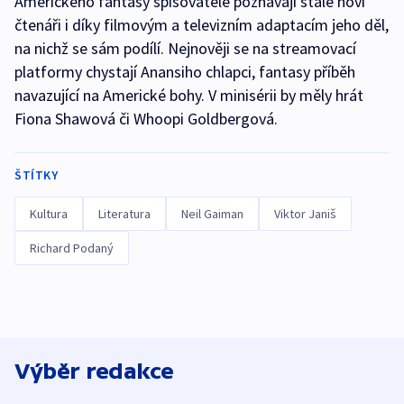
Amerického fantasy spisovatele poznávají stále noví
čtenáři i díky filmovým a televizním adaptacím jeho děl,
na nichž se sám podílí. Nejnověji se na streamovací
platformy chystají Anansiho chlapci, fantasy příběh
navazující na Americké bohy. V minisérii by měly hrát
Fiona Shawová či Whoopi Goldbergová.
ŠTÍTKY
Kultura
Literatura
Neil Gaiman
Viktor Janiš
Richard Podaný
Výběr redakce