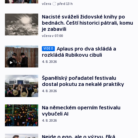
včera
před 13
h
Nacisté sváželi židovské knihy po
bednách. Čeští historici pátrali, komu
je zabavili
včera v 07:00
Aplaus pro dva skládá a
VIDEO
rozkládá Rubikovu cibuli
4. 8. 2026
Španělský pořadatel festivalu
dostal pokutu za nekalé praktiky
4. 8. 2026
Na německém operním festivalu
vybučeli AI
4. 8. 2026
Nejde o ego, ale o výzvu, říká