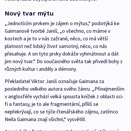
Nový tvar mýtu
„Jednotícím prvkem je zájem o mýtus,“ podotýká ke
Gaimanově tvorbě Janiš, „o všechno, co máme v
kostech a je to v nás zažrané, něco, co má větší
platnost než lidský život samotný, něco, co nás
přesahuje. A on tyto prvky dokáže vyhmátnout a dát
jim nový tvar.“ Do současného světa tak přivedl bohy z
různých kultur i anděly a démony.
Překladatel Viktor Janiš označuje Gaimana za
posledního velkého autora svého žánru. „Přinejmenším
v anglosféře vychází velká spousta knížek z oblasti sci-
fi a fantasy, je to ale fragmentární, příliš se
nepřekrývají, co se týče čtenářského zájmu, zatímco
Neila Gaimana znají všichni,“ vysvětlil.