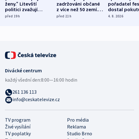
ženy.“ Litevští
zadržováni občané
pořadatel fes
politici zvažují
z více než 50 zemí.
dostal pokut
dohodu o
Bojovali na straně
nekalé prakti
před 19
h
před 21
h
4. 8. 2026
demografii
Ruska
Divácké centrum
každý všední den:
8:00—16:00 hodin
261 136 113
info@ceskatelevize.cz
TV program
Pro média
Živé vysílání
Reklama
TV poplatky
Studio Brno