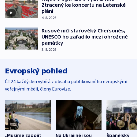
Ztracený ke koncertu na Letenské
pláni
4. 8. 2026
Rusové ničí starověký Chersonés,
UNESCO ho zařadilo mezi ohrožené
památky
3. 8. 2026
Evropský pohled
ČT24 každý den vybírá z obsahu publikovaného evropskými
veřejnými médii, členy Eurovize.
„Musíme zapojit
Na Ukrajině jsou
Španělský