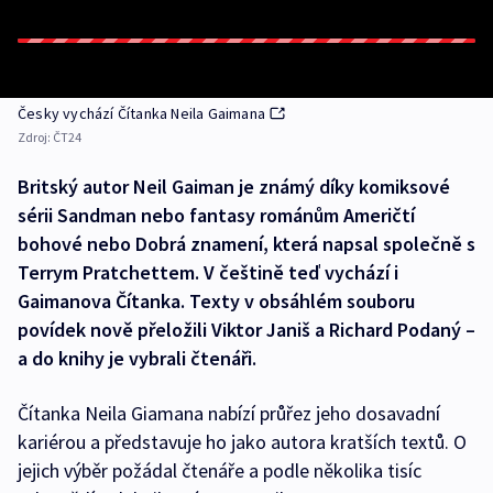
Česky vychází Čítanka Neila Gaimana
Zdroj:
ČT24
Britský autor Neil Gaiman je známý díky komiksové
sérii Sandman nebo fantasy románům Američtí
bohové nebo Dobrá znamení, která napsal společně s
Terrym Pratchettem. V češtině teď vychází i
Gaimanova Čítanka. Texty v obsáhlém souboru
povídek nově přeložili Viktor Janiš a Richard Podaný –
a do knihy je vybrali čtenáři.
Čítanka Neila Giamana nabízí průřez jeho dosavadní
kariérou a představuje ho jako autora kratších textů. O
jejich výběr požádal čtenáře a podle několika tisíc