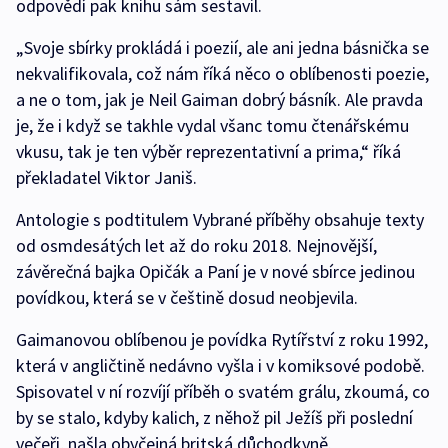
odpovědí pak knihu sám sestavil.
„Svoje sbírky prokládá i poezií, ale ani jedna básnička se
nekvalifikovala, což nám říká něco o oblíbenosti poezie,
a ne o tom, jak je Neil Gaiman dobrý básník. Ale pravda
je, že i když se takhle vydal všanc tomu čtenářskému
vkusu, tak je ten výběr reprezentativní a prima,“ říká
překladatel Viktor Janiš.
Antologie s podtitulem Vybrané příběhy obsahuje texty
od osmdesátých let až do roku 2018. Nejnovější,
závěrečná bajka Opičák a Paní je v nové sbírce jedinou
povídkou, která se v češtině dosud neobjevila.
Gaimanovou oblíbenou je povídka Rytířství z roku 1992,
která v angličtině nedávno vyšla i v komiksové podobě.
Spisovatel v ní rozvíjí příběh o svatém grálu, zkoumá, co
by se stalo, kdyby kalich, z něhož pil Ježíš při poslední
večeři, našla obyčejná britská důchodkyně.