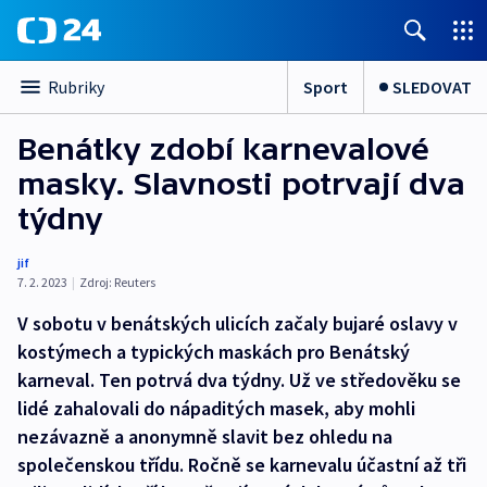
Sport
SLEDOVAT
Rubriky
Benátky zdobí karnevalové
masky. Slavnosti potrvají dva
týdny
jif
7. 2. 2023
|
Zdroj:
Reuters
V sobotu v benátských ulicích začaly bujaré oslavy v
kostýmech a typických maskách pro Benátský
karneval. Ten potrvá dva týdny. Už ve středověku se
lidé zahalovali do nápaditých masek, aby mohli
nezávazně a anonymně slavit bez ohledu na
společenskou třídu. Ročně se karnevalu účastní až tři