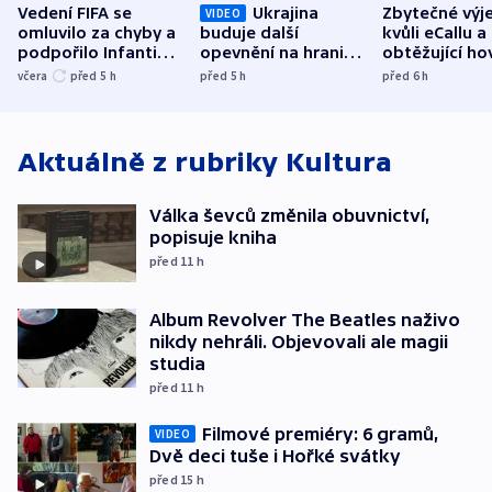
Vedení FIFA se
Ukrajina
Zbytečné výj
VIDEO
omluvilo za chyby a
buduje další
kvůli eCallu a
podpořilo Infantina.
opevnění na hranici
obtěžující ho
UEFA trvá na
s Běloruskem
zdržují záchr
včera
před 5
h
před 5
h
před 6
h
bojkotu
Aktuálně z rubriky
Kultura
Válka ševců změnila obuvnictví,
popisuje kniha
před 11
h
Album Revolver The Beatles naživo
nikdy nehráli. Objevovali ale magii
studia
před 11
h
Filmové premiéry: 6 gramů,
VIDEO
Dvě deci tuše i Hořké svátky
před 15
h