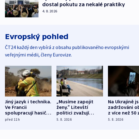
dostal pokutu za nekalé praktiky
4. 8. 2026
Evropský pohled
ČT24 každý den vybírá z obsahu publikovaného evropskými
veřejnými médii, členy Eurovize.
Jiný jazyk i technika.
„Musíme zapojit
Na Ukrajině j
Ve Francii
ženy.“ Litevští
zadržováni o
spolupracují hasiči z
politici zvažují
z více než 50 
různých zemí
dohodu o
Bojovali na s
před 12
h
5. 8. 2026
5. 8. 2026
demografii
Ruska