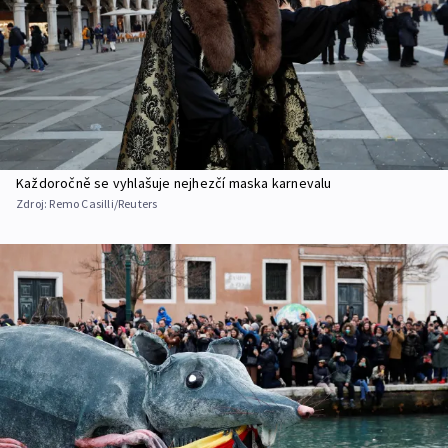
Každoročně se vyhlašuje nejhezčí maska karnevalu
Zdroj:
Remo Casilli/Reuters