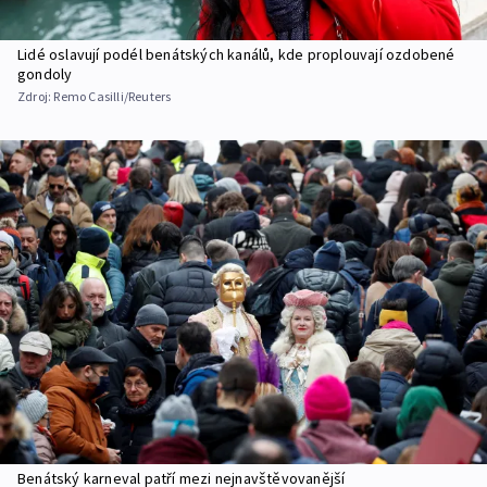
Lidé oslavují podél benátských kanálů, kde proplouvají ozdobené
gondoly
Zdroj:
Remo Casilli/Reuters
Benátský karneval patří mezi nejnavštěvovanější