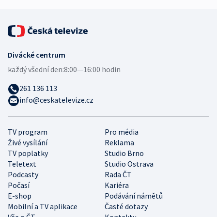
Divácké centrum
každý všední den:
8:00—16:00 hodin
261 136 113
info@ceskatelevize.cz
TV program
Pro média
Živé vysílání
Reklama
TV poplatky
Studio Brno
Teletext
Studio Ostrava
Podcasty
Rada ČT
Počasí
Kariéra
E-shop
Podávání námětů
Mobilní a TV aplikace
Časté dotazy
Vše o ČT
Kontakty