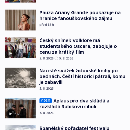
Pauza Ariany Grande poukazuje na
hranice fanouškovského zájmu
před 18
h
Český snímek Volklore má
studentského Oscara, zabojuje o
cenu za krátký film
5. 8. 2026
5. 8. 2026
Nacisté sváželi židovské knihy po
bednách. Čeští historici pátrali, komu
je zabavili
5. 8. 2026
Aplaus pro dva skládá a
VIDEO
rozkládá Rubikovu cibuli
4. 8. 2026
Španělský pořadatel festivalu