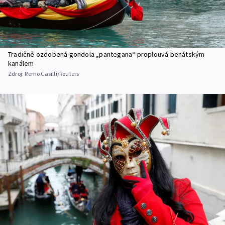
Tradičně ozdobená gondola „pantegana“ proplouvá benátským
kanálem
Zdroj:
Remo Casilli/Reuters