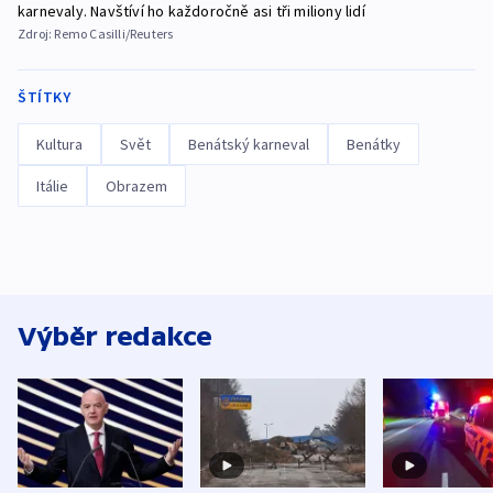
karnevaly. Navštíví ho každoročně asi tři miliony lidí
Zdroj:
Remo Casilli/Reuters
ŠTÍTKY
Kultura
Svět
Benátský karneval
Benátky
Itálie
Obrazem
Výběr redakce