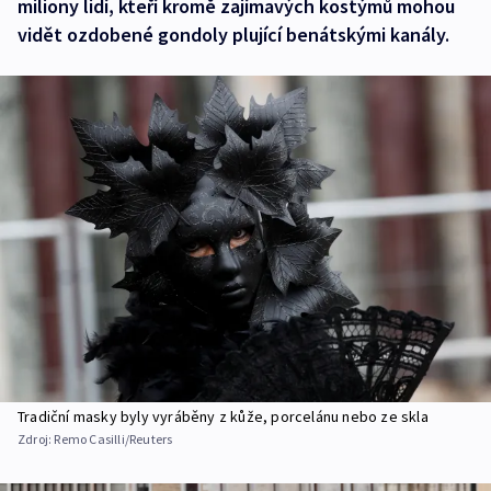
miliony lidí, kteří kromě zajímavých kostýmů mohou
vidět ozdobené gondoly plující benátskými kanály.
Tradiční masky byly vyráběny z kůže, porcelánu nebo ze skla
Zdroj:
Remo Casilli/Reuters