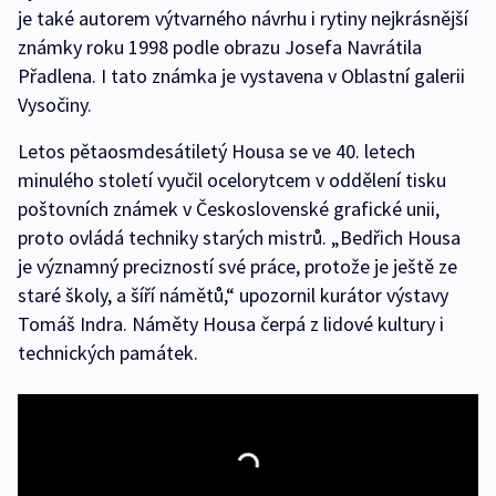
je také autorem výtvarného návrhu i rytiny nejkrásnější
známky roku 1998 podle obrazu Josefa Navrátila
Přadlena. I tato známka je vystavena v Oblastní galerii
Vysočiny.
Letos pětaosmdesátiletý Housa se ve 40. letech
minulého století vyučil ocelorytcem v oddělení tisku
poštovních známek v Československé grafické unii,
proto ovládá techniky starých mistrů. „Bedřich Housa
je významný precizností své práce, protože je ještě ze
staré školy, a šíří námětů,“ upozornil kurátor výstavy
Tomáš Indra. Náměty Housa čerpá z lidové kultury i
technických památek.