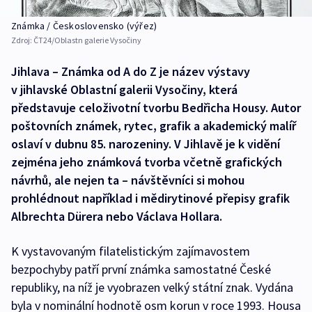
Známka / Československo (výřez)
Zdroj:
ČT24/Oblastn galerie Vysočiny
Jihlava – Známka od A do Z je název výstavy
v jihlavské Oblastní galerii Vysočiny, která
představuje celoživotní tvorbu Bedřicha Housy. Autor
poštovních známek, rytec, grafik a akademický malíř
oslaví v dubnu 85. narozeniny. V Jihlavě je k vidění
zejména jeho známková tvorba včetně grafických
návrhů, ale nejen ta – návštěvníci si mohou
prohlédnout například i mědirytinové přepisy grafik
Albrechta Dürera nebo Václava Hollara.
K vystavovaným filatelistickým zajímavostem
bezpochyby patří první známka samostatné České
republiky, na níž je vyobrazen velký státní znak. Vydána
byla v nominální hodnotě osm korun v roce 1993. Housa