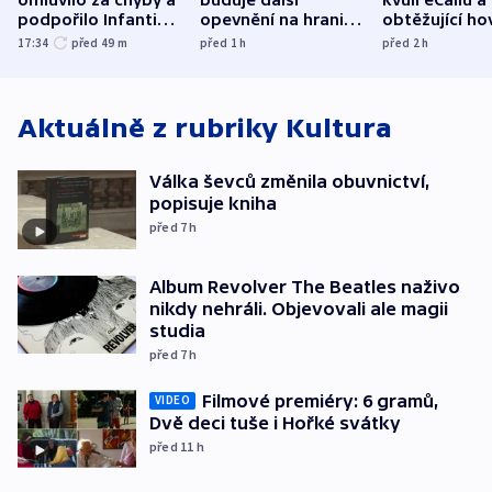
podpořilo Infantina.
opevnění na hranici
obtěžující ho
UEFA trvá na
s Běloruskem
zdržují záchr
17:34
před 49
m
před 1
h
před 2
h
bojkotu
Aktuálně z rubriky
Kultura
Válka ševců změnila obuvnictví,
popisuje kniha
před 7
h
Album Revolver The Beatles naživo
nikdy nehráli. Objevovali ale magii
studia
před 7
h
Filmové premiéry: 6 gramů,
VIDEO
Dvě deci tuše i Hořké svátky
před 11
h