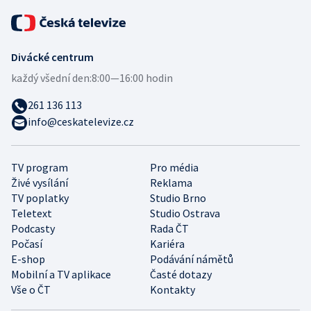
Divácké centrum
každý všední den:
8:00—16:00 hodin
261 136 113
info@ceskatelevize.cz
TV program
Pro média
Živé vysílání
Reklama
TV poplatky
Studio Brno
Teletext
Studio Ostrava
Podcasty
Rada ČT
Počasí
Kariéra
E-shop
Podávání námětů
Mobilní a TV aplikace
Časté dotazy
Vše o ČT
Kontakty