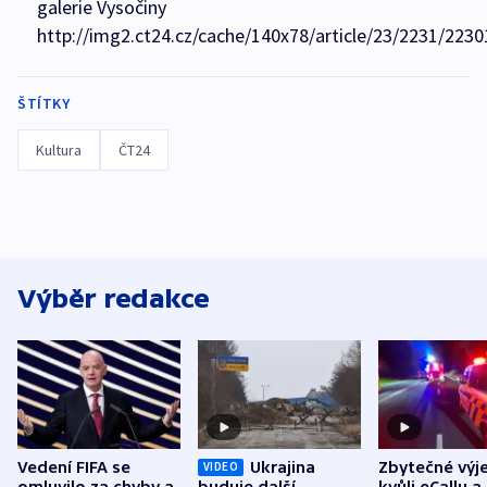
galerie Vysočiny
http://img2.ct24.cz/cache/140x78/article/23/2231/2230
ŠTÍTKY
Kultura
ČT24
Výběr redakce
Vedení FIFA se
Ukrajina
Zbytečné výj
VIDEO
omluvilo za chyby a
buduje další
kvůli eCallu a