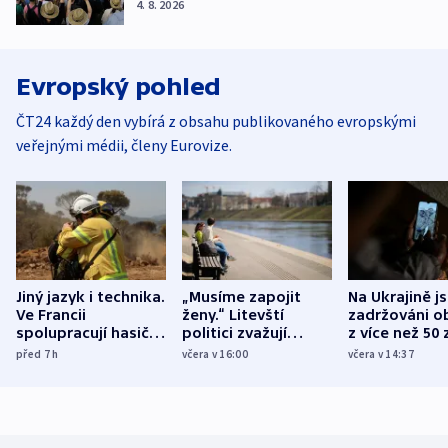
4. 8. 2026
Evropský pohled
ČT24 každý den vybírá z obsahu publikovaného evropskými
veřejnými médii, členy Eurovize.
Jiný jazyk i technika.
„Musíme zapojit
Na Ukrajině j
Ve Francii
ženy.“ Litevští
zadržováni o
spolupracují hasiči z
politici zvažují
z více než 50 
různých zemí
dohodu o
Bojovali na s
před 7
h
včera v 16:00
včera v 14:37
demografii
Ruska