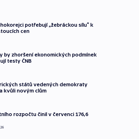
ihokorejci potřebují „žebráckou sílu“ k
stoucích cen
y by zhoršení ekonomických podmínek
ují testy ČNB
rických států vedených demokraty
a kvůli novým clům
ního rozpočtu činil v červenci 176,6
026