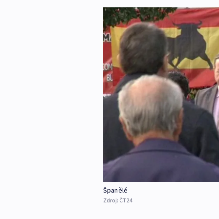
Španělé
Zdroj:
ČT24