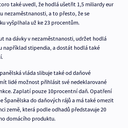
ro také uvedl, že hodlá ušetřit 1,5 miliardy eur
iku nezaměstnanosti, a to přesto, že se
u vyšplhala už ke 23 procentům.
t na dávky v nezaměstnanosti, udržet hodlá
ou například stipendia, a dostát hodlá také
í.
španělská vláda slibuje také od daňové
mít lidé možnost přihlásit své nedeklarované
sankce. Zaplatí pouze 10procentní daň. Opatření
ze Španělska do daňových rájů a má také omezit
mci země, která podle odhadů představuje 20
ho domácího produktu.