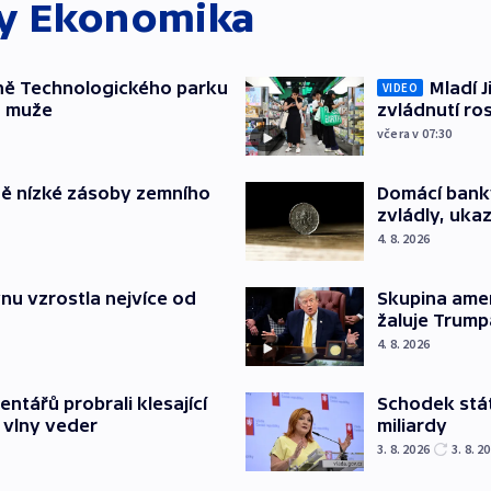
ky
Ekonomika
ně Technologického parku
Mladí J
VIDEO
a muže
zvládnutí ro
včera v 07:30
ě nízké zásoby zemního
Domácí bank
zvládly, ukaz
4. 8. 2026
nu vzrostla nejvíce od
Skupina ame
žaluje Trump
4. 8. 2026
Schodek stát
ntářů probrali klesající
miliardy
 vlny veder
3. 8. 2026
3. 8. 2