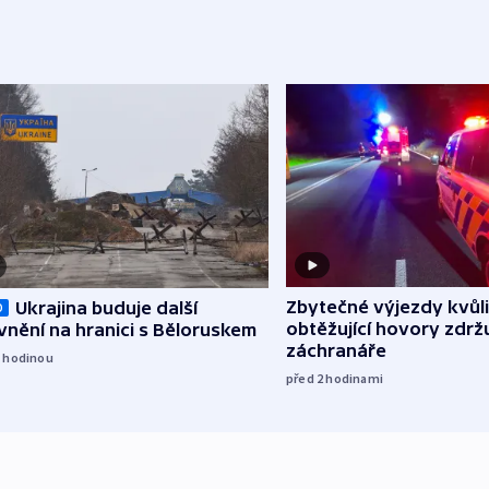
Zbytečné výjezdy kvůli
Ukrajina buduje další
O
obtěžující hovory zdržu
nění na hranici s Běloruskem
záchranáře
1
hodinou
před 2
hodinami