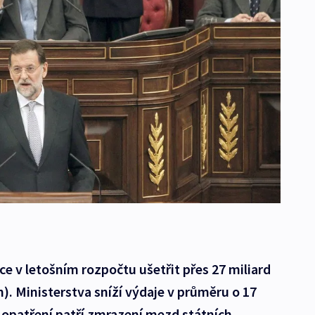
ce v letošním rozpočtu ušetřit přes 27 miliard
n). Ministerstva sníží výdaje v průměru o 17
 opatření patří zmrazení mezd státních