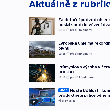
Aktuálně z rubri
Za dotační podvod ohled
poslal soud do vězení dv
15:19
před 7
hodinami
Evropská unie má rekordn
plynu
11:23
před 8
hodinami
Průmyslová výroba v červ
prosince
10:10
před 11
hodinami
Hosté Událostí, kome
VIDEO
produktivitu práce během
včera v 08:48