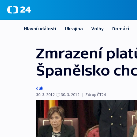
Hlavní události
Ukrajina
Volby
Domácí
Zmrazení platů
Španělsko chce
duk
30. 3. 2012
30. 3. 2012
|
Zdroj:
ČT24