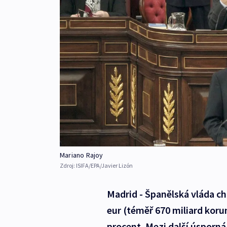
Mariano Rajoy
Zdroj:
ISIFA/EPA/Javier Lizón
Madrid - Španělská vláda ch
eur (téměř 670 miliard koru
procent. Mezi další úsporná