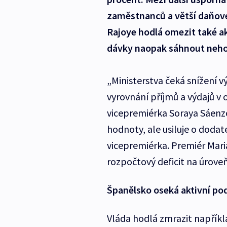
zaměstnanců a větší daňové
Rajoye hodlá omezit také ak
dávky naopak sáhnout neho
„Ministerstva čeká snížení 
vyrovnání příjmů a výdajů v 
vicepremiérka Soraya Sáenzo
hodnoty, ale usiluje o dodat
vicepremiérka. Premiér Mari
rozpočtový deficit na úrov
Španělsko oseká aktivní p
Vláda hodlá zmrazit napříkl