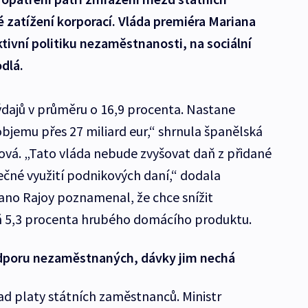
 zatížení korporací. Vláda premiéra Mariana
tivní politiku nezaměstnanosti, na sociální
dlá.
výdajů v průměru o 16,9 procenta. Nastane
objemu přes 27 miliard eur,“ shrnula španělská
vá. „Tato vláda nebude zvyšovat daň z přidané
ečné využití podnikových daní,“ dodala
ano Rajoy poznamenal, že chce snížit
eň 5,3 procenta hrubého domácího produktu.
odporu nezaměstnaných, dávky jim nechá
ad platy státních zaměstnanců. Ministr