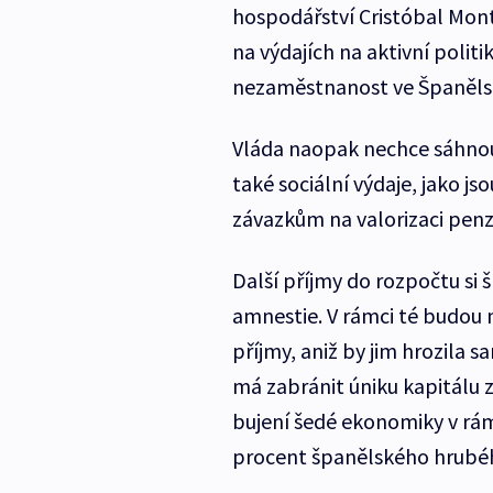
hospodářství Cristóbal Monto
na výdajích na aktivní polit
nezaměstnanost ve Španělsk
Vláda naopak nechce sáhnou
také sociální výdaje, jako js
závazkům na valorizaci penz
Další příjmy do rozpočtu si 
amnestie. V rámci té budou 
příjmy, aniž by jim hrozila 
má zabránit úniku kapitálu 
bujení šedé ekonomiky v rá
procent španělského hrubé