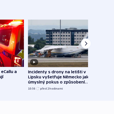
 eCallu a
Incidenty s drony na letišti v
Klima
jí
Lipsku vyšetřuje Německo jako
podn
úmyslný pokus o způsobení
i sví
exploze
10:56
před 2
hodinami
12:08