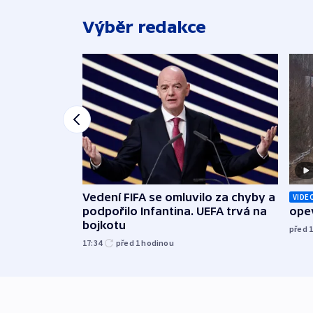
Výběr redakce
Vedení FIFA se omluvilo za chyby a
VIDE
podpořilo Infantina. UEFA trvá na
opev
bojkotu
před 
17:34
před 1
hodinou