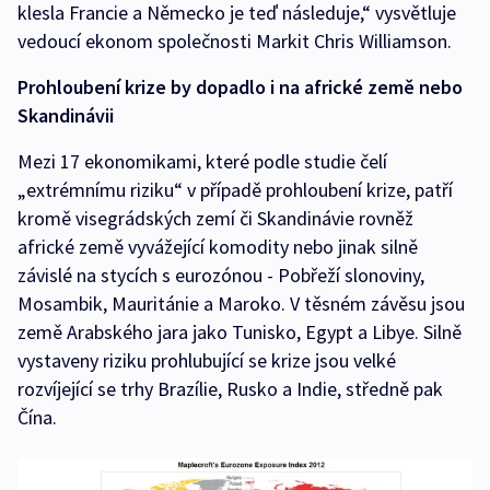
klesla Francie a Německo je teď následuje,“ vysvětluje
vedoucí ekonom společnosti Markit Chris Williamson.
Prohloubení krize by dopadlo i na africké země nebo
Skandinávii
Mezi 17 ekonomikami, které podle studie čelí
„extrémnímu riziku“ v případě prohloubení krize, patří
kromě visegrádských zemí či Skandinávie rovněž
africké země vyvážející komodity nebo jinak silně
závislé na stycích s eurozónou - Pobřeží slonoviny,
Mosambik, Mauritánie a Maroko. V těsném závěsu jsou
země Arabského jara jako Tunisko, Egypt a Libye. Silně
vystaveny riziku prohlubující se krize jsou velké
rozvíjející se trhy Brazílie, Rusko a Indie, středně pak
Čína.