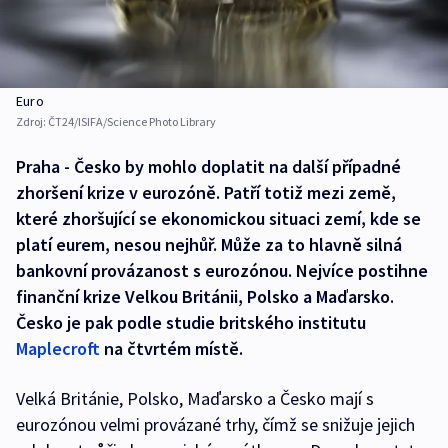
Euro
Zdroj:
ČT24/ISIFA/Science Photo Library
Praha - Česko by mohlo doplatit na další případné
zhoršení krize v eurozóně. Patří totiž mezi země,
které zhoršující se ekonomickou situaci zemí, kde se
platí eurem, nesou nejhůř. Může za to hlavně silná
bankovní provázanost s eurozónou. Nejvíce postihne
finanční krize Velkou Británii, Polsko a Maďarsko.
Česko je pak podle studie britského institutu
Maplecroft
na čtvrtém místě.
Velká Británie, Polsko, Maďarsko a Česko mají s
eurozónou velmi provázané trhy, čímž se snižuje jejich