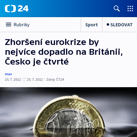
Sport
SLEDOVAT
Rubriky
Zhoršení eurokrize by
nejvíce dopadlo na Británii,
Česko je čtvrté
mav
25. 7. 2012
25. 7. 2012
|
Zdroj:
ČT24