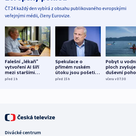
ČT24 každý den vybírá z obsahu publikovaného evropskými
veřejnými médii, členy Eurovize.
Falešní „lékaři“
Spekulace o
Pobyt u vodn
vytvoření AI šíří
přímém ruském
ploch zvyšuje
mezi staršími
útoku jsou pošetilé,
duševní poho
Poláky nebezpečné
míní estonský
ukázala
před 1
h
před 15
h
včera v 07:30
zdravotní rady
bezpečnostní
mezinárodní 
expert
Divácké centrum