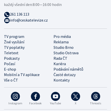
každý všední den:
8:00—16:00 hodin
261 136 113
info@ceskatelevize.cz
TV program
Pro média
Živé vysílání
Reklama
TV poplatky
Studio Brno
Teletext
Studio Ostrava
Podcasty
Rada ČT
Počasí
Kariéra
E-shop
Podávání námětů
Mobilní a TV aplikace
Časté dotazy
Vše o ČT
Kontakty
Instagram
Facebook
YouTube
X
Threads