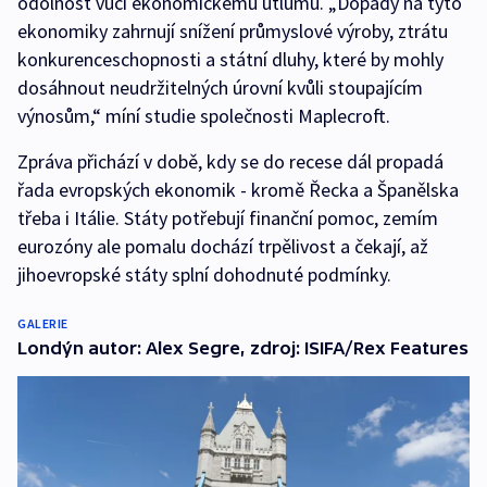
odolnost vůči ekonomickému útlumu. „Dopady na tyto
ekonomiky zahrnují snížení průmyslové výroby, ztrátu
konkurenceschopnosti a státní dluhy, které by mohly
dosáhnout neudržitelných úrovní kvůli stoupajícím
výnosům,“ míní studie společnosti Maplecroft.
Zpráva přichází v době, kdy se do recese dál propadá
řada evropských ekonomik - kromě Řecka a Španělska
třeba i Itálie. Státy potřebují finanční pomoc, zemím
eurozóny ale pomalu dochází trpělivost a čekají, až
jihoevropské státy splní dohodnuté podmínky.
GALERIE
Londýn autor: Alex Segre, zdroj: ISIFA/Rex Features