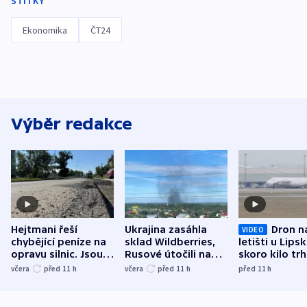
ŠTÍTKY
Ekonomika
ČT24
Výběr redakce
Hejtmani řeší
Ukrajina zasáhla
Dron n
VIDEO
chybějící peníze na
sklad Wildberries,
letišti u Lips
opravu silnic. Jsou
Rusové útočili na
skoro kilo trh
nenárokové, namítá
trh, hasiče či
indicie ukazuj
včera
před 11
h
včera
před 11
h
před 11
h
ministerstvo
stadion
Rusko