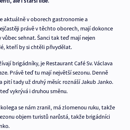
ti, ale i starší lidé.
je aktuálně v oborech gastronomie a
nejčastěji právě v těchto oborech, mají dokonce
vůbec sehnat. Šanci tak teď mají nejen
dé, kteří by si chtěli přivydělat.
vají brigádníky, je Restaurant Café Sv. Václava
ze. Právě teď tu mají největší sezonu. Denně
 a pití tady už druhý měsíc roznáší Jakub Janko.
 teď vykrývá i druhou směnu.
 kolega se nám zranil, má zlomenou ruku, takže
ezonu objem turistů narůstá, takže brigádníci
anko.