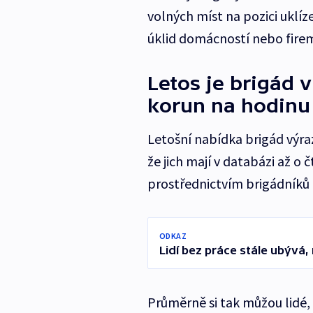
volných míst na pozici uklíz
úklid domácností nebo firem
Letos je brigád v
korun na hodinu
Letošní nabídka brigád výra
že jich mají v databázi až o č
prostřednictvím brigádníků ř
ODKAZ
Lidí bez práce stále ubývá,
Průměrně si tak můžou lidé, kt