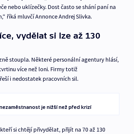
eče nebo uklízečky. Dost často se shání paní na
,“ říká mluvčí Annonce Andrej Slivka.
íce, vydělat si lze až 130
zně stoupla. Některé personální agentury hlásí,
tvrtinu více než loni. Firmy totiž
eší i nedostatek pracovních sil.
 nezaměstnanost je nižší než před krizí
eří si chtějí přivydělat, přijít na 70 až 130