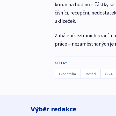
korun na hodinu – částky se li
číšníci, recepční, nedostate
uklízeček.
Zahájení sezonních prací a br
práce – nezaměstnaných je n
ŠTÍTKY
Ekonomika
Domácí
ČT24
Výběr redakce