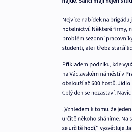
najde. Šanci mají nejen studen
Nejvíce nabídek na brigádu 
hotelnictví. Některé firmy, 
problém sezonní pracovníky 
studenti, ale i třeba starší li
Příkladem podniku, kde využí
na Václavském náměstí v Pra
obslouží až 600 hostů. Jídlo
Celý den se nezastaví. Navíc
„Vzhledem k tomu, že jeden
určitě někoho sháníme. Na s
se určitě hodí,“ vysvětluje J