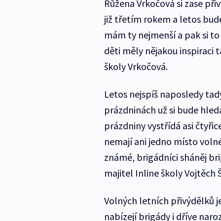
Růžena Vrkočová si zase přiv
již třetím rokem a letos bud
mám ty nejmenší a pak si to
děti měly nějakou inspiraci 
školy Vrkočová.
Letos nejspíš naposledy tad
prázdninách už si bude hleda
prázdniny vystřídá asi čtyřic
nemají ani jedno místo volné
známé, brigádníci sháněj br
majitel Inline školy Vojtěch 
Volných letních přivýdělků j
nabízejí brigády i dříve nar