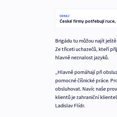
ODKAZ
České firmy potřebují ruce, 
Brigádu tu můžou najít ještě d
Ze třiceti uchazečů, kteří p
hlavně neznalost jazyků.
„Hlavně pomáhají při obsluze
pomocné číšnické práce. Pro
obsluhovat. Navíc naše prov
klientů je zahraniční klient
Ladislav Flídr.