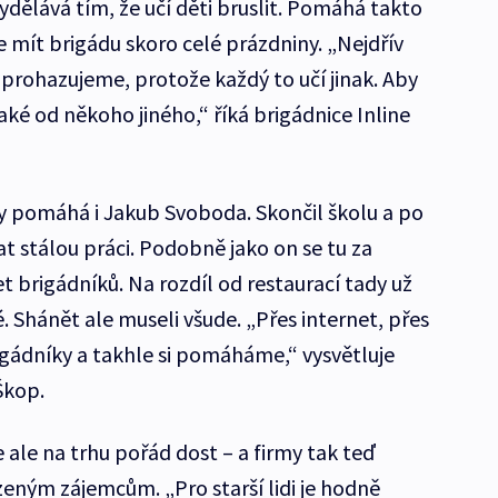
ydělává tím, že učí děti bruslit. Pomáhá takto
e mít brigádu skoro celé prázdniny. „Nejdřív
 prohazujeme, protože každý to učí jinak. Aby
také od někoho jiného,“ říká brigádnice Inline
y pomáhá i Jakub Svoboda. Skončil školu a po
t stálou práci. Podobně jako on se tu za
et brigádníků. Na rozdíl od restaurací tady už
. Shánět ale museli všude. „Přes internet, přes
igádníky a takhle si pomáháme,“ vysvětluje
Škop.
e ale na trhu pořád dost – a firmy tak teď
ozeným zájemcům. „Pro starší lidi je hodně