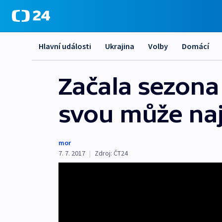
Hlavní události
Ukrajina
Volby
Domácí
Začala sezona 
svou může naj
mor
7. 7. 2017
|
Zdroj:
ČT24