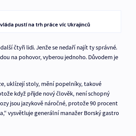
vláda pustí na trh práce víc Ukrajinců
alší čtyři lidi. Jenže se nedaří najít ty správné.
řijdou na pohovor, vyberou jednoho. Důvodem je
, uklízejí stoly, mění popelníky, takové
tože když přijde nový člověk, není schopný
ozy jsou jazykově náročné, protože 90 procent
ela,“ vysvětluje generální manažer Borský gastro