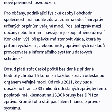
nové povinnosti osvobozen.
Pro občany, podnikající fyzické osoby i obchodní
společnosti má nadále zůstat zdarma odesílání zpráv
určených orgánům veřejné moci. Posílání zpráv mezi
občany nebo firmami navzájem je zpoplatněno už nyní.
Konkrétní výši příspěvku má stanovit vláda, která by
přitom vycházela „z ekonomicky oprávněných nákladů
provozovatele informačního systému datových
schránek“.
Dosud platí stát České poště bez daně z přidané
hodnoty zhruba 15 korun za každou zprávu odeslanou
orgánem veřejné moci. Od roku 2011, kdy bude
dosaženo hranice 33 milionů odeslaných zpráv, by tento
poplatek měl klesnout na 13,36 koruny bez DPH za
zprávu. Kromě toho stát paušálem financuje provoz
systému.