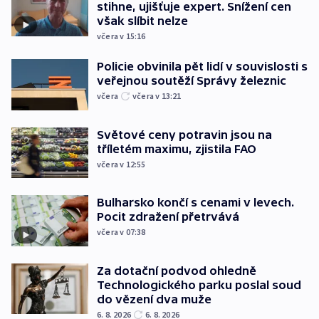
stihne, ujišťuje expert. Snížení cen
však slíbit nelze
včera v 15:16
Policie obvinila pět lidí v souvislosti s
veřejnou soutěží Správy železnic
včera
včera v 13:21
Světové ceny potravin jsou na
tříletém maximu, zjistila FAO
včera v 12:55
Bulharsko končí s cenami v levech.
Pocit zdražení přetrvává
včera v 07:38
Za dotační podvod ohledně
Technologického parku poslal soud
do vězení dva muže
6. 8. 2026
6. 8. 2026