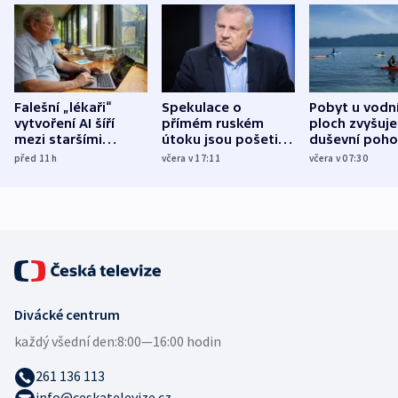
Falešní „lékaři“
Spekulace o
Pobyt u vodn
vytvoření AI šíří
přímém ruském
ploch zvyšuje
mezi staršími
útoku jsou pošetilé,
duševní poho
Poláky nebezpečné
míní estonský
ukázala
před 11
h
včera v 17:11
včera v 07:30
zdravotní rady
bezpečnostní
mezinárodní 
expert
Divácké centrum
každý všední den:
8:00—16:00 hodin
261 136 113
info@ceskatelevize.cz