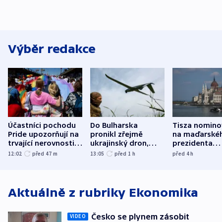
Výběr redakce
Účastníci pochodu
Do Bulharska
Tisza nomino
Pride upozorňují na
pronikl zřejmě
na maďarské
trvající nerovnosti i
ukrajinský dron,
prezidenta
společenskou
explodoval kilometr
bývalého šéf
12:02
před 47
m
13:05
před 1
h
před 4
h
atmosféru
od plynovodu
nejvyššího s
Aktuálně z rubriky
Ekonomika
Česko se plynem zásobit
VIDEO