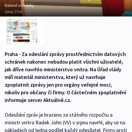
Datové schránky
Zdroj:
ČT24
Praha - Za odeslání zprávy prostřednictvím datových
schránek nakonec nebudou platit všichni uživatelé,
jak dříve navrhlo ministerstvo vnitra. Na Úřad vlády
míří materiál ministerstva, který už navrhuje
zpoplatnit zprávy jen pro orgány veřejné moci,
nikoliv pro občany či firmy. O částečném zpoplatnění
informuje server Aktuálně.cz.
Odesílání zpráv je hrazeno ze státního rozpočtu a
ministr vnitra Radek John (VV) v srpnu navrhl, aby se na
nákladech od ledna podílel každý odesílatel. Firmy proti