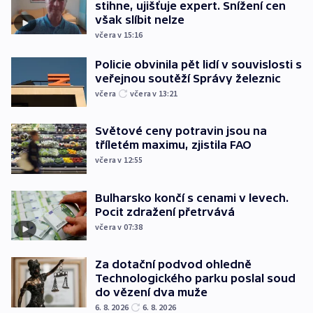
stihne, ujišťuje expert. Snížení cen
však slíbit nelze
včera v 15:16
Policie obvinila pět lidí v souvislosti s
veřejnou soutěží Správy železnic
včera
včera v 13:21
Světové ceny potravin jsou na
tříletém maximu, zjistila FAO
včera v 12:55
Bulharsko končí s cenami v levech.
Pocit zdražení přetrvává
včera v 07:38
Za dotační podvod ohledně
Technologického parku poslal soud
do vězení dva muže
6. 8. 2026
6. 8. 2026