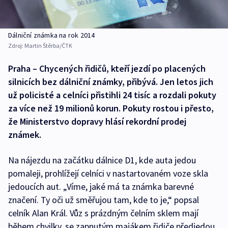
Dálniční známka na rok 2014
Zdroj:
Martin Štěrba/ČTK
Praha – Chycených řidičů, kteří jezdí po placených
silnicích bez dálniční známky, přibývá. Jen letos jich
už policisté a celníci přistihli 24 tisíc a rozdali pokuty
za více než 19 milionů korun. Pokuty rostou i přesto,
že Ministerstvo dopravy hlásí rekordní prodej
známek.
Na nájezdu na začátku dálnice D1, kde auta jedou
pomaleji, prohlížejí celníci v nastartovaném voze skla
jedoucích aut. „Víme, jaké má ta známka barevné
značení. Ty oči už směřujou tam, kde to je,“ popsal
celník Alan Král. Vůz s prázdným čelním sklem mají
během chvilky, se zapnutým majákem řidiče předjedou