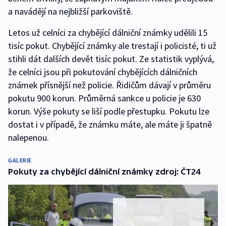
a navádějí na nejbližší parkoviště.
Letos už celníci za chybějící dálniční známky udělili 15
tisíc pokut. Chybějící známky ale trestají i policisté, ti už
stihli dát dalších devět tisíc pokut. Ze statistik vyplývá,
že celníci jsou při pokutování chybějících dálničních
známek přísnější než policie. Řidičům dávají v průměru
pokutu 900 korun. Průměrná sankce u policie je 630
korun. Výše pokuty se liší podle přestupku. Pokutu lze
dostat i v případě, že známku máte, ale máte ji špatně
nalepenou.
GALERIE
Pokuty za chybějící dálniční známky zdroj: ČT24