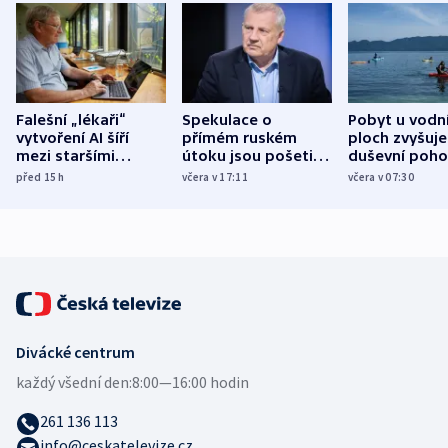
Falešní „lékaři“
Spekulace o
Pobyt u vodn
vytvoření AI šíří
přímém ruském
ploch zvyšuje
mezi staršími
útoku jsou pošetilé,
duševní poho
Poláky nebezpečné
míní estonský
ukázala
před 15
h
včera v 17:11
včera v 07:30
zdravotní rady
bezpečnostní
mezinárodní 
expert
Divácké centrum
každý všední den:
8:00—16:00 hodin
261 136 113
info@ceskatelevize.cz