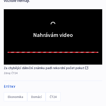
vozidle nemají.
Nahrávám video
Za chybějící dálniční známku padl rekordní počet pokut
Zdroj:
ČT24
ŠTÍTKY
Ekonomika
Domácí
ČT24