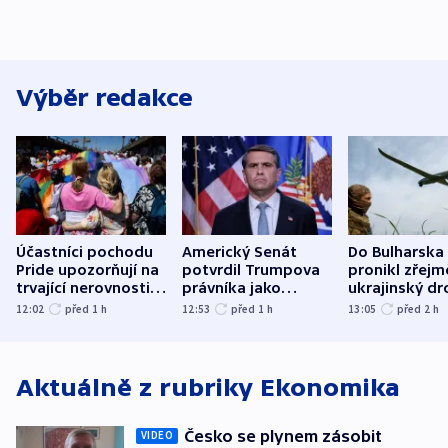
Výběr redakce
Účastníci pochodu
Americký Senát
Do Bulharska
Pride upozorňují na
potvrdil Trumpova
pronikl zřejm
trvající nerovnosti i
právníka jako
ukrajinský dr
společenskou
ministra
explodoval k
12:02
před 1
h
12:53
před 1
h
13:05
před 2
h
atmosféru
spravedlnosti
od plynovod
Aktuálně z rubriky
Ekonomika
Česko se plynem zásobit
VIDEO