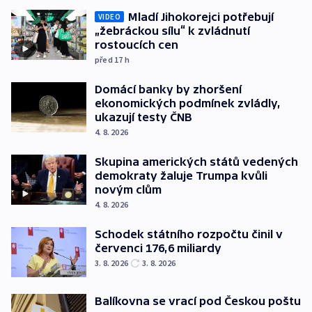
Mladí Jihokorejci potřebují
VIDEO
„žebráckou sílu“ k zvládnutí
rostoucích cen
před 17
h
Domácí banky by zhoršení
ekonomických podmínek zvládly,
ukazují testy ČNB
4. 8. 2026
Skupina amerických států vedených
demokraty žaluje Trumpa kvůli
novým clům
4. 8. 2026
Schodek státního rozpočtu činil v
červenci 176,6 miliardy
3. 8. 2026
3. 8. 2026
Balíkovna se vrací pod Českou poštu