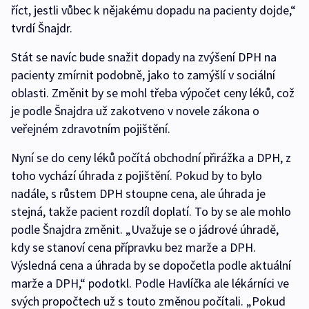
říct, jestli vůbec k nějakému dopadu na pacienty dojde,“
tvrdí Šnajdr.
Stát se navíc bude snažit dopady na zvýšení DPH na
pacienty zmírnit podobně, jako to zamýšlí v sociální
oblasti. Změnit by se mohl třeba výpočet ceny léků, což
je podle Šnajdra už zakotveno v novele zákona o
veřejném zdravotním pojištění.
Nyní se do ceny léků počítá obchodní přirážka a DPH, z
toho vychází úhrada z pojištění. Pokud by to bylo
nadále, s růstem DPH stoupne cena, ale úhrada je
stejná, takže pacient rozdíl doplatí. To by se ale mohlo
podle Šnajdra změnit. „Uvažuje se o jádrové úhradě,
kdy se stanoví cena přípravku bez marže a DPH.
Výsledná cena a úhrada by se dopočetla podle aktuální
marže a DPH,“ podotkl. Podle Havlíčka ale lékárníci ve
svých propočtech už s touto změnou počítali. „Pokud