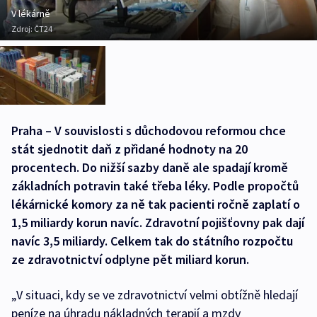
V lékárně
Zdroj:
ČT24
Praha – V souvislosti s důchodovou reformou chce
stát sjednotit daň z přidané hodnoty na 20
procentech. Do nižší sazby daně ale spadají kromě
základních potravin také třeba léky. Podle propočtů
lékárnické komory za ně tak pacienti ročně zaplatí o
1,5 miliardy korun navíc. Zdravotní pojišťovny pak dají
navíc 3,5 miliardy. Celkem tak do státního rozpočtu
ze zdravotnictví odplyne pět miliard korun.
„V situaci, kdy se ve zdravotnictví velmi obtížně hledají
peníze na úhradu nákladných terapií a mzdy