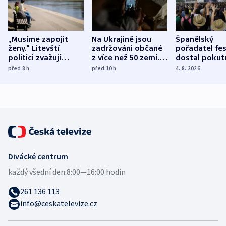
„Musíme zapojit
Na Ukrajině jsou
Španělský
ženy.“ Litevští
zadržováni občané
pořadatel fes
politici zvažují
z více než 50 zemí.
dostal pokut
dohodu o
Bojovali na straně
nekalé prakti
před 8
h
před 10
h
4. 8. 2026
demografii
Ruska
Divácké centrum
každý všední den:
8:00—16:00 hodin
261 136 113
info@ceskatelevize.cz