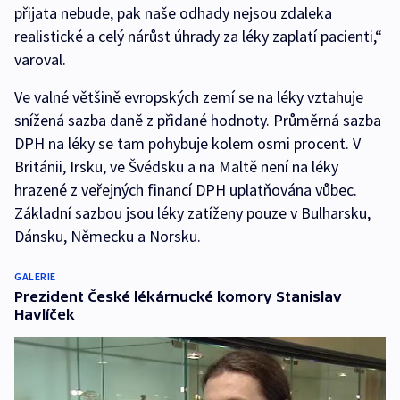
přijata nebude, pak naše odhady nejsou zdaleka
realistické a celý nárůst úhrady za léky zaplatí pacienti,“
varoval.
Ve valné většině evropských zemí se na léky vztahuje
snížená sazba daně z přidané hodnoty. Průměrná sazba
DPH na léky se tam pohybuje kolem osmi procent. V
Británii, Irsku, ve Švédsku a na Maltě není na léky
hrazené z veřejných financí DPH uplatňována vůbec.
Základní sazbou jsou léky zatíženy pouze v Bulharsku,
Dánsku, Německu a Norsku.
GALERIE
Prezident České lékárnucké komory Stanislav
Havlíček