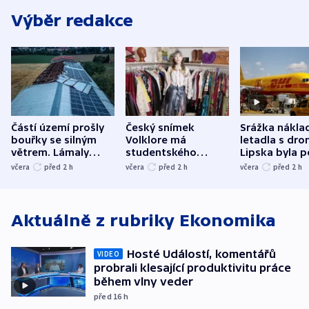
Výběr redakce
Částí území prošly
Český snímek
Srážka nákla
bouřky se silným
Volklore má
letadla s dr
větrem. Lámaly
studentského
Lipska byla p
stromy a poničily
Oscara, zabojuje o
německého mi
včera
před 2
h
včera
před 2
h
včera
před 2
h
střechu
cenu za krátký film
hybridní útok
Aktuálně z rubriky
Ekonomika
Hosté Událostí, komentářů
VIDEO
probrali klesající produktivitu práce
během vlny veder
před 16
h