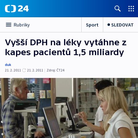
Sport
SLEDOVAT
Rubriky
Vyšší DPH na léky vytáhne z
kapes pacientů 1,5 miliardy
duk
21. 2. 2011
21. 2. 2011
|
Zdroj:
ČT24