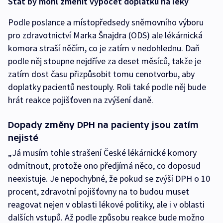
Stát by mohl změnit výpočet doplatků na léky
Podle poslance a místopředsedy sněmovního výboru
pro zdravotnictví Marka Šnajdra (ODS) ale lékárnická
komora straší něčím, co je zatím v nedohlednu. Daň
podle něj stoupne nejdříve za deset měsíců, takže je
zatím dost času přizpůsobit tomu cenotvorbu, aby
doplatky pacientů nestouply. Roli také podle něj bude
hrát reakce pojišťoven na zvýšení daně.
Dopady změny DPH na pacienty jsou zatím
nejisté
„Já musím tohle strašení České lékárnické komory
odmítnout, protože ono předjímá něco, co doposud
neexistuje. Je nepochybné, že pokud se zvýší DPH o 10
procent, zdravotní pojišťovny na to budou muset
reagovat nejen v oblasti lékové politiky, ale i v oblasti
dalších vstupů. Až podle způsobu reakce bude možno