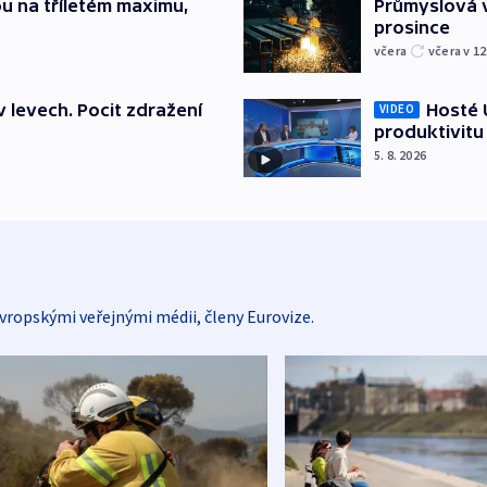
u na tříletém maximu,
Průmyslová v
prosince
včera
včera v 12
v levech. Pocit zdražení
Hosté U
VIDEO
produktivitu
5. 8. 2026
vropskými veřejnými médii, členy Eurovize.