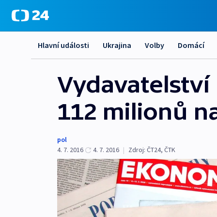
Hlavní události
Ukrajina
Volby
Domácí
Vydavatelství 
112 milionů n
pol
4. 7. 2016
4. 7. 2016
|
Zdroj:
ČT24, ČTK