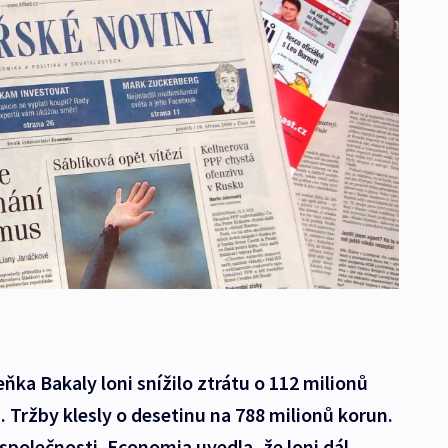
ka Bakaly loni snížilo ztrátu o 112 milionů
. Tržby klesly o desetinu na 788 milionů korun.
 společnosti. Economia uvedla, že loni dál