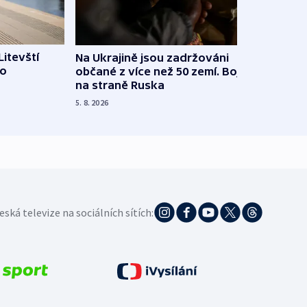
Litevští
Na Ukrajině jsou zadržováni
Španě
 o
občané z více než 50 zemí. Bojovali
dosta
na straně Ruska
4. 8. 20
5. 8. 2026
eská televize na sociálních sítích: