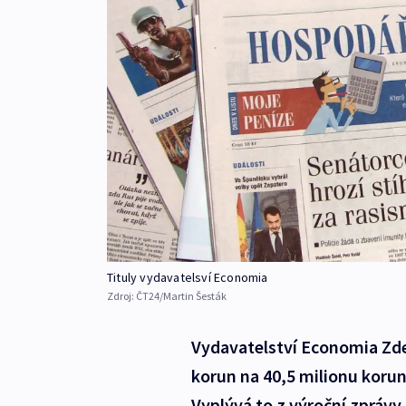
Tituly vydavatelsví Economia
Zdroj:
ČT24/Martin Šesták
Vydavatelství Economia Zdeň
korun na 40,5 milionu korun
Vyplývá to z výroční zprávy