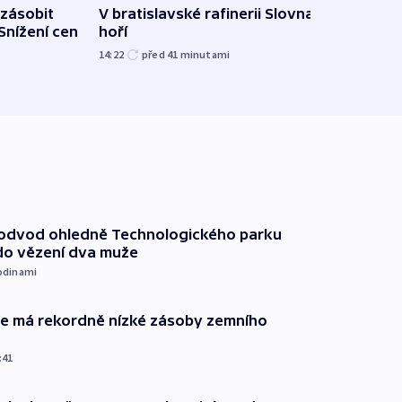
zásobit
V bratislavské rafinerii Slovnaft
Slove
 Snížení cen
hoří
tvrdí
14:22
před 41
minutami
12:27
podvod ohledně Technologického parku
do vězení dva muže
odinami
ie má rekordně nízké zásoby zemního
:41