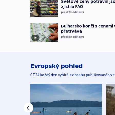
Světové ceny potravin jso
zjistila FAO
před 2
hodinami
Bulharsko končí s cenami 
přetrvává
před 8
hodinami
Evropský pohled
ČT24 každý den vybírá z obsahu publikovaného e