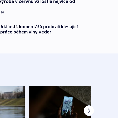
ýroba v červnu vzrostla nejvíce od
:16
dálostí, komentářů probrali klesající
 práce během vlny veder