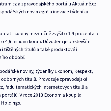
rum.cz a zpravodajského portálu Aktuálně.cz,
podářských novin ego! a inovace týdeníku
obrat skupiny meziročně zvýšil o 1,9 procenta a
 o 4,6 milionu korun. Důvodem je především
h i tištěných titulů a také produktové i
zího období.
podářské noviny, týdeníky Ekonom, Respekt,
 odborných titulů. Provozuje zpravodajské
cz, řadu tematických internetových titulů a
 portálů. V roce 2013 Economia koupila
 Holdings.