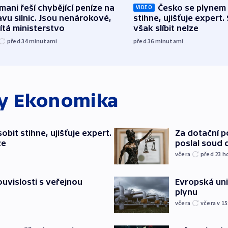
mani řeší chybějící peníze na
Česko se plynem 
VIDEO
vu silnic. Jsou nenárokové,
stihne, ujišťuje expert.
tá ministerstvo
však slíbit nelze
před 34
minutami
před 36
minutami
ky
Ekonomika
bit stihne, ujišťuje expert.
Za dotační 
ze
poslal soud 
včera
před 23
h
souvislosti s veřejnou
Evropská un
plynu
včera
včera v 15