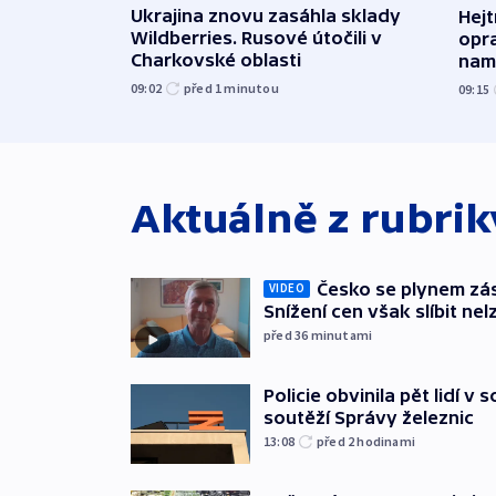
Ukrajina znovu zasáhla sklady
Hejt
Wildberries. Rusové útočili v
opra
Charkovské oblasti
namí
09:02
před 1
minutou
09:15
Aktuálně z rubri
Česko se plynem záso
VIDEO
Snížení cen však slíbit nel
před 36
minutami
Policie obvinila pět lidí v 
soutěží Správy železnic
13:08
před 2
hodinami