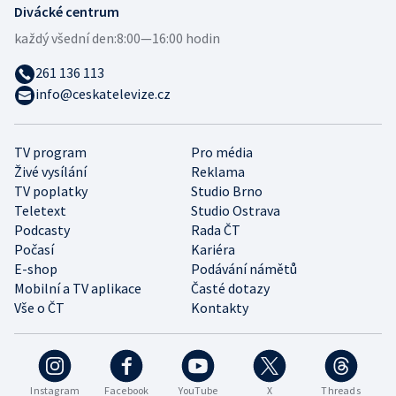
Divácké centrum
každý všední den:
8:00—16:00 hodin
261 136 113
info@ceskatelevize.cz
TV program
Pro média
Živé vysílání
Reklama
TV poplatky
Studio Brno
Teletext
Studio Ostrava
Podcasty
Rada ČT
Počasí
Kariéra
E-shop
Podávání námětů
Mobilní a TV aplikace
Časté dotazy
Vše o ČT
Kontakty
Instagram
Facebook
YouTube
X
Threads