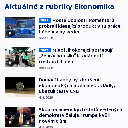
Aktuálně z rubriky
Ekonomika
Hosté Událostí, komentářů
VIDEO
probrali klesající produktivitu práce
během vlny veder
před 16
h
Mladí Jihokorejci potřebují
VIDEO
„žebráckou sílu“ k zvládnutí
rostoucích cen
před 17
h
Domácí banky by zhoršení
ekonomických podmínek zvládly,
ukazují testy ČNB
4. 8. 2026
Skupina amerických států vedených
demokraty žaluje Trumpa kvůli
novým clům
4. 8. 2026