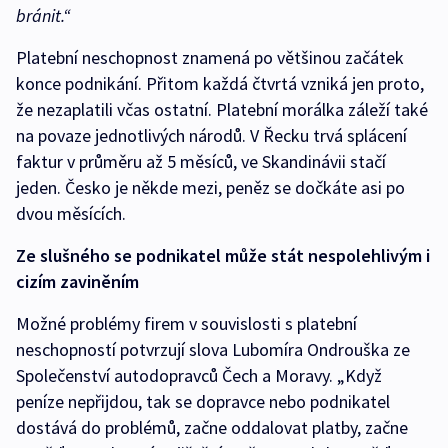
bránit.“
Platební neschopnost znamená po většinou začátek
konce podnikání. Přitom každá čtvrtá vzniká jen proto,
že nezaplatili včas ostatní. Platební morálka záleží také
na povaze jednotlivých národů. V Řecku trvá splácení
faktur v průměru až 5 měsíců, ve Skandinávii stačí
jeden. Česko je někde mezi, peněz se dočkáte asi po
dvou měsících.
Ze slušného se podnikatel může stát nespolehlivým i
cizím zaviněním
Možné problémy firem v souvislosti s platební
neschopností potvrzují slova Lubomíra Ondrouška ze
Společenství autodopravců Čech a Moravy. „Když
peníze nepřijdou, tak se dopravce nebo podnikatel
dostává do problémů, začne oddalovat platby, začne