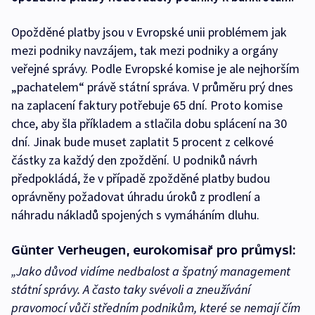
Opožděné platby jsou v Evropské unii problémem jak
mezi podniky navzájem, tak mezi podniky a orgány
veřejné správy. Podle Evropské komise je ale nejhorším
„pachatelem“ právě státní správa. V průměru prý dnes
na zaplacení faktury potřebuje 65 dní. Proto komise
chce, aby šla příkladem a stlačila dobu splácení na 30
dní. Jinak bude muset zaplatit 5 procent z celkové
částky za každý den zpoždění. U podniků návrh
předpokládá, že v případě zpožděné platby budou
oprávněny požadovat úhradu úroků z prodlení a
náhradu nákladů spojených s vymáháním dluhu.
Günter Verheugen, eurokomisař pro průmysl:
„Jako důvod vidíme nedbalost a špatný management
státní správy. A často taky svévoli a zneužívání
pravomocí vůči středním podnikům, které se nemají čím