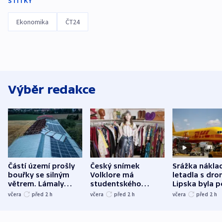
ŠTÍTKY
Ekonomika
ČT24
Výběr redakce
Částí území prošly
Český snímek
Srážka nákla
bouřky se silným
Volklore má
letadla s dr
větrem. Lámaly
studentského
Lipska byla p
stromy a poničily
Oscara, zabojuje o
německého mi
včera
před 2
h
včera
před 2
h
včera
před 2
h
střechu
cenu za krátký film
hybridní útok