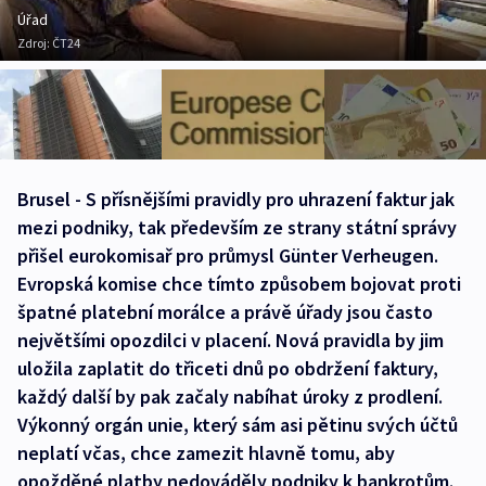
Úřad
Zdroj:
ČT24
Brusel - S přísnějšími pravidly pro uhrazení faktur jak
mezi podniky, tak především ze strany státní správy
přišel eurokomisař pro průmysl Günter Verheugen.
Evropská komise chce tímto způsobem bojovat proti
špatné platební morálce a právě úřady jsou často
největšími opozdilci v placení. Nová pravidla by jim
uložila zaplatit do třiceti dnů po obdržení faktury,
každý další by pak začaly nabíhat úroky z prodlení.
Výkonný orgán unie, který sám asi pětinu svých účtů
neplatí včas, chce zamezit hlavně tomu, aby
opožděné platby nedováděly podniky k bankrotům.