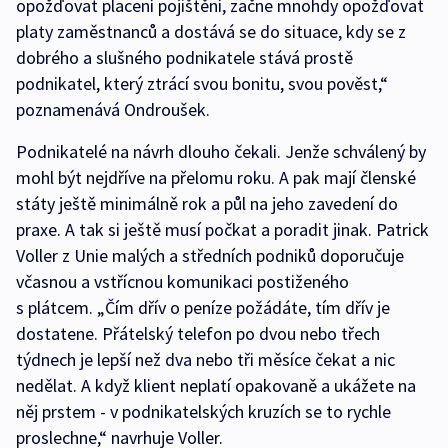
opožďovat placení pojištění, začne mnohdy opožďovat
platy zaměstnanců a dostává se do situace, kdy se z
dobrého a slušného podnikatele stává prostě
podnikatel, který ztrácí svou bonitu, svou pověst,“
poznamenává Ondroušek.
Podnikatelé na návrh dlouho čekali. Jenže schválený by
mohl být nejdříve na přelomu roku. A pak mají členské
státy ještě minimálně rok a půl na jeho zavedení do
praxe. A tak si ještě musí počkat a poradit jinak. Patrick
Voller z Unie malých a středních podniků doporučuje
včasnou a vstřícnou komunikaci postiženého
s plátcem. „Čím dřív o peníze požádáte, tím dřív je
dostatene. Přátelský telefon po dvou nebo třech
týdnech je lepší než dva nebo tři měsíce čekat a nic
nedělat. A když klient neplatí opakovaně a ukážete na
něj prstem - v podnikatelských kruzích se to rychle
proslechne,“ navrhuje Voller.