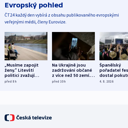
Evropský pohled
ČT24 každý den vybírá z obsahu publikovaného evropskými
veřejnými médii, členy Eurovize.
„Musíme zapojit
Na Ukrajině jsou
Španělský
ženy.“ Litevští
zadržováni občané
pořadatel fes
politici zvažují
z více než 50 zemí.
dostal pokut
dohodu o
Bojovali na straně
nekalé prakti
před 8
h
před 10
h
4. 8. 2026
demografii
Ruska