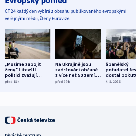
Evropský pohled
ČT24 každý den vybírá z obsahu publikovaného evropskými
veřejnými médii, členy Eurovize.
„Musíme zapojit
Na Ukrajině jsou
Španělský
ženy.“ Litevští
zadržováni občané
pořadatel fes
politici zvažují
z více než 50 zemí.
dostal pokut
dohodu o
Bojovali na straně
nekalé prakti
před 18
h
před 19
h
4. 8. 2026
demografii
Ruska
Divácké centrum