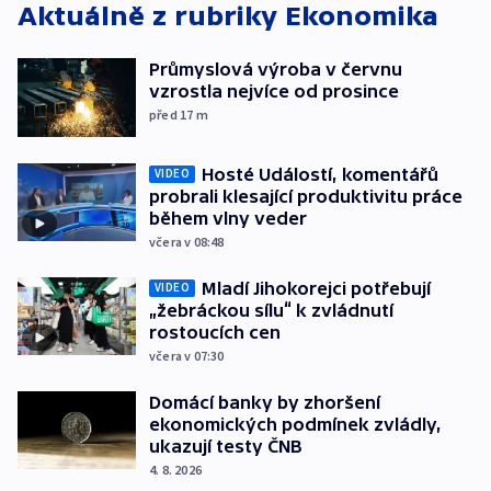
Aktuálně z rubriky
Ekonomika
Průmyslová výroba v červnu
vzrostla nejvíce od prosince
před 17
m
Hosté Událostí, komentářů
VIDEO
probrali klesající produktivitu práce
během vlny veder
včera v 08:48
Mladí Jihokorejci potřebují
VIDEO
„žebráckou sílu“ k zvládnutí
rostoucích cen
včera v 07:30
Domácí banky by zhoršení
ekonomických podmínek zvládly,
ukazují testy ČNB
4. 8. 2026