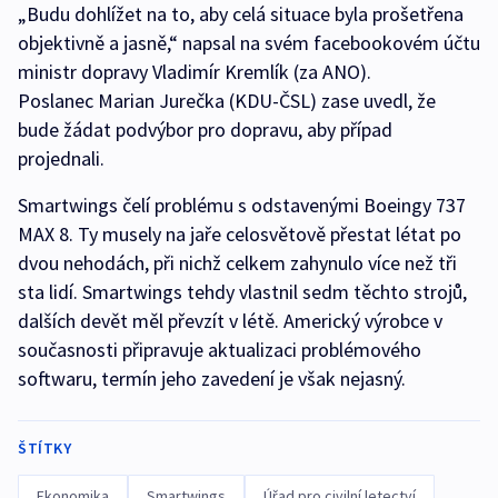
„Budu dohlížet na to, aby celá situace byla prošetřena
objektivně a jasně,“ napsal na svém facebookovém účtu
ministr dopravy Vladimír Kremlík (za ANO).
Poslanec Marian Jurečka (KDU-ČSL) zase uvedl, že
bude žádat podvýbor pro dopravu, aby případ
projednali.
Smartwings čelí problému s odstavenými Boeingy 737
MAX 8. Ty musely na jaře celosvětově přestat létat po
dvou nehodách, při nichž celkem zahynulo více než tři
sta lidí. Smartwings tehdy vlastnil sedm těchto strojů,
dalších devět měl převzít v létě. Americký výrobce v
současnosti připravuje aktualizaci problémového
softwaru, termín jeho zavedení je však nejasný.
ŠTÍTKY
Ekonomika
Smartwings
Úřad pro civilní letectví