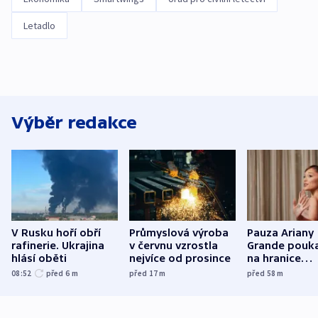
Letadlo
Výběr redakce
V Rusku hoří obří
Průmyslová výroba
Pauza Ariany
rafinerie. Ukrajina
v červnu vzrostla
Grande pouk
hlásí oběti
nejvíce od prosince
na hranice
fanouškovsk
08:52
před 6
m
před 17
m
před 58
m
zájmu