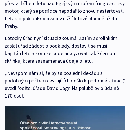
přestal během letu nad Egejským mořem fungovat levý
motor, který se posádce nepodařilo znovu nastartovat.
Letadlo pak pokračovalo v nižší letové hladině až do
Prahy.
Letecký úřad nyní situaci zkoumá. Zatím aerolinkám
zaslal úřad žádost o podklady, dostavit se musí i
kapitán letu a komise bude analyzovat také černou
skříňku, která zaznamenává údaje o letu.
„Nevzpomínám si, že by za poslední dekádu s
podobným počtem cestujících došlo k podobné situaci,“
uvedl ředitel úřadu David Jágr. Na palubě bylo údajně
170 osob.