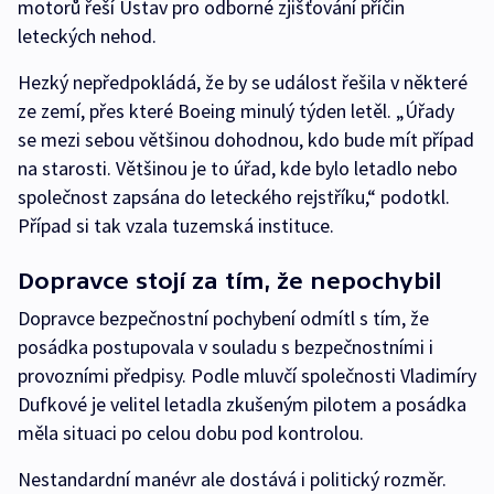
motorů řeší Ústav pro odborné zjišťování příčin
leteckých nehod.
Hezký nepředpokládá, že by se událost řešila v některé
ze zemí, přes které Boeing minulý týden letěl. „Úřady
se mezi sebou většinou dohodnou, kdo bude mít případ
na starosti. Většinou je to úřad, kde bylo letadlo nebo
společnost zapsána do leteckého rejstříku,“ podotkl.
Případ si tak vzala tuzemská instituce.
Dopravce stojí za tím, že nepochybil
Dopravce bezpečnostní pochybení odmítl s tím, že
posádka postupovala v souladu s bezpečnostními i
provozními předpisy. Podle mluvčí společnosti Vladimíry
Dufkové je velitel letadla zkušeným pilotem a posádka
měla situaci po celou dobu pod kontrolou.
Nestandardní manévr ale dostává i politický rozměr.