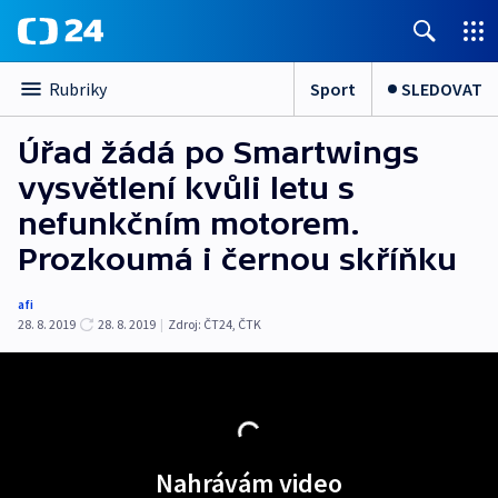
Sport
SLEDOVAT
Rubriky
Úřad žádá po Smartwings
vysvětlení kvůli letu s
nefunkčním motorem.
Prozkoumá i černou skříňku
afi
28. 8. 2019
28. 8. 2019
|
Zdroj:
ČT24
,
ČTK
Nahrávám video