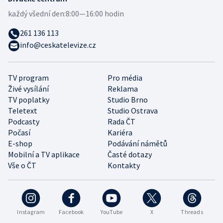
každý všední den:
8:00—16:00 hodin
261 136 113
info@ceskatelevize.cz
TV program
Pro média
Živé vysílání
Reklama
TV poplatky
Studio Brno
Teletext
Studio Ostrava
Podcasty
Rada ČT
Počasí
Kariéra
E-shop
Podávání námětů
Mobilní a TV aplikace
Časté dotazy
Vše o ČT
Kontakty
Instagram
Facebook
YouTube
X
Threads