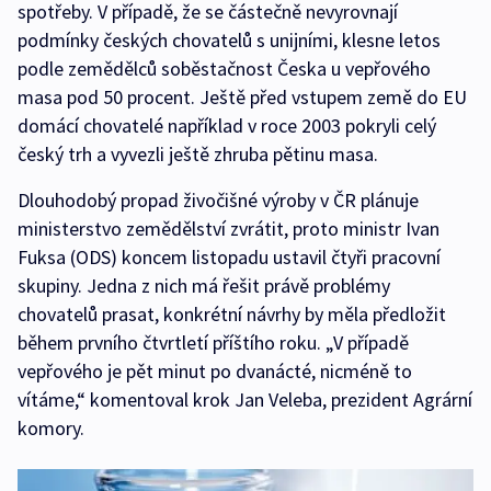
spotřeby. V případě, že se částečně nevyrovnají
podmínky českých chovatelů s unijními, klesne letos
podle zemědělců soběstačnost Česka u vepřového
masa pod 50 procent. Ještě před vstupem země do EU
domácí chovatelé například v roce 2003 pokryli celý
český trh a vyvezli ještě zhruba pětinu masa.
Dlouhodobý propad živočišné výroby v ČR plánuje
ministerstvo zemědělství zvrátit, proto ministr Ivan
Fuksa (ODS) koncem listopadu ustavil čtyři pracovní
skupiny. Jedna z nich má řešit právě problémy
chovatelů prasat, konkrétní návrhy by měla předložit
během prvního čtvrtletí příštího roku. „V případě
vepřového je pět minut po dvanácté, nicméně to
vítáme,“ komentoval krok Jan Veleba, prezident Agrární
komory.