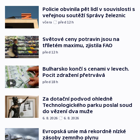
Policie obvinila pět lidí v souvislosti s
veřejnou soutěží Správy železnic
včera
před 12
h
Světové ceny potravin jsou na
tříletém maximu, zjistila FAO
před 12
h
Bulharsko končí s cenami v levech.
Pocit zdražení přetrvává
před 18
h
Za dotační podvod ohledně
Technologického parku poslal soud
do vězení dva muže
6. 8. 2026
6. 8. 2026
Evropská unie má rekordně nízké
zásoby zemního plynu