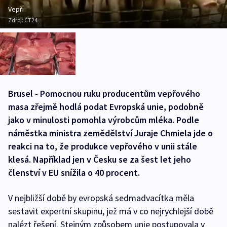
Vepři
Zdroj:
ČT24
Brusel - Pomocnou ruku producentům vepřového
masa zřejmě hodlá podat Evropská unie, podobně
jako v minulosti pomohla výrobcům mléka. Podle
náměstka ministra zemědělství Juraje Chmiela jde o
reakci na to, že produkce vepřového v unii stále
klesá. Například jen v Česku se za šest let jeho
členství v EU snížila o 40 procent.
V nejbližší době by evropská sedmadvacítka měla
sestavit expertní skupinu, jež má v co nejrychlejší době
nalézt řešení. Stejným způsobem unie postupovala v