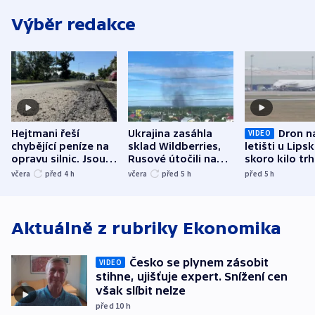
Výběr redakce
Hejtmani řeší
Ukrajina zasáhla
Dron n
VIDEO
chybějící peníze na
sklad Wildberries,
letišti u Lips
opravu silnic. Jsou
Rusové útočili na
skoro kilo trh
nenárokové, namítá
trh, hasiče či
indicie ukazuj
včera
před 4
h
včera
před 5
h
před 5
h
ministerstvo
stadion
Rusko
Aktuálně z rubriky
Ekonomika
Česko se plynem zásobit
VIDEO
stihne, ujišťuje expert. Snížení cen
však slíbit nelze
před 10
h