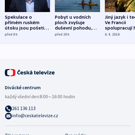
Spekulace o
Pobyt u vodních
Jiný jazyk i t
přímém ruském
ploch zvyšuje
Ve Francii
útoku jsou pošetilé,
duševní pohodu,
spolupracují h
míní estonský
ukázala
různých zemí
před 8
h
před 18
h
6. 8. 2026
bezpečnostní
mezinárodní studie
expert
Divácké centrum
každý všední den:
8:00—16:00 hodin
261 136 113
info@ceskatelevize.cz