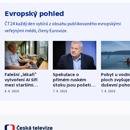
Evropský pohled
ČT24 každý den vybírá z obsahu publikovaného evropskými
veřejnými médii, členy Eurovize.
Falešní „lékaři“
Spekulace o
Pobyt u vodn
vytvoření AI šíří
přímém ruském
ploch zvyšuje
mezi staršími
útoku jsou pošetilé,
duševní poho
Poláky nebezpečné
míní estonský
ukázala
8. 8. 2026
7. 8. 2026
7. 8. 2026
zdravotní rady
bezpečnostní
mezinárodní 
expert