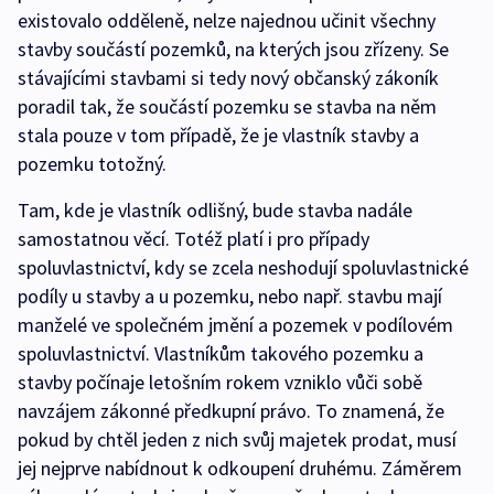
existovalo odděleně, nelze najednou učinit všechny
stavby součástí pozemků, na kterých jsou zřízeny. Se
stávajícími stavbami si tedy nový občanský zákoník
poradil tak, že součástí pozemku se stavba na něm
stala pouze v tom případě, že je vlastník stavby a
pozemku totožný.
Tam, kde je vlastník odlišný, bude stavba nadále
samostatnou věcí. Totéž platí i pro případy
spoluvlastnictví, kdy se zcela neshodují spoluvlastnické
podíly u stavby a u pozemku, nebo např. stavbu mají
manželé ve společném jmění a pozemek v podílovém
spoluvlastnictví. Vlastníkům takového pozemku a
stavby počínaje letošním rokem vzniklo vůči sobě
navzájem zákonné předkupní právo. To znamená, že
pokud by chtěl jeden z nich svůj majetek prodat, musí
jej nejprve nabídnout k odkoupení druhému. Záměrem