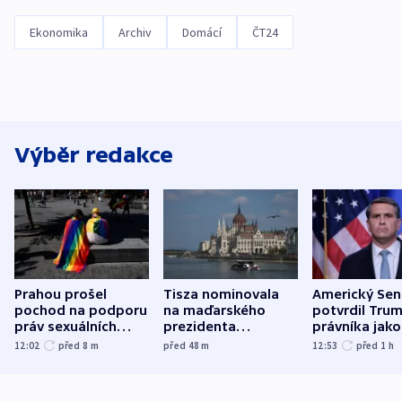
Ekonomika
Archiv
Domácí
ČT24
Výběr redakce
Prahou prošel
Tisza nominovala
Americký Sen
pochod na podporu
na maďarského
potvrdil Tru
práv sexuálních
prezidenta
právníka jako
menšin
bývalého šéfa
ministra
12:02
před 8
m
před 48
m
12:53
před 1
h
nejvyššího soudu
spravedlnost