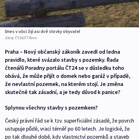
Dnes v obci žijí asi dvě stovky obyvatel
Zdroj:
ČT24/ČT Brno
Praha – Nový občanský zákoník zavedl od ledna
pravidlo, které svázalo stavby s pozemky. Řada
čtenářů Poradny portálu ČT24 se v důsledku toho
obává, že může přijít o domek nebo garáž v případě,
že nevlastní pozemek, na kterém stojí. Je změna
skutečně tak zásadní, a je tedy důvod k panice?
Splynou všechny stavby s pozemkem?
Český právní řád se k tzv. superficiální zásadě, že povrch
ustupuje půdě, vrací téměř po 60 letech. Je logické, že
po tak dlouhé době, kdy vlastnictví pozemků a staveb