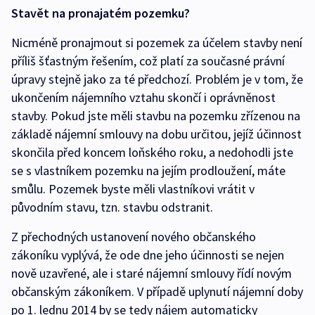
Stavět na pronajatém pozemku?
Nicméně pronajmout si pozemek za účelem stavby není
příliš šťastným řešením, což platí za současné právní
úpravy stejně jako za té předchozí. Problém je v tom, že
ukončením nájemního vztahu skončí i oprávněnost
stavby. Pokud jste měli stavbu na pozemku zřízenou na
základě nájemní smlouvy na dobu určitou, jejíž účinnost
skončila před koncem loňského roku, a nedohodli jste
se s vlastníkem pozemku na jejím prodloužení, máte
smůlu. Pozemek byste měli vlastníkovi vrátit v
původním stavu, tzn. stavbu odstranit.
Z přechodných ustanovení nového občanského
zákoníku vyplývá, že ode dne jeho účinnosti se nejen
nově uzavřené, ale i staré nájemní smlouvy řídí novým
občanským zákoníkem. V případě uplynutí nájemní doby
po 1. lednu 2014 by se tedy nájem automaticky