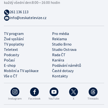
každý všední den:
8:00—16:00 hodin
261 136 113
info@ceskatelevize.cz
TV program
Pro média
Živé vysílání
Reklama
TV poplatky
Studio Brno
Teletext
Studio Ostrava
Podcasty
Rada ČT
Počasí
Kariéra
E-shop
Podávání námětů
Mobilní a TV aplikace
Časté dotazy
Vše o ČT
Kontakty
Instagram
Facebook
YouTube
X
Threads