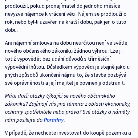
prodloužil, pokud pronajímatel do jednoho měsíce
nevyzve nájemce k vrácení věci. Nájem se prodlouží o
rok, nebo byl-li uzavřen na kratší dobu, pak jen o tuto
dobu.
Ani nájemní smlouva na dobu neurčitou není ve světle
nového občanského zákoníku žádnou výhrou. Lze ji
totiž vypovědět bez udání důvodů s tříměsíční
výpovědní lhůtou. Důsledkem výpovědi je stejně jako u
jiných způsobů ukončení nájmu to, že stavba pozbývá
své oprávněnosti a její majitel je povinen ji odstranit.
Máte další otázky týkající se nového občanského
zákoníku? Zajímají vás jiná témata z oblasti ekonomiky,
ochrany spotřebitele nebo práva? Své otázky a náměty
nám posílejte do
Poradny
.
V případě, že nechcete investovat do koupě pozemku a