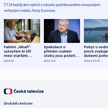
ČT24 každý den vybírá z obsahu publikovaného evropskými
veřejnými médii, členy Eurovize.
Falešní „lékaři“
Spekulace o
Pobyt u vodn
vytvoření AI šíří
přímém ruském
ploch zvyšuje
mezi staršími
útoku jsou pošetilé,
duševní poho
Poláky nebezpečné
míní estonský
ukázala
před 8
h
před 22
h
včera v 07:30
zdravotní rady
bezpečnostní
mezinárodní 
expert
Divácké centrum