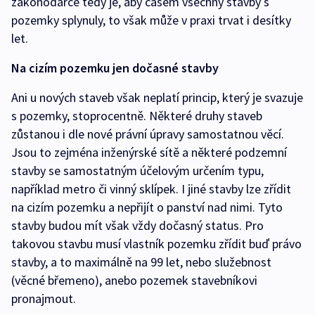
zákonodárce tedy je, aby časem všechny stavby s
pozemky splynuly, to však může v praxi trvat i desítky
let.
Na cizím pozemku jen dočasné stavby
Ani u nových staveb však neplatí princip, který je svazuje
s pozemky, stoprocentně. Některé druhy staveb
zůstanou i dle nové právní úpravy samostatnou věcí.
Jsou to zejména inženýrské sítě a některé podzemní
stavby se samostatným účelovým určením typu,
například metro či vinný sklípek. I jiné stavby lze zřídit
na cizím pozemku a nepřijít o panství nad nimi. Tyto
stavby budou mít však vždy dočasný status. Pro
takovou stavbu musí vlastník pozemku zřídit buď právo
stavby, a to maximálně na 99 let, nebo služebnost
(věcné břemeno), anebo pozemek stavebníkovi
pronajmout.