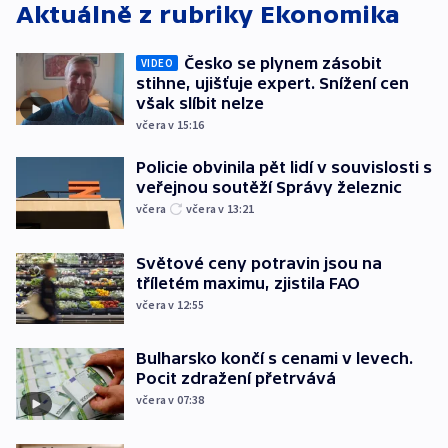
Aktuálně z rubriky
Ekonomika
Česko se plynem zásobit
VIDEO
stihne, ujišťuje expert. Snížení cen
však slíbit nelze
včera v 15:16
Policie obvinila pět lidí v souvislosti s
veřejnou soutěží Správy železnic
včera
včera v 13:21
Světové ceny potravin jsou na
tříletém maximu, zjistila FAO
včera v 12:55
Bulharsko končí s cenami v levech.
Pocit zdražení přetrvává
včera v 07:38