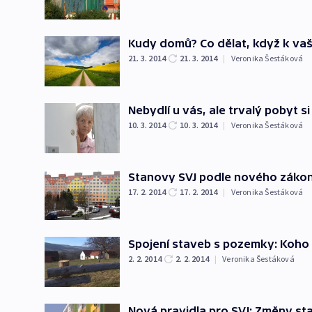
Kudy domů? Co dělat, když k v
21. 3. 2014
21. 3. 2014
|
Veronika Šestáková
Nebydlí u vás, ale trvalý pobyt si
10. 3. 2014
10. 3. 2014
|
Veronika Šestáková
Stanovy SVJ podle nového zákoní
17. 2. 2014
17. 2. 2014
|
Veronika Šestáková
Spojení staveb s pozemky: Koho
2. 2. 2014
2. 2. 2014
|
Veronika Šestáková
Nová pravidla pro SVJ: Změny sta