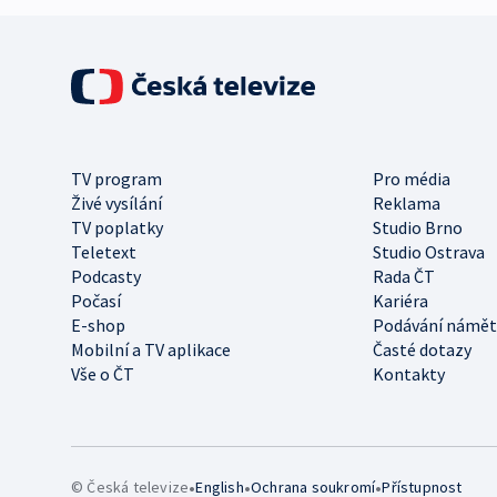
TV program
Pro média
Živé vysílání
Reklama
TV poplatky
Studio Brno
Teletext
Studio Ostrava
Podcasty
Rada ČT
Počasí
Kariéra
E-shop
Podávání námět
Mobilní a TV aplikace
Časté dotazy
Vše o ČT
Kontakty
•
•
•
© Česká televize
English
Ochrana soukromí
Přístupnost