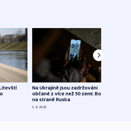
Litevští
Na Ukrajině jsou zadržováni
Španě
 o
občané z více než 50 zemí. Bojovali
dosta
na straně Ruska
4. 8. 20
5. 8. 2026