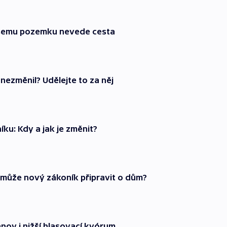
ašemu pozemku nevede cesta
 nezměnil? Udělejte to za něj
ku: Kdy a jak je změnit?
 může nový zákoník připravit o dům?
nov i nižší hlasovací kvórum