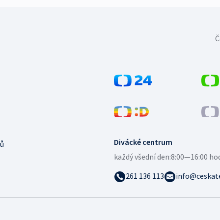
Č
Divácké centrum
ů
každý všední den:
8:00—16:00 ho
261 136 113
info@ceskate