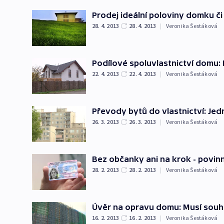
Prodej ideální poloviny domku č
28. 4. 2013
28. 4. 2013
|
Veronika Šestáková
Podílové spoluvlastnictví domu: 
22. 4. 2013
22. 4. 2013
|
Veronika Šestáková
Převody bytů do vlastnictví: Je
26. 3. 2013
26. 3. 2013
|
Veronika Šestáková
Bez občanky ani na krok - povin
28. 2. 2013
28. 2. 2013
|
Veronika Šestáková
Úvěr na opravu domu: Musí souhla
16. 2. 2013
16. 2. 2013
|
Veronika Šestáková