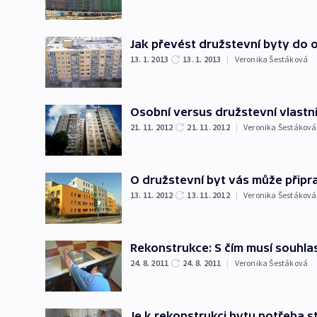
Jak převést družstevní byty do o
13. 1. 2013
13. 1. 2013
|
Veronika Šestáková
Osobní versus družstevní vlastni
21. 11. 2012
21. 11. 2012
|
Veronika Šestáková
O družstevní byt vás může připra
13. 11. 2012
13. 11. 2012
|
Veronika Šestáková
Rekonstrukce: S čím musí souhlas
24. 8. 2011
24. 8. 2011
|
Veronika Šestáková
Je k rekonstrukci bytu potřeba s