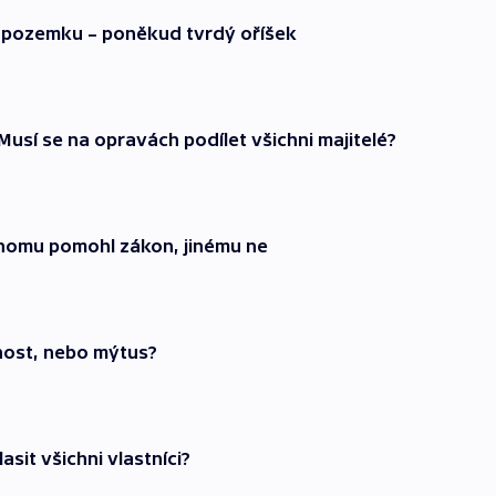
i pozemku – poněkud tvrdý oříšek
Musí se na opravách podílet všichni majitelé?
dnomu pomohl zákon, jinému ne
nost, nebo mýtus?
sit všichni vlastníci?