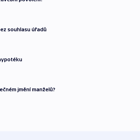
bez souhlasu úřadů
 hypotéku
lečném jmění manželů?