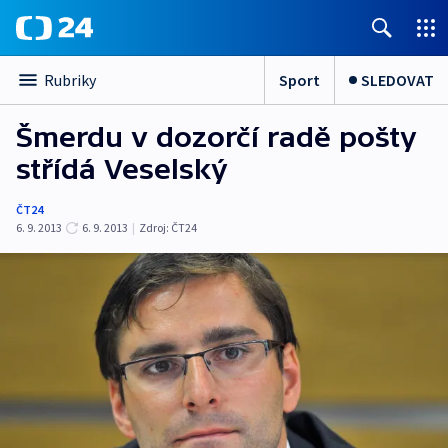
Sport
SLEDOVAT
Rubriky
Šmerdu v dozorčí radě pošty
střídá Veselský
ČT24
6. 9. 2013
6. 9. 2013
|
Zdroj:
ČT24