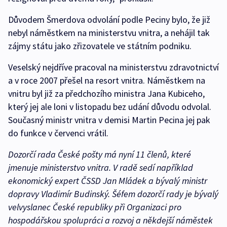
Důvodem Šmerdova odvolání podle Peciny bylo, že již
nebyl náměstkem na ministerstvu vnitra, a nehájil tak
zájmy státu jako zřizovatele ve státním podniku.
Veselský nejdříve pracoval na ministerstvu zdravotnictví
a v roce 2007 přešel na resort vnitra. Náměstkem na
vnitru byl již za předchozího ministra Jana Kubiceho,
který jej ale loni v listopadu bez udání důvodu odvolal.
Současný ministr vnitra v demisi Martin Pecina jej pak
do funkce v červenci vrátil.
Dozorčí rada České pošty má nyní 11 členů, které
jmenuje ministerstvo vnitra. V radě sedí například
ekonomický expert ČSSD Jan Mládek a bývalý ministr
dopravy Vladimír Budinský. Šéfem dozorčí rady je bývalý
velvyslanec České republiky při Organizaci pro
hospodářskou spolupráci a rozvoj a někdejší náměstek