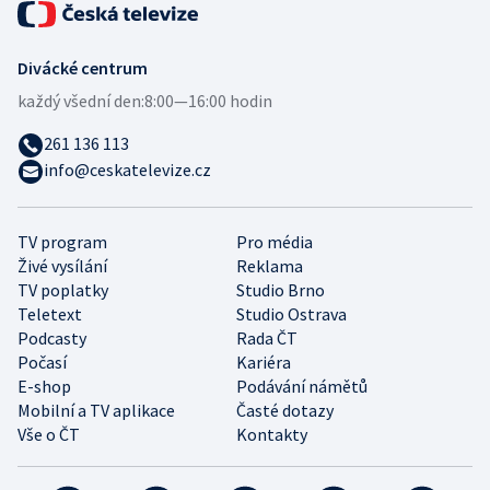
Divácké centrum
každý všední den:
8:00—16:00 hodin
261 136 113
info@ceskatelevize.cz
TV program
Pro média
Živé vysílání
Reklama
TV poplatky
Studio Brno
Teletext
Studio Ostrava
Podcasty
Rada ČT
Počasí
Kariéra
E-shop
Podávání námětů
Mobilní a TV aplikace
Časté dotazy
Vše o ČT
Kontakty