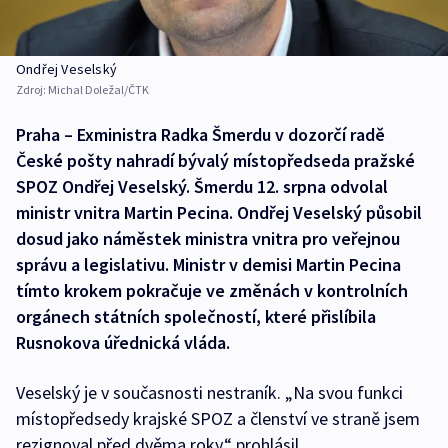
Ondřej Veselský
Zdroj:
Michal Doležal/ČTK
Praha – Exministra Radka Šmerdu v dozorčí radě
České pošty nahradí bývalý místopředseda pražské
SPOZ Ondřej Veselský. Šmerdu 12. srpna odvolal
ministr vnitra Martin Pecina. Ondřej Veselský působil
dosud jako náměstek ministra vnitra pro veřejnou
správu a legislativu. Ministr v demisi Martin Pecina
tímto krokem pokračuje ve změnách v kontrolních
orgánech státních společností, které přislíbila
Rusnokova úřednická vláda.
Veselský je v současnosti nestraník. „Na svou funkci
místopředsedy krajské SPOZ a členství ve straně jsem
rezignoval před dvěma roky,“ prohlásil.