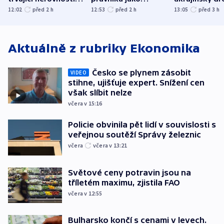
společenskou
ministra
explodoval k
12:02
před 2
h
12:53
před 2
h
13:05
před 3
h
atmosféru
spravedlnosti
od plynovod
Aktuálně z rubriky
Ekonomika
Česko se plynem zásobit
VIDEO
stihne, ujišťuje expert. Snížení cen
však slíbit nelze
včera v 15:16
Policie obvinila pět lidí v souvislosti s
veřejnou soutěží Správy železnic
včera
včera v 13:21
Světové ceny potravin jsou na
tříletém maximu, zjistila FAO
včera v 12:55
Bulharsko končí s cenami v levech.