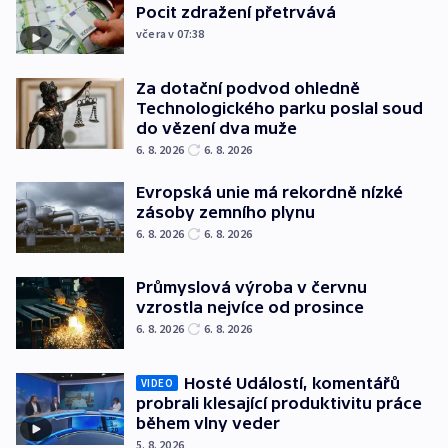
Pocit zdražení přetrvává
včera v 07:38
Za dotační podvod ohledně
Technologického parku poslal soud
do vězení dva muže
6. 8. 2026
6. 8. 2026
Evropská unie má rekordně nízké
zásoby zemního plynu
6. 8. 2026
6. 8. 2026
Průmyslová výroba v červnu
vzrostla nejvíce od prosince
6. 8. 2026
6. 8. 2026
Hosté Událostí, komentářů
VIDEO
probrali klesající produktivitu práce
během vlny veder
5. 8. 2026