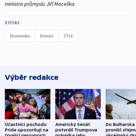
ministra průmyslu Jiří Maceška.
ŠTÍTKY
Ekonomika
Domácí
ČT24
Výběr redakce
Účastníci pochodu
Americký Senát
Do Bulharska
Pride upozorňují na
potvrdil Trumpova
pronikl zřejm
trvající nerovnosti i
právníka jako
ukrajinský dr