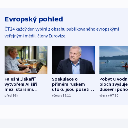
Evropský pohled
ČT24 každý den vybírá z obsahu publikovaného evropskými
veřejnými médii, členy Eurovize.
Falešní „lékaři“
Spekulace o
Pobyt u vodn
vytvoření AI šíří
přímém ruském
ploch zvyšuje
mezi staršími
útoku jsou pošetilé,
duševní poho
Poláky nebezpečné
míní estonský
ukázala
před 16
h
včera v 17:11
včera v 07:30
zdravotní rady
bezpečnostní
mezinárodní 
expert