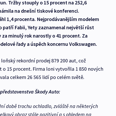
run. Tržby stouply o 15 procent na 252,6
námila na dnešní tiskové konferenci.
sáhl 1,4 procenta. Nejprodávanějším modelem
o patří Fabii, Yety zaznamenal největší růst
 za minulý rok narostly o 41 procent. Za
odelové řady a úspěch koncernu Volkswagen.
loňský rekordní prodej 879 200 aut, což
 o 15 procent. Firma loni vytvořila 1 850 nových
ala celkem 26 565 lidí po celém světě.
 představenstva Škody Auto:
ní době trochu ochladlo, zvláště na některých
celkový obraz stále pozitivní a s ohledem na