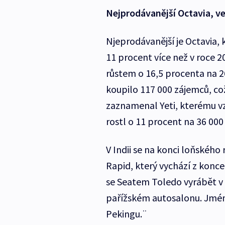
Nejprodávanější Octavia, ve
Njeprodávanější je Octavia, k
11 procent více než v roce 2
růstem o 16,5 procenta na 26
koupilo 117 000 zájemců, co
zaznamenal Yeti, kterému vz
rostl o 11 procent na 36 00
V Indii se na konci loňského
Rapid, který vychází z konc
se Seatem Toledo vyrábět v M
pařížském autosalonu. Jmén
Pekingu.¨