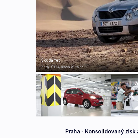
Škoda Yeti
Zdroj:
ČT24/skoda-auto.cz
Praha - Konsolidovaný zisk 