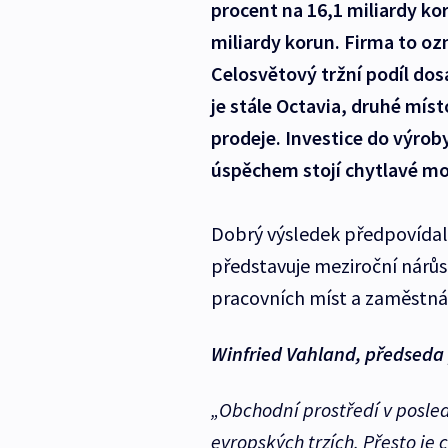
procent na 16,1 miliardy ko
miliardy korun. Firma to oz
Celosvětový tržní podíl do
je stále Octavia, druhé míst
prodeje. Investice do výroby
úspěchem stojí chytlavé m
Dobrý výsledek předpovídal 
představuje meziroční nárůst
pracovních míst a zaměstnáv
Winfried Vahland, předseda
„Obchodní prostředí v posled
evropských trzích. Přesto je 