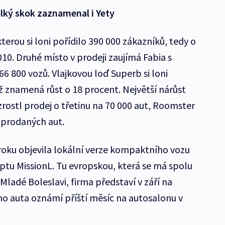
lký skok zaznamenal i Yety
terou si loni pořídilo 390 000 zákazníků, tedy o
010. Druhé místo v prodeji zaujímá Fabia s
6 800 vozů. Vlajkovou loď Superb si loni
ž znamená růst o 18 procent. Největší nárůst
rostl prodej o třetinu na 70 000 aut, Roomster
0 prodaných aut.
 roku objevila lokální verze kompaktního vozu
eptu MissionL. Tu evropskou, která se má spolu
ladé Boleslavi, firma představí v září na
o auta oznámí příští měsíc na autosalonu v