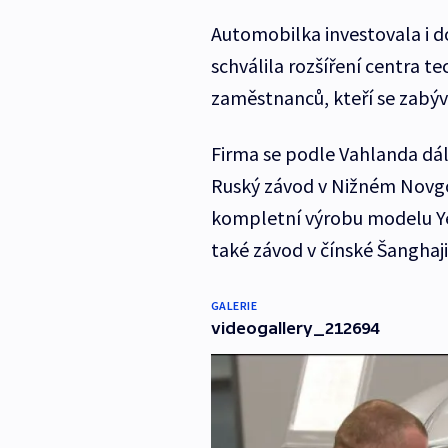
Automobilka investovala i d
schválila rozšíření centra t
zaměstnanců, kteří se zabý
Firma se podle Vahlanda dále
Ruský závod v Nižném Novgo
kompletní výrobu modelu Ye
také závod v čínské Šanghaji
GALERIE
videogallery_212694