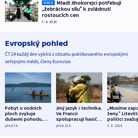
Mladí Jihokorejci potřebují
VIDEO
„žebráckou sílu“ k zvládnutí
rostoucích cen
5. 8. 2026
Evropský pohled
ČT24 každý den vybírá z obsahu publikovaného evropskými
veřejnými médii, členy Eurovize.
Pobyt u vodních
Jiný jazyk i technika.
„Musíme zapo
ploch zvyšuje
Ve Francii
ženy.“ Litevšt
duševní pohodu,
spolupracují hasiči z
politici zvažuj
ukázala
různých zemí
dohodu o
před 5
h
před 21
h
5. 8. 2026
mezinárodní studie
demografii