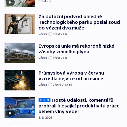
před 5
h
Za dotační podvod ohledně
Technologického parku poslal soud
do vězení dva muže
včera
před 21
h
Evropská unie má rekordně nízké
zásoby zemního plynu
včera
před 21
h
Průmyslová výroba v červnu
vzrostla nejvíce od prosince
včera
včera v 12:16
Hosté Událostí, komentářů
VIDEO
probrali klesající produktivitu práce
během vlny veder
5. 8. 2026