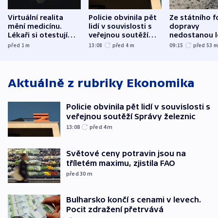
Virtuální realita
Policie obvinila pět
Ze státního 
mění medicínu.
lidí v souvislosti s
dopravy
Lékaři si otestují
veřejnou soutěží
nedostanou l
každý řez, říká
Správy železnic
kraje na silni
před 1
m
13:08
před 4
m
09:15
před 53
český expert
korunu, řekl 
Aktuálně z rubriky
Ekonomika
Policie obvinila pět lidí v souvislosti s
veřejnou soutěží Správy železnic
13:08
před 4
m
Světové ceny potravin jsou na
tříletém maximu, zjistila FAO
před 30
m
Bulharsko končí s cenami v levech.
Pocit zdražení přetrvává