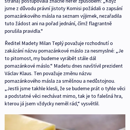
strana) postupovala značně nefér způsobem: „Když
jsme z důvodu právní jistoty Komisi požádali o zapsání
pomazánkového másla na seznam výjimek, nezařadila
tuto žádost ani na pořad jednání, čímž flagrantně
porušila pravidla.“
Ředitel Madety Milan Teplý považuje rozhodnutí o
zakázání názvu pomazánkové máslo za nesmyslné: „Je
to pitomost, my budeme vyrábět stále dál
pomazánkové máslo.“ Madetu dnes navštívil prezident
Václav Klaus. Ten považuje změnu názvu
pomazánkového másla za směšnou a nedůstojnou.
„Jestli jsme takhle klesli, že se budeme prát o tyhle věci
a podstatné věci nechávat mimo, tak je to falešná hra,
kterou já jsem vždycky neměl rád,“ vysvětlil.