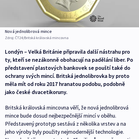
Nová jednolibrová mince
Zdroj:
ČT24/Britská královská mincovna
Londýn – Velká Británie připravila další nástrahu pro
ty, kteří se nezákonně obohacují na padělání liber. Po
představení plastových bankovek se pouští také do
ochrany svých mincí. Britská jednolibrovka by proto
měla mít od roku 2017 hranatou podobu, podobně
jako české dvacetikoruny.
Britská královská mincovna věří, že nová jednolibrová
mince bude dosud nejbezpečnější mincí v oběhu.
Představený prototyp sestává z několika vrstev a na
jeho výroby byly použity nejmodernější technologie.