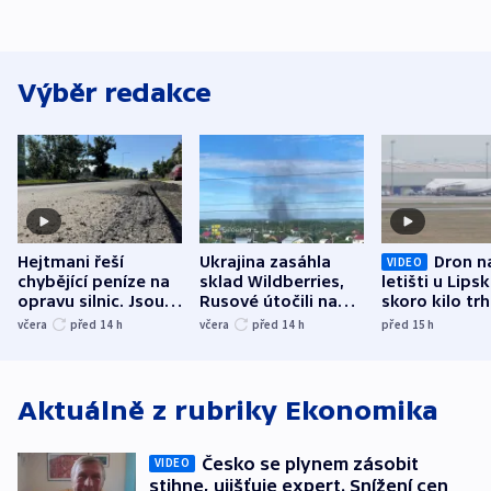
Výběr redakce
Hejtmani řeší
Ukrajina zasáhla
Dron n
VIDEO
chybějící peníze na
sklad Wildberries,
letišti u Lips
opravu silnic. Jsou
Rusové útočili na
skoro kilo trh
nenárokové, namítá
trh, hasiče či
indicie ukazuj
včera
před 14
h
včera
před 14
h
před 15
h
ministerstvo
stadion
Rusko
Aktuálně z rubriky
Ekonomika
Česko se plynem zásobit
VIDEO
stihne, ujišťuje expert. Snížení cen