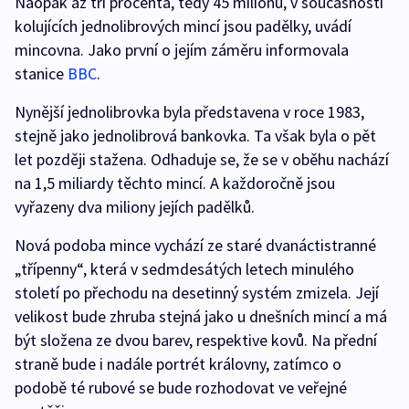
Naopak až tři procenta, tedy 45 milionů, v současnosti
kolujících jednolibrových mincí jsou padělky, uvádí
mincovna. Jako první o jejím záměru informovala
stanice
BBC
.
Nynější jednolibrovka byla představena v roce 1983,
stejně jako jednolibrová bankovka. Ta však byla o pět
let později stažena. Odhaduje se, že se v oběhu nachází
na 1,5 miliardy těchto mincí. A každoročně jsou
vyřazeny dva miliony jejích padělků.
Nová podoba mince vychází ze staré dvanáctistranné
„třípenny“, která v sedmdesátých letech minulého
století po přechodu na desetinný systém zmizela. Její
velikost bude zhruba stejná jako u dnešních mincí a má
být složena ze dvou barev, respektive kovů. Na přední
straně bude i nadále portrét královny, zatímco o
podobě té rubové se bude rozhodovat ve veřejné