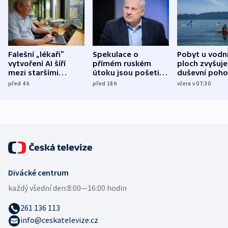
Falešní „lékaři“
Spekulace o
Pobyt u vodn
vytvoření AI šíří
přímém ruském
ploch zvyšuje
mezi staršími
útoku jsou pošetilé,
duševní poho
Poláky nebezpečné
míní estonský
ukázala
před 4
h
před 18
h
včera v 07:30
zdravotní rady
bezpečnostní
mezinárodní 
expert
Divácké centrum
každý všední den:
8:00—16:00 hodin
261 136 113
info@ceskatelevize.cz