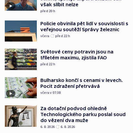
však slíbit nelze
před 20
h
Policie obvinila pět lidí v souvislosti s
veřejnou soutěží Správy železnic
včera
před 22
h
Světové ceny potravin jsou na
tříletém maximu, zjistila FAO
před 22
h
Bulharsko končí s cenami v levech.
Pocit zdražení přetrvává
včera v 07:38
Za dotační podvod ohledně
Technologického parku poslal soud
do vězení dva muže
6. 8. 2026
6. 8. 2026