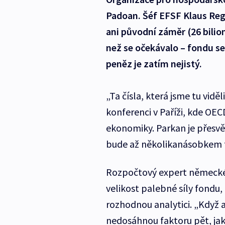
Padoan. Šéf EFSF Klaus Regl
ani původní záměr (26 bilio
než se očekávalo – fondu se
peněz je zatím nejistý.
„Ta čísla, která jsme tu vidě
konferenci v Paříži, kde OEC
ekonomiky. Parkan je přesvěd
bude až několikanásobkem toh
Rozpočtový expert německé
velikost palebné síly fondu,
rozhodnou analytici. „Když al
nedosáhnou faktoru pět, jak