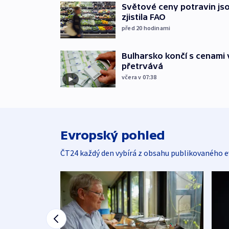
Světové ceny potravin jso
zjistila FAO
před 20
hodinami
Bulharsko končí s cenami 
přetrvává
včera v 07:38
Evropský pohled
ČT24 každý den vybírá z obsahu publikovaného e