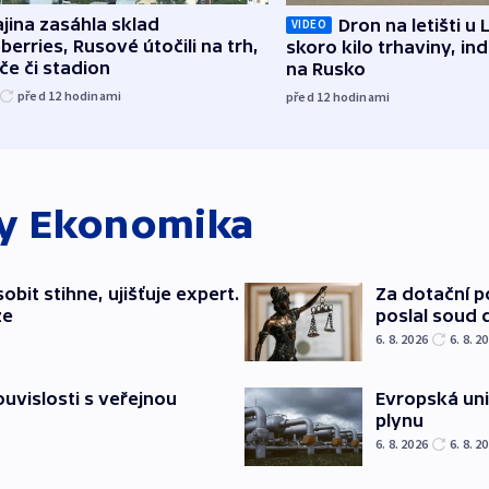
jina zasáhla sklad
Dron na letišti u 
VIDEO
berries, Rusové útočili na trh,
skoro kilo trhaviny, ind
če či stadion
na Rusko
před 12
hodinami
před 12
hodinami
ky
Ekonomika
bit stihne, ujišťuje expert.
Za dotační 
ze
poslal soud 
6. 8. 2026
6. 8. 2
souvislosti s veřejnou
Evropská un
plynu
6. 8. 2026
6. 8. 2