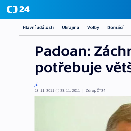
Hlavní události
Ukrajina
Volby
Domácí
Padoan: Zách
potřebuje větš
jš
28. 11. 2011
28. 11. 2011
|
Zdroj:
ČT24