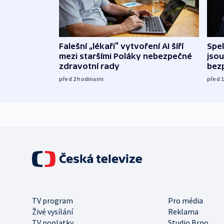
Falešní „lékaři“ vytvoření AI šíří
Spe
mezi staršími Poláky nebezpečné
jsou
zdravotní rady
bez
před 2
hodinami
před 
TV program
Pro média
Živé vysílání
Reklama
TV poplatky
Studio Brno