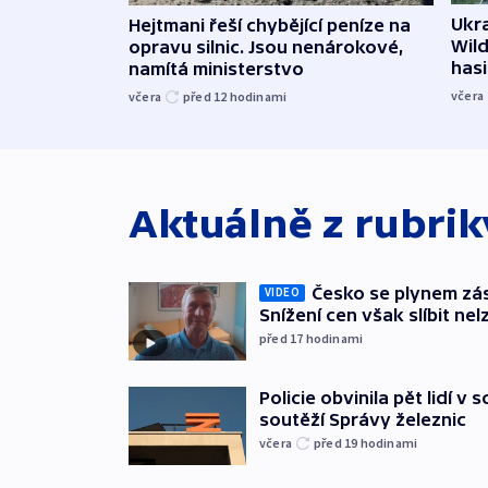
Ukra
Hejtmani řeší chybějící peníze na
Wild
opravu silnic. Jsou nenárokové,
hasi
namítá ministerstvo
včera
včera
před 12
hodinami
Aktuálně z rubri
Česko se plynem záso
VIDEO
Snížení cen však slíbit nel
před 17
hodinami
Policie obvinila pět lidí v 
soutěží Správy železnic
včera
před 19
hodinami