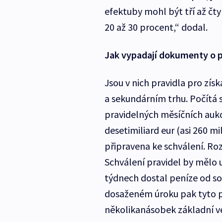
efektuby mohl být tří až č
20 až 30 procent,“ dodal.
Jak vypadají dokumenty o p
Jsou v nich pravidla pro zís
a sekundárním trhu. Počítá 
pravidelných měsíčních aukcí
desetimiliard eur (asi 260 mi
připravena ke schválení. Roz
Schválení pravidel by mělo 
týdnech dostal peníze od sou
dosaženém úroku pak tyto pe
několikanásobek základní ve