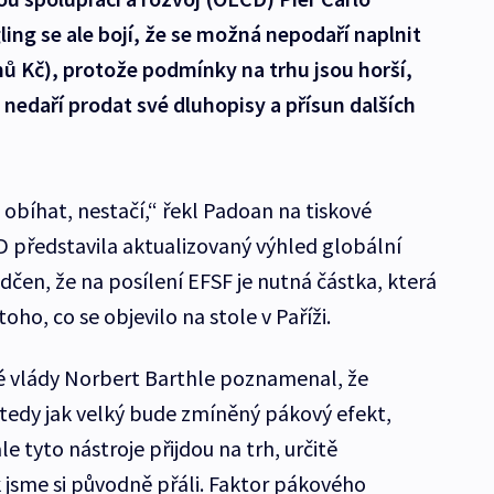
ing se ale bojí, že se možná nepodaří naplnit
nů Kč), protože podmínky na trhu jsou horší,
 nedaří prodat své dluhopisy a přísun dalších
li obíhat, nestačí,“ řekl Padoan na tiskové
D představila aktualizovaný výhled globální
čen, že na posílení EFSF je nutná částka, která
o, co se objevilo na stole v Paříži.
 vlády Norbert Barthle poznamenal, že
 tedy jak velký bude zmíněný pákový efekt,
e tyto nástroje přijdou na trh, určitě
 jsme si původně přáli. Faktor pákového