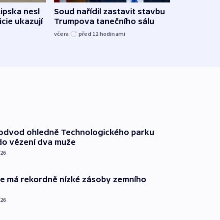
Lipska nesl
Soud nařídil zastavit stavbu
Žido
icie ukazují
Trumpova tanečního sálu
břehu
kriti
včera
před 12
hodinami
před 1
podvod ohledně Technologického parku
do vězení dva muže
026
ie má rekordně nízké zásoby zemního
026