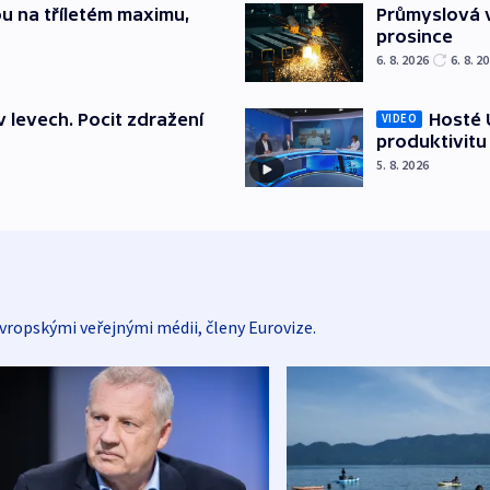
u na tříletém maximu,
Průmyslová v
prosince
6. 8. 2026
6. 8. 2
v levech. Pocit zdražení
Hosté U
VIDEO
produktivitu
5. 8. 2026
vropskými veřejnými médii, členy Eurovize.