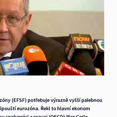
ozóny (EFSF) potřebuje výrazně vyšší palebnou
řipouští eurozóna. Řekl to hlavní ekonom
u spolupráci a rozvoj (OECD) Pier Carlo