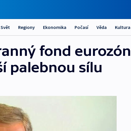
Svět
Regiony
Ekonomika
Počasí
Věda
Kultura
ranný fond eurozó
í palebnou sílu