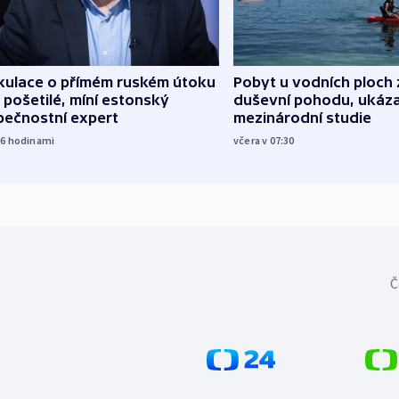
kulace o přímém ruském útoku
Pobyt u vodních ploch 
 pošetilé, míní estonský
duševní pohodu, ukáza
pečnostní expert
mezinárodní studie
16
hodinami
včera v 07:30
Č