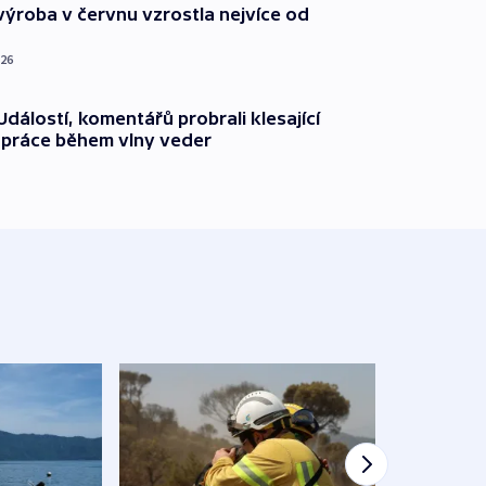
ýroba v červnu vzrostla nejvíce od
026
dálostí, komentářů probrali klesající
 práce během vlny veder