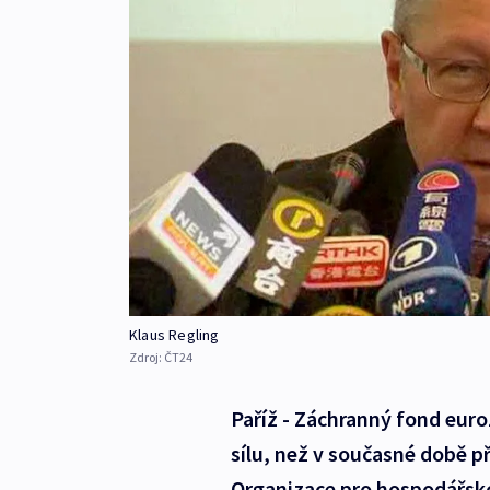
Klaus Regling
Zdroj:
ČT24
Paříž - Záchranný fond eur
sílu, než v současné době p
Organizace pro hospodářsko