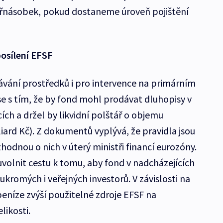
tyřnásobek, pokud dostaneme úroveň pojištění
osílení EFSF
kávání prostředků i pro intervence na primárním
se s tím, že by fond mohl prodávat dluhopisy v
ch a držel by likvidní polštář o objemu
liard Kč). Z dokumentů vyplývá, že pravidla jsou
hodnou o nich v úterý ministři financí eurozóny.
uvolnit cestu k tomu, aby fond v nadcházejících
kromých i veřejných investorů. V závislosti na
níze zvýší použitelné zdroje EFSF na
likosti.