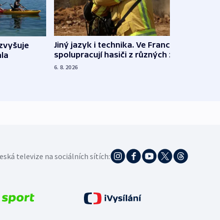
Jiný jazyk i technika. Ve Francii
zvyšuje
„Musí
spolupracují hasiči z různých zemí
la
polit
demo
6. 8. 2026
5. 8. 20
eská televize na sociálních sítích: