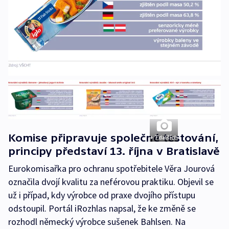
Komise připravuje společné testování,
+ 7 dalších
principy představí 13. října v Bratislavě
Eurokomisařka pro ochranu spotřebitele Věra Jourová
označila dvojí kvalitu za neférovou praktiku. Objevil se
už i případ, kdy výrobce od praxe dvojího přístupu
odstoupil. Portál iRozhlas napsal, že ke změně se
rozhodl německý výrobce sušenek Bahlsen. Na