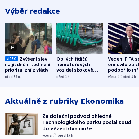
Výběr redakce
Zvýšení slev
Opilých řidičů
Vedení FIFA s
VIDEO
na jízdném teď není
nemotorových
omluvilo za c
priorita, zní z vlády
vozidel skokově
podpořilo Inf
přibylo, nejvíc ve
UEFA trvá na
před 38
m
před 1
h
včera
před 8
h
středních Čechách
bojkotu
Aktuálně z rubriky
Ekonomika
Za dotační podvod ohledně
Technologického parku poslal soud
do vězení dva muže
včera
před 15
h