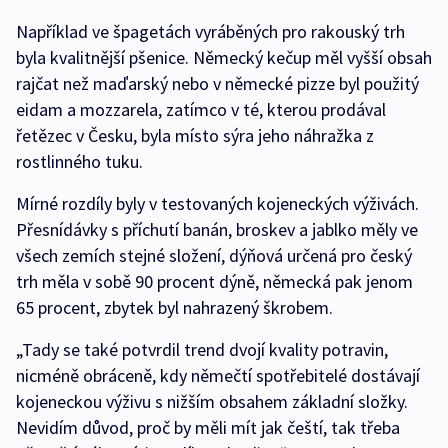
Například ve špagetách vyráběných pro rakouský trh
byla kvalitnější pšenice. Německý kečup měl vyšší obsah
rajčat než maďarský nebo v německé pizze byl použitý
eidam a mozzarela, zatímco v té, kterou prodával
řetězec v Česku, byla místo sýra jeho náhražka z
rostlinného tuku.
Mírné rozdíly byly v testovaných kojeneckých výživách.
Přesnídávky s příchutí banán, broskev a jablko měly ve
všech zemích stejné složení, dýňová určená pro český
trh měla v sobě 90 procent dýně, německá pak jenom
65 procent, zbytek byl nahrazený škrobem.
„Tady se také potvrdil trend dvojí kvality potravin,
nicméně obráceně, kdy němečtí spotřebitelé dostávají
kojeneckou výživu s nižším obsahem základní složky.
Nevidím důvod, proč by měli mít jak čeští, tak třeba