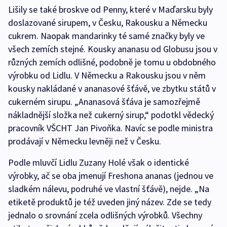
Lišily se také broskve od Penny, které v Maďarsku byly
doslazované sirupem, v Česku, Rakousku a Německu
cukrem. Naopak mandarinky té samé značky byly ve
všech zemích stejné. Kousky ananasu od Globusu jsou v
různých zemích odlišné, podobně je tomu u obdobného
výrobku od Lidlu. V Německu a Rakousku jsou v něm
kousky nakládané v ananasové šťávě, ve zbytku států v
cukerném sirupu. „Ananasová šťáva je samozřejmě
nákladnější složka než cukerný sirup,“ podotkl vědecký
pracovník VŠCHT Jan Pivoňka. Navíc se podle ministra
prodávají v Německu levněji než v Česku.
Podle mluvčí Lidlu Zuzany Holé však o identické
výrobky, ač se oba jmenují Freshona ananas (jednou ve
sladkém nálevu, podruhé ve vlastní šťávě), nejde. „Na
etiketě produktů je též uveden jiný název. Zde se tedy
jednalo o srovnání zcela odlišných výrobků. Všechny