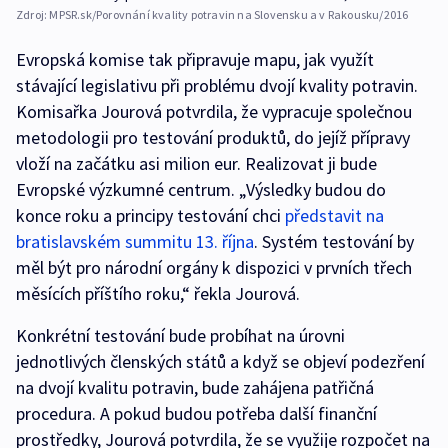
Zdroj:
MPSR.sk/Porovnání kvality potravin na Slovensku a v Rakousku/2016
Evropská komise tak připravuje mapu, jak využít
stávající legislativu při problému dvojí kvality potravin.
Komisařka Jourová potvrdila, že vypracuje společnou
metodologii pro testování produktů, do jejíž přípravy
vloží na začátku asi milion eur. Realizovat ji bude
Evropské výzkumné centrum. „Výsledky budou do
konce roku a principy testování chci
představit na
bratislavském summitu 13. října
. Systém testování by
měl být pro národní orgány k dispozici v prvních třech
měsících příštího roku,“ řekla Jourová.
Konkrétní testování bude probíhat na úrovni
jednotlivých členských států a když se objeví podezření
na dvojí kvalitu potravin, bude zahájena patřičná
procedura. A pokud budou potřeba další finanční
prostředky, Jourová potvrdila, že se využije rozpočet na