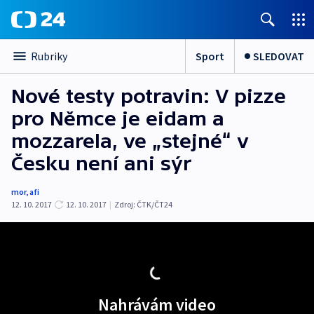
Sport
SLEDOVAT
Rubriky
Nové testy potravin: V pizze
pro Němce je eidam a
mozzarela, ve „stejné“ v
Česku není ani sýr
mor
,
afi
12. 10. 2017
12. 10. 2017
|
Zdroj:
ČTK/ČT24
Nahrávám video