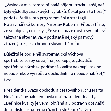
„Výsledky mi v tomto případě přijdou trochu lepší, než
byly výsledky značkových výrobků. Čekal jsem to horší,“
podotkl ředitel pro programování a strategii
Potravinářské komory Miroslav Koberna. Připouští ale,
že se objevily i excesy. „Že se na pizze místo sýra objeví
takzvaná alternativa, v podstatě nějaký palmový
ztužený tuk, je za hranou slušnosti,“ míní.
Důležitá je podle něj systematická výchova
spotřebitele, aby se zajímal, co kupuje. „Jestliže
spotřebitel výrobek podřadné kvality nekoupí, tak ho
nebude nikdo vyrábět a obchodník ho nebude nabízet,“
tvrdí.
Prezidentka Svazu obchodu a cestovního ruchu Marta
Nováková by pak nemluvila o tématu dvojí kvality.
„Definice kvality je velmi obtížná a u potravin obzvlášť.
Je to diskuse na téma různého složení, různých