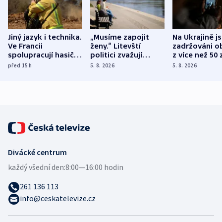
Jiný jazyk i technika.
„Musíme zapojit
Na Ukrajině j
Ve Francii
ženy.“ Litevští
zadržováni o
spolupracují hasiči z
politici zvažují
z více než 50 
různých zemí
dohodu o
Bojovali na s
před 15
h
5. 8. 2026
5. 8. 2026
demografii
Ruska
Divácké centrum
každý všední den:
8:00—16:00 hodin
261 136 113
info@ceskatelevize.cz