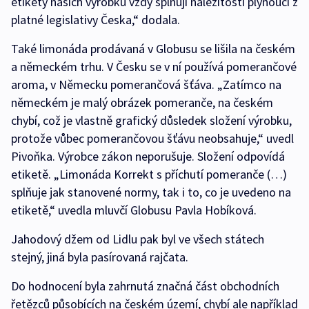
etikety našich výrobků vždy splňují náležitosti plynoucí z
platné legislativy Česka,“ dodala.
Také limonáda prodávaná v Globusu se lišila na českém
a německém trhu. V Česku se v ní používá pomerančové
aroma, v Německu pomerančová šťáva. „Zatímco na
německém je malý obrázek pomeranče, na českém
chybí, což je vlastně grafický důsledek složení výrobku,
protože vůbec pomerančovou šťávu neobsahuje,“ uvedl
Pivoňka. Výrobce zákon neporušuje. Složení odpovídá
etiketě. „Limonáda Korrekt s příchutí pomeranče (…)
splňuje jak stanovené normy, tak i to, co je uvedeno na
etiketě,“ uvedla mluvčí Globusu Pavla Hobíková.
Jahodový džem od Lidlu pak byl ve všech státech
stejný, jiná byla pasírovaná rajčata.
Do hodnocení byla zahrnutá značná část obchodních
řetězců působících na českém území, chybí ale například