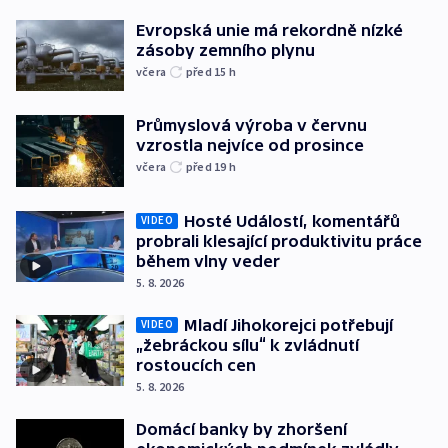
Evropská unie má rekordně nízké
zásoby zemního plynu
včera
před 15
h
Průmyslová výroba v červnu
vzrostla nejvíce od prosince
včera
před 19
h
Hosté Událostí, komentářů
VIDEO
probrali klesající produktivitu práce
během vlny veder
5. 8. 2026
Mladí Jihokorejci potřebují
VIDEO
„žebráckou sílu“ k zvládnutí
rostoucích cen
5. 8. 2026
Domácí banky by zhoršení