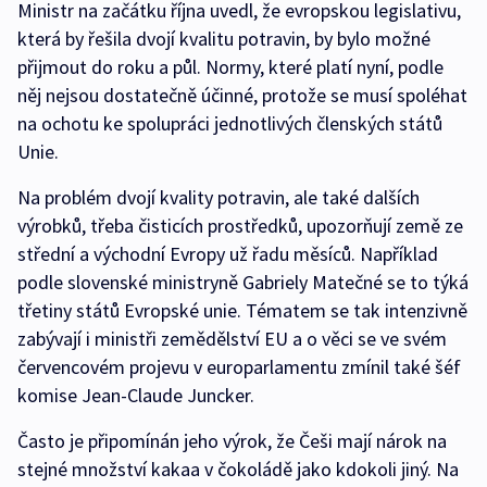
Ministr na začátku října uvedl, že evropskou legislativu,
která by řešila dvojí kvalitu potravin, by bylo možné
přijmout do roku a půl. Normy, které platí nyní, podle
něj nejsou dostatečně účinné, protože se musí spoléhat
na ochotu ke spolupráci jednotlivých členských států
Unie.
Na problém dvojí kvality potravin, ale také dalších
výrobků, třeba čisticích prostředků, upozorňují země ze
střední a východní Evropy už řadu měsíců. Například
podle slovenské ministryně Gabriely Matečné se to týká
třetiny států Evropské unie. Tématem se tak intenzivně
zabývají i ministři zemědělství EU a o věci se ve svém
červencovém projevu v europarlamentu zmínil také šéf
komise Jean-Claude Juncker.
Často je připomínán jeho výrok, že Češi mají nárok na
stejné množství kakaa v čokoládě jako kdokoli jiný. Na